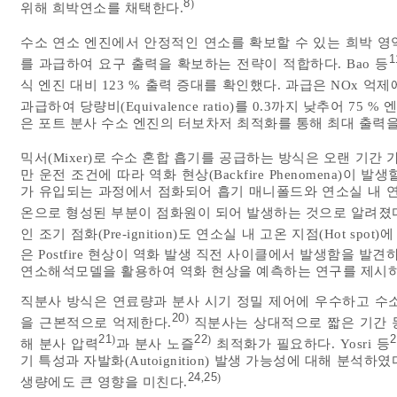
8
)
위해 희박연소를 채택한다.
수소 연소 엔진에서 안정적인 연소를 확보할 수 있는 희박 영역 한
1
를 과급하여 요구 출력을 확보하는 전략이 적합하다. Bao 등
식 엔진 대비 123 % 출력 증대를 확인했다. 과급은 NOx 억
과급하여 당량비(Equivalence ratio)를 0.3까지 낮추어 75
은 포트 분사 수소 엔진의 터보차저 최적화를 통해 최대 출력을 9
믹서(Mixer)로 수소 혼합 흡기를 공급하는 방식은 오랜 기간
만 운전 조건에 따라 역화 현상(Backfire Phenomena)이
가 유입되는 과정에서 점화되어 흡기 매니폴드와 연소실 내 연
온으로 형성된 부분이 점화원이 되어 발생하는 것으로 알려졌
인 조기 점화(Pre-ignition)도 연소실 내 고온 지점(Hot spo
은 Postfire 현상이 역화 발생 직전 사이클에서 발생함을 발견
연소해석모델을 활용하여 역화 현상을 예측하는 연구를 제시
직분사 방식은 연료량과 분사 시기 정밀 제어에 우수하고 수
20
)
을 근본적으로 억제한다.
직분사는 상대적으로 짧은 기간 
21
22
2
)
)
해 분사 압력
과 분사 노즐
최적화가 필요하다. Yosri 등
기 특성과 자발화(Autoignition) 발생 가능성에 대해 분석
24
25
,
)
생량에도 큰 영향을 미친다.