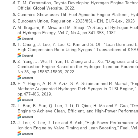
4.
T. M. Corporation, Toyota Developing Hydrogen Engine Techno
Official Global Website, 2022.
5.
Cummins Showcases 15L Fuel-Agnostic Engine Platform; Hydr
6.
European Union, Regulation - 2023/851 - EN, EUR-Lex, 2023
7.
M. Ikegami, K. Miwa and M. Shioji, “A Study of Hydrogen Fuell
of Hydrogen Energy, Vol.7, No.4, pp.341-353, 1982.
8.
T. Chung, J. Lee, Y. Lee, C. Kim and S. Oh, “Lean-Burn and Em
High Compression Ratio Using Syngas,” Transactions of KSAE
9.
Z. Yang, J. Wu, H. Yun, H. Zhang and J. Xu, “Diagnosis and C
Combustion Engine Based on the Hydrogen Injection Parameters
No.35, pp.15887-15895, 2022.
10.
F. Y. Hagos, A. R. A. Aziz, S. A. Sulaiman and R. Mamat, “En
Methane Augmented Hydrogen Rich Syngas in DI SI Engine,” In
pp.477-486, 2019.
11.
L. Bao, B. Sun, Q. Luo, J. Li, D. Qian, H. Ma and Y. Guo, “D
Engine to Achieve Clean, Efficient, and High-Power Performan
12.
J. Lee, K. Lee, J. Lee and B. Anh, “High Power Performance 
Ignition Engine by Valve Timing and Lean Boosting,” Fuel, Vol