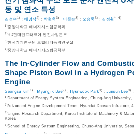
전기 점화식 수소 포트 분사 엔진의 U
동 및 연소 특성
,
1)
2)
3)
3)
3)
*
4)
김성수
;
배명직
;
박현욱
;
이준순
;
오승묵
;
김정환
1)
중앙대학교 에너지시스템공학과
2)
HD현대인프라코어 엔진사업본부
3)
한국기계연구원 모빌리티동력연구실
4)
중앙대학교 에너지시스템공학부
The In-Cylinder Flow and Combustion
Shape Piston Bowl in a Hydrogen Por
Engine
1)
2)
3)
3)
Seongsu Kim
;
Myungjik Bae
;
Hyunwook Park
;
Junsun Lee
1)
Department of Energy System Engineering, Chung-Ang University, 
2)
Advanced Engine Development Team, Hyundai Doosan Infracore, 48
3)
Engine Research Department, Korea Institute of Machinery & Mate
Korea
4)
School of Energy System Engineering, Chung-Ang University, Seou
*