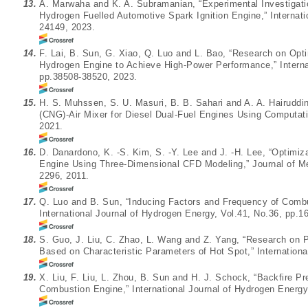
13.
A. Marwaha and K. A. Subramanian, “Experimental Investigation
Hydrogen Fuelled Automotive Spark Ignition Engine,” Internati
24149, 2023.
14.
F. Lai, B. Sun, G. Xiao, Q. Luo and L. Bao, “Research on Opt
Hydrogen Engine to Achieve High-Power Performance,” Internat
pp.38508-38520, 2023.
15.
H. S. Muhssen, S. U. Masuri, B. B. Sahari and A. A. Hairudd
(CNG)-Air Mixer for Diesel Dual-Fuel Engines Using Computat
2021.
16.
D. Danardono, K. -S. Kim, S. -Y. Lee and J. -H. Lee, “Optimiz
Engine Using Three-Dimensional CFD Modeling,” Journal of Me
2296, 2011.
17.
Q. Luo and B. Sun, “Inducing Factors and Frequency of Comb
International Journal of Hydrogen Energy, Vol.41, No.36, pp.
18.
S. Guo, J. Liu, C. Zhao, L. Wang and Z. Yang, “Research on P
Based on Characteristic Parameters of Hot Spot,” Internationa
19.
X. Liu, F. Liu, L. Zhou, B. Sun and H. J. Schock, “Backfire Pre
Combustion Engine,” International Journal of Hydrogen Energy