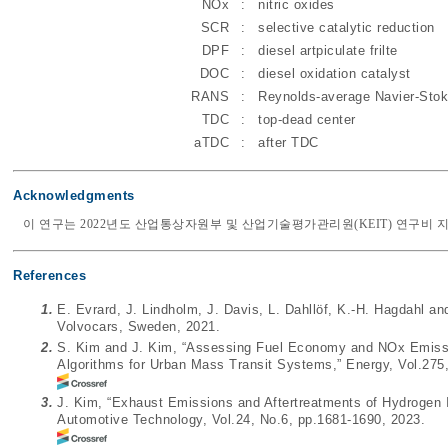
NOx
:
nitric oxides
SCR
:
selective catalytic reduction
DPF
:
diesel artpiculate frilte
DOC
:
diesel oxidation catalyst
RANS
:
Reynolds-average Navier-Stok
TDC
:
top-dead center
aTDC
:
after TDC
Acknowledgments
이 연구는 2022년도 산업통상자원부 및 산업기술평가관리원(KEIT) 연구비 지원
References
1.
E. Evrard, J. Lindholm, J. Davis, L. Dahllöf, K.-H. Hagdahl a
Volvocars, Sweden, 2021.
2.
S. Kim and J. Kim, “Assessing Fuel Economy and NOx Emissi
Algorithms for Urban Mass Transit Systems,” Energy, Vol.275
3.
J. Kim, “Exhaust Emissions and Aftertreatments of Hydrogen I
Automotive Technology, Vol.24, No.6, pp.1681-1690, 2023.