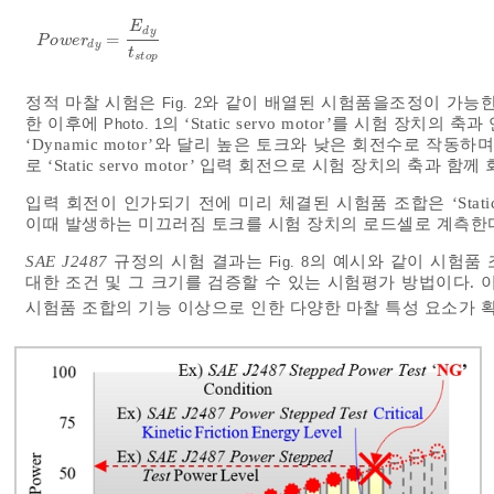
E
d
y
=
P
o
w
e
r
d
y
=
E
d
y
t
s
t
o
p
P
o
w
e
r
d
y
t
s
t
o
p
정적 마찰 시험은
와 같이 배열된 시험품을조정이 가능한
Fig. 2
한 이후에
의 ‘Static servo motor’를 시험 장치의 축
Photo. 1
‘Dynamic motor’와 달리 높은 토크와 낮은 회전수로 작동하며 
로 ‘Static servo motor’ 입력 회전으로 시험 장치의 축과 함께
입력 회전이 인가되기 전에 미리 체결된 시험품 조합은 ‘Static
이때 발생하는 미끄러짐 토크를 시험 장치의 로드셀로 계측한
SAE J2487
규정의 시험 결과는
의 예시와 같이 시험품
Fig. 8
대한 조건 및 그 크기를 검증할 수 있는 시험평가 방법이다.
시험품 조합의 기능 이상으로 인한 다양한 마찰 특성 요소가 확인