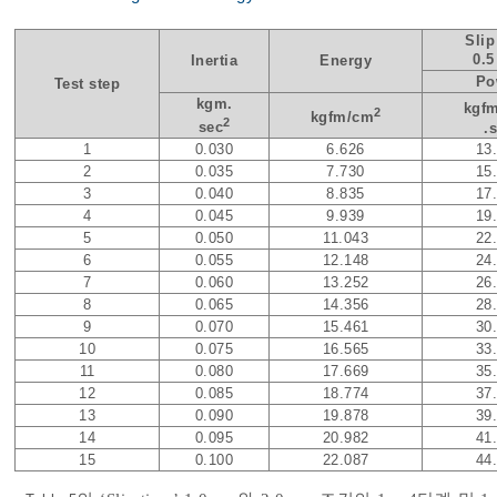
Slip
0.5
Inertia
Energy
Po
Test step
kgm.
kgf
2
kgfm/cm
2
sec
.
1
0.030
6.626
13
2
0.035
7.730
15
3
0.040
8.835
17
4
0.045
9.939
19
5
0.050
11.043
22
6
0.055
12.148
24
7
0.060
13.252
26
8
0.065
14.356
28
9
0.070
15.461
30
10
0.075
16.565
33
11
0.080
17.669
35
12
0.085
18.774
37
13
0.090
19.878
39
14
0.095
20.982
41
15
0.100
22.087
44