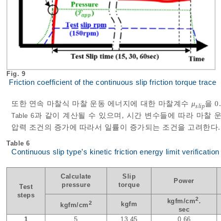
Fig. 9
Friction coefficient of the continuous slip friction torque trace
또한 연속 마찰식 마찰 운동 에너지에 대한 마찰계수
μ
을 
slip
과 같이 계산될 수 있으며, 시간 변수들에 따라 마찰 
Table 6
압력 조건의 증가에 따라서 일률이 증가되는 조건을 고려한다.
Table 6
Continuous slip type’s kinetic friction energy limit verificatio
Calculate
Slip
Power
pressure
torque
Test
steps
2
kgfm/cm
.
2
kgfm
kgfm/cm
sec
1
5
13.45
0.66