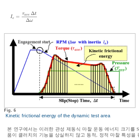
Δ
τ
t
a
v
e
=
I
e
=
τ
a
v
e
Δ
t
Δ
ω
I
e
Δ
ω
Fig. 6
Kinetic frictional energy of the dynamic test area
본 연구에서는 이러한 관성 제동식 마찰 운동 에너지 크기를 S
품이 클러치의 기능을 상실하지 않고 동적, 정적 마찰 특성을