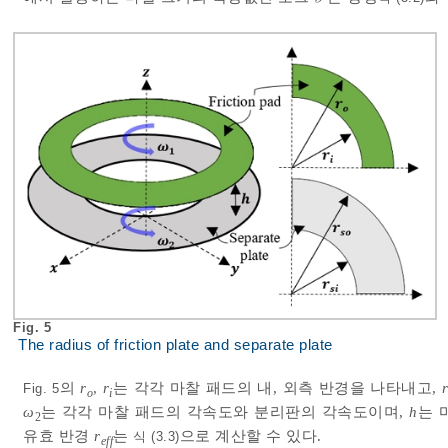
Fig. 5
The radius of friction plate and separate plate
의
r
,
r
는 각각 마찰 패드의 내, 외측 반경을 나타내고,
Fig. 5
o
i
ω
는 각각 마찰 패드의 각속도와 분리판의 각속도이며,
h
는 
2
유효 반경
r
는
으로 계산할 수 있다.
식 (3.3)
eff