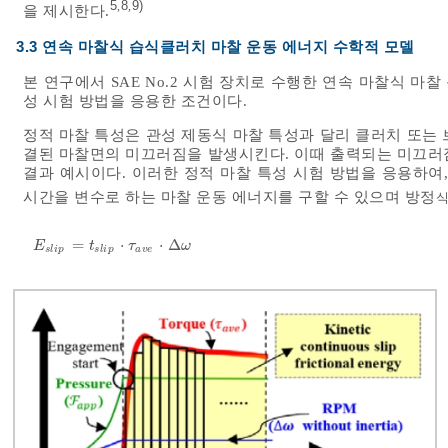
5
8
9)
,
,
을 제시한다.
3.3 연속 마찰식 습식클러치 마찰 운동 에너지 수학적 모델
본 연구에서 SAE No.2 시험 장치로 수행한 연속 마찰식 마찰 운
성 시험 방법을 응용한 조건이다.
정적 마찰 특성은 관성 제동식 마찰 특성과 달리 클러치 또는
결된 마찰면의 미끄러짐을 발생시킨다. 이때 출력되는 미끄러
결과 예시이다. 이러한 정적 마찰 특성 시험 방법을 응용하여
시간을 변수로 하는 마찰 운동 에너지를 구할 수 있으며 방정
식
=
⋅
⋅
Δ
E
s
l
i
p
=
t
s
l
i
p
⋅
τ
a
v
e
⋅
Δ
ω
E
t
τ
ω
s
l
i
p
s
l
i
p
a
v
e