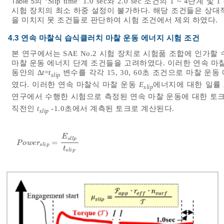
의 ‘Slip time’ 1.0 sec와 2.0 sec 조건의 1 ~ 
Table 5
시험 장치의 최소 하중 설정이 불가하다. 해당 조건들은 상대
을 미치지 못 조건들로 판단하여 시험 조건에서 제외 하였다.
4.3 연속 마찰식 습식클러치 마찰 운동 에너지 시험 조건
본 연구에서는 SAE No.2 시험 장치로 시험품 조합에 인가할 
마찰 운동 에너지 단계 조건들을 고려하였다. 이러한 연속 마
동안의 ∆
t
=
t
변수를 각각 15, 30, 60초 조건으로 마찰 
slip
였다. 이러한 연속 마찰식 마찰 운동
E
에너지에 대한 일률
slip
연구에서 수행한 시험으로 측정된 연속 마찰 운동에 대한 토
직전인
t
-1.0초에서 계측된 토크로 계산된다.
slip
E
s
l
l
p
=
P
o
w
e
r
s
l
i
p
=
E
s
l
l
p
t
s
l
i
p
P
o
w
e
r
s
l
i
p
t
s
l
i
p