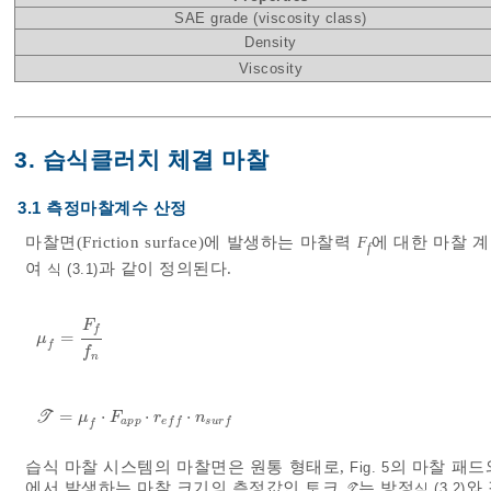
SAE grade (viscosity class)
Density
Viscosity
3. 습식클러치 체결 마찰
3.1 측정마찰계수 산정
마찰면(Friction surface)에 발생하는 마찰력
F
에 대한 마찰 계수
f
여
과 같이 정의된다.
식 (3.1)
F
f
=
μ
f
=
F
f
f
n
μ
f
f
n
=
⋅
⋅
⋅
T
T
=
μ
f
⋅
F
a
p
p
⋅
r
e
f
f
⋅
n
s
u
r
f
μ
F
r
n
a
p
p
e
f
f
s
u
r
f
f
습식 마찰 시스템의 마찰면은 원통 형태로,
의 마찰 패드
Fig. 5
에서 발생하는 마찰 크기의 측정값인 토크
는 방정
와
식 (3.2)
T
T