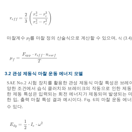
3
3
(
)
−
2
r
r
o
i
=
r
e
f
f
=
2
3
r
o
3
-
r
i
3
r
o
2
-
r
i
2
r
e
f
f
3
2
2
−
r
r
o
i
마찰계수
μ
를 마찰 정의 산술식으로 계산할 수 있으며,
식 (3.4)
f
⋅
⋅
F
r
n
a
p
p
e
f
f
s
u
r
f
=
μ
f
=
F
a
p
p
⋅
r
e
f
f
⋅
n
s
u
r
f
T
μ
f
T
3.2 관성 제동식 마찰 운동 에너지 모델
SAE No.2 시험 장치를 활용한 관성 제동식 마찰 특성은 브레이
양한 조건에서 습식 클러치와 브레이크의 작동으로 인한 제동 
한 제동 특성은 입력되는 회전 에너지가 제동되며 발생되는 
한 입, 출력 마찰 특성 결과 예시이다.
의 마찰 운동 에
Fig. 6
수 있다.
1
2
=
⋅
⋅
E
d
y
=
1
2
⋅
I
e
⋅
ω
2
E
I
ω
d
y
e
2