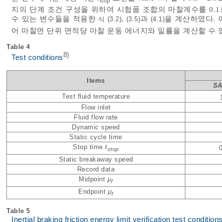
stop
지의 단계 조건 구성을 위하여 시험품 조합의 마찰계수를 0.
수 있는 변수들을 적용한
,
과
을 계산하였다.
식 (3.2)
(3.5)
(4.1)
어 마찰면 단위 면적당 마찰 운동 에너지와 일률을 계산할 수 
Table 4
8)
Test conditions
Items
SA
Test fluid temperature
Flow inlet
Fluid flow rate
Dynamic speed
Static cycle time
Stop time
t
stop
Static breakaway speed
Record data
Midpoint
μ
f
Endpoint
μ
f
Table 5
Inertial braking friction energy limit verification test conditi