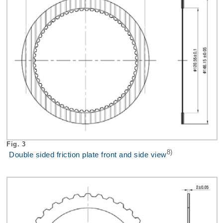
Fig. 3
8)
Double sided friction plate front and side view