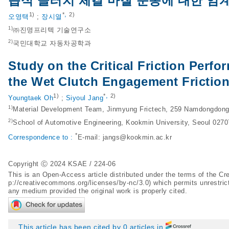
습식 클러치 체결 마찰 운동에 대한 임계
,
1)
*
2)
오영택
;
장시열
1)
㈜진명프리텍 기술연구소
2)
국민대학교 자동차공학과
Study on the Critical Friction Perf
the Wet Clutch Engagement Friction
,
1)
*
2)
Youngtaek Oh
;
Siyoul Jang
1)
Material Development Team, Jinmyung Frictech, 259 Namdongdong
2)
School of Automotive Engineering, Kookmin University, Seoul 0270
*
Correspondence to :
E-mail:
jangs@kookmin.ac.kr
Copyright Ⓒ 2024 KSAE / 224-06
This is an Open-Access article distributed under the terms of the 
p://creativecommons.org/licenses/by-nc/3.0
) which permits unrestric
any medium provided the original work is properly cited.
This article has been cited by 0 articles in