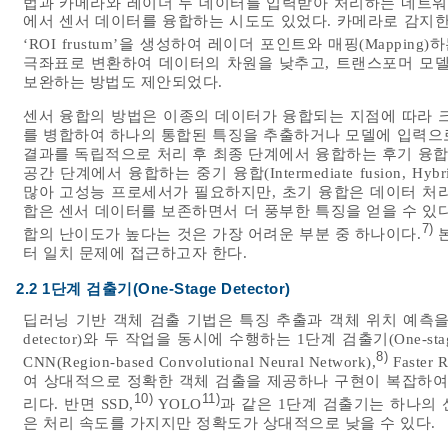
법과 카메라와 레이더 두 데이터를 입력받아 처리하는 네트워크 
에서 센서 데이터를 융합하는 시도도 있었다. 카메라로 감지한 
‘ROI frustum’을 생성하여 레이더 포인트와 매핑(Mappin
극좌표로 변환하여 데이터의 차원을 낮추고, 트랜스포머 모델
보완하는 방법도 제안되었다.
센서 융합의 방법은 이종의 데이터가 융합되는 지점에 따라 크
를 병합하여 하나의 통합된 특징을 추출하거나 모델에 입력으로 제공
결과를 독립적으로 처리 후 최종 단계에서 융합하는 후기 융합(La
공간 단계에서 융합하는 중기 융합(Intermediate fusion, H
많아 고성능 프로세서가 필요하지만, 초기 융합은 데이터 처리
합은 센서 데이터를 보존하면서 더 풍부한 특징을 얻을 수 있
7)
합의 난이도가 높다는 것은 가장 어려운 부분 중 하나이다.
본
터 일치 문제에 접근하고자 한다.
2.2 1단계 검출기(One-Stage Detector)
딥러닝 기반 객체 검출 기법은 특징 추출과 객체 위치 예측을 두
detector)와 두 작업을 동시에 수행하는 1단계 검출기(One-sta
8)
CNN(Region-based Convolutional Neural Network),
Faster 
여 상대적으로 정확한 객체 검출을 제공하나 구현이 복잡하여
10)
11)
리다. 반면 SSD,
YOLO
과 같은 1단계 검출기는 하나의
은 처리 속도를 가지지만 정확도가 상대적으로 낮을 수 있다.