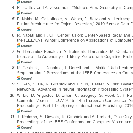
4.
R. Hartley and A. Zisserman, “Multiple View Geometry in Comp
5.
F. Nobis, M. Geisslinger, M. Weber, J. Betz and M. Lenkamp
Fusion Architecture for Object Detection,” 2019 Sensor Data F
6.
R. Nabati and H. Qi, “CenterFusion: Center-Based Radar and 
the IEEE/CVF Winter Conference on Applications of Computer
7.
G. Hernandez-Penaloza, A. Belmonte-Hernandez, M. Quintana 
Increase Life Autonomy of Elderly People with Cognitive Pro
8.
R. Girshick, J. Donahue, T. Darrell and J. Malik, “Rich Featu
Segmentation,” Proceedings of the IEEE Conference on Comput
9.
S. Ren, K. He, R. Girshick and J. Sun, “Faster R-CNN: Towar
Networks,” Advances in Neural Information Processing System
10.
W. Liu, D. Anguelov, D. Erhan, C. Szegedy, S. Reed, C. Y. Fu 
Computer Vision – ECCV 2016: 14th European Conference, Am
Proceedings, Part I 14, Springer International Publishing, 2016
11.
J. Redmon, S. Divvala, R. Girshick and A. Farhadi, “You Only
Proceedings of the IEEE Conference on Computer Vision and P