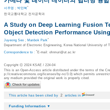
카메라 및 레이더 데이터의 딥러닝 융합
*
서주영
;
박만복
한국교통대학교 전자공학과
A Study on Deep Learning Fusion T
Object Detection Performance Usin
*
Juyeong Seo
;
Manbok Park
Department of Electronic Engineering, Korea National University of
*
Correspondence to :
E-mail:
ohnnuri@ut.ac.kr
Copyright Ⓒ 2024 KSAE / 224-04
This is an Open-Access article distributed under the terms of the 
p://creativecommons.org/licenses/by-nc/3.0
) which permits unrestric
any medium provided the original work is properly cited.
2
This article has been cited by
articles in
Funding Information ▼