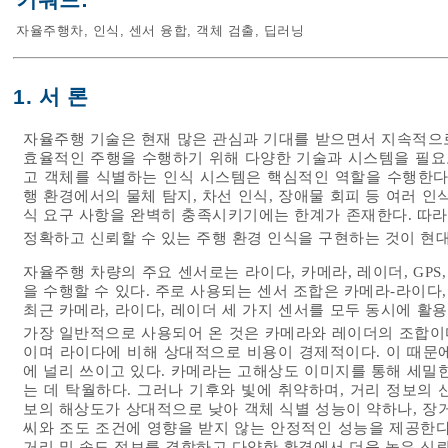
키워드:
자율주행차
,
인식
,
센서 융합
,
객체 검출
,
딥러닝
1. 서 론
자율주행 기술은 현재 많은 관심과 기대를 받으면서 지속적으
효율적인 주행을 수행하기 위해 다양한 기술과 시스템을 필요로
고 객체를 식별하는 인식 시스템은 핵심적인 역할을 수행한다
행 환경에서의 물체 탐지, 차선 인식, 장애물 회피 등 여러 
식 요구 사항을 완벽히 충족시키기에는 한계가 존재한다. 따
정확하고 신뢰할 수 있는 주행 환경 인식을 구현하는 것이 현
자율주행 차량의 주요 센서로는 라이다, 카메라, 레이더, GPS
을 수행할 수 있다. 주로 사용되는 센서 조합은 카메라-라이다
최근 카메라, 라이다, 레이더 세 가지 센서를 모두 동시에 활
가장 일반적으로 사용되어 온 것은 카메라와 레이더의 조합이
이며 라이다에 비해 상대적으로 비용이 경제적이다. 이 때문에 이미 ADAS
에 널리 쓰이고 있다. 카메라는 고해상도 이미지를 통해 세밀
는 데 탁월하다. 그러나 기후와 빛에 취약하며, 거리 정보의
보의 해상도가 상대적으로 낮아 객체 식별 성능이 약하나, 장
씨와 조도 조건에 영향을 받지 않는 안정적인 성능을 제공한다
거리 및 속도 정보를 결합하고 다양한 환경에서 더욱 높은 신뢰