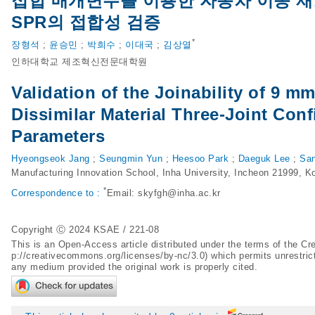
접합 매개변수를 이용한 자동차 이종 재료
SPR의 접합성 검증
*
장형석
;
윤승민
;
박희수
;
이대국
;
김상열
인하대학교 제조혁신전문대학원
Validation of the Joinability of 9 
Dissimilar Material Three-Joint Con
Parameters
Hyeongseok Jang
;
Seungmin Yun
;
Heesoo Park
;
Daeguk Lee
;
San
Manufacturing Innovation School, Inha University, Incheon 21999, K
*
Correspondence to :
Email:
skyfgh@inha.ac.kr
Copyright Ⓒ 2024 KSAE / 221-08
This is an Open-Access article distributed under the terms of the 
p://creativecommons.org/licenses/by-nc/3.0
) which permits unrestric
any medium provided the original work is properly cited.