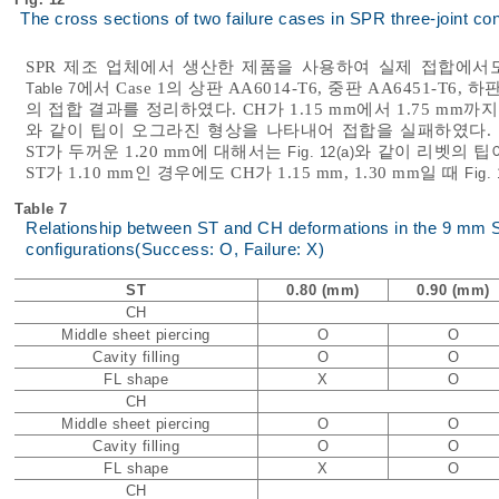
The cross sections of two failure cases in SPR three-joint con
SPR 제조 업체에서 생산한 제품을 사용하여 실제 접합에서도
에서 Case 1의 상판 AA6014-T6, 중판 AA6451-T6,
Table 7
의 접합 결과를 정리하였다. CH가 1.15 mm에서 1.75 mm까
와 같이 팁이 오그라진 형상을 나타내어 접합을 실패하였다. 반대
ST가 두꺼운 1.20 mm에 대해서는
와 같이 리벳의 팁
Fig. 12(a)
ST가 1.10 mm인 경우에도 CH가 1.15 mm, 1.30 mm일 때
Fig. 
Table 7
Relationship between ST and CH deformations in the 9 mm SP
configurations(Success: O, Failure: X)
ST
0.80 (mm)
0.90 (mm)
CH
Middle sheet piercing
O
O
Cavity filling
O
O
FL shape
X
O
CH
Middle sheet piercing
O
O
Cavity filling
O
O
FL shape
X
O
CH