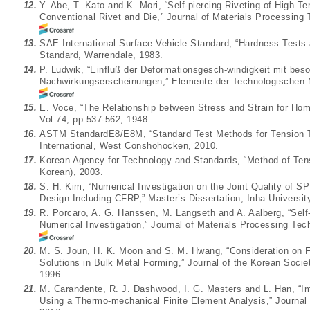
12.
Y. Abe, T. Kato and K. Mori, “Self-piercing Riveting of High T
Conventional Rivet and Die,” Journal of Materials Processing
13.
SAE International Surface Vehicle Standard, “Hardness Test
Standard, Warrendale, 1983.
14.
P. Ludwik, “Einfluß der Deformationsgesch-windigkeit mit bes
Nachwirkungserscheinungen,” Elemente der Technologischen 
15.
E. Voce, “The Relationship between Stress and Strain for Homo
Vol.74, pp.537-562, 1948.
16.
ASTM StandardE8/E8M, “Standard Test Methods for Tension T
International, West Conshohocken, 2010.
17.
Korean Agency for Technology and Standards, “Method of Tensi
Korean), 2003.
18.
S. H. Kim, “Numerical Investigation on the Joint Quality of S
Design Including CFRP,” Master’s Dissertation, Inha Universit
19.
R. Porcaro, A. G. Hanssen, M. Langseth and A. Aalberg, “Self
Numerical Investigation,” Journal of Materials Processing Tec
20.
M. S. Joun, H. K. Moon and S. M. Hwang, “Consideration on Fr
Solutions in Bulk Metal Forming,” Journal of the Korean Socie
1996.
21.
M. Carandente, R. J. Dashwood, I. G. Masters and L. Han, “
Using a Thermo-mechanical Finite Element Analysis,” Journal 