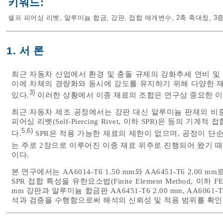
키워드:
셀프 피어싱 리벳
,
알루미늄 합금
,
강판
,
접합 매개변수
,
2축 축대칭
,
3
1. 서 론
최근 자동차 산업에서 환경 및 충돌 규제의 강화추세 연비 및
이에 차체의 경량화와 동시에 강도를 유지하기 위해 다양한 
3)
있다.
이러한 상황에서 이종 재료의 조합은 연구상 중요한 이
최근 자동차 제조 공정에서는 강판 대신 알루미늄 판재의 비
피어싱 리벳(Self-Piercing Rivet, 이하 SPR)은 등의
5
6)
,
다.
SPR은 적용 가능한 재료의 제한이 없으며, 공정이 단
는 주로 2장으로 이루어진 이종 재료 위주로 진행되어 왔기 
이다.
본 연구에서는 AA6014-T6 1.50 mm와 AA6451-T6 2.0
SPR 접합 특성을 유한요소법(Finite Element Method, 이
mm 강판과 알루미늄 합금판 AA6451-T6 2.00 mm, AA606
석과 검증을 수행함으로써 해석의 신뢰성 및 적용 범위를 확인