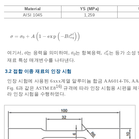
Material
YS (MPa)
AISI 1045
1,259
(
(
)
)
p
l
=
+
1
−
e
x
p
−
σ
=
σ
0
+
A
1
-
e
x
p
-
B
ε
e
q
p
l
σ
σ
A
B
ε
0
e
q
p
l
여기서,
σ
는 응력을 의미하며,
σ
는 항복응력,
는 등가 소성
ε
e
q
p
l
ε
0
e
q
재료 특성 매개변수를 나타낸다.
3.2 접합 이종 재료의 인장 시험
인장 시험에 사용된 6xxx계열 알루미늄 합금 AA6014-T6, AA6
16)
과 같은 ASTM E8
규격에 따라 인장 시험용 시편을 제작하
Fig. 6
라 인장 시험을 수행하였다.