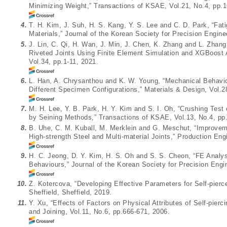
Minimizing Weight,” Transactions of KSAE, Vol.21, No.4, pp.1
4.
T. H. Kim, J. Suh, H. S. Kang, Y. S. Lee and C. D. Park, “F
Materials,” Journal of the Korean Society for Precision Engine
5.
J. Lin, C. Qi, H. Wan, J. Min, J. Chen, K. Zhang and L. Zhang,
Riveted Joints Using Finite Element Simulation and XGBoost A
Vol.34, pp.1-11, 2021.
6.
L. Han, A. Chrysanthou and K. W. Young, “Mechanical Behaviour
Different Specimen Configurations,” Materials & Design, Vol.2
7.
M. H. Lee, Y. B. Park, H. Y. Kim and S. I. Oh, “Crushing Test
by Seining Methods,” Transactions of KSAE, Vol.13, No.4, pp
8.
B. Uhe, C. M. Kuball, M. Merklein and G. Meschut, “Improvemen
High-strength Steel and Multi-material Joints,” Production Eng
9.
H. C. Jeong, D. Y. Kim, H. S. Oh and S. S. Cheon, “FE Analys
Behaviours,” Journal of the Korean Society for Precision Engi
10.
Z. Kotercova, “Developing Effective Parameters for Self-pierce 
Sheffield, Sheffield, 2019.
11.
Y. Xu, “Effects of Factors on Physical Attributes of Self-pier
and Joining, Vol.11, No.6, pp.666-671, 2006.