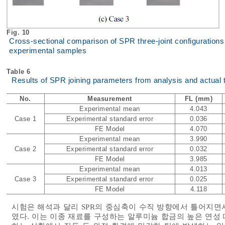
Fig. 10
Cross-sectional comparison of SPR three-joint configurations 
experimental samples
Table 6
Results of SPR joining parameters from analysis and actual t
No.
Measurement
FL (mm)
Experimental mean
4.043
Case 1
Experimental standard error
0.036
FE Model
4.070
Experimental mean
3.990
Case 2
Experimental standard error
0.032
FE Model
3.985
Experimental mean
4.013
Case 3
Experimental standard error
0.025
FE Model
4.118
시험은 해석과 달리 SPR의 중심축이 수직 방향에서 틀어지면
였다. 이는 이종 재료를 구성하는 알루미늄 합금의 높은 연성 