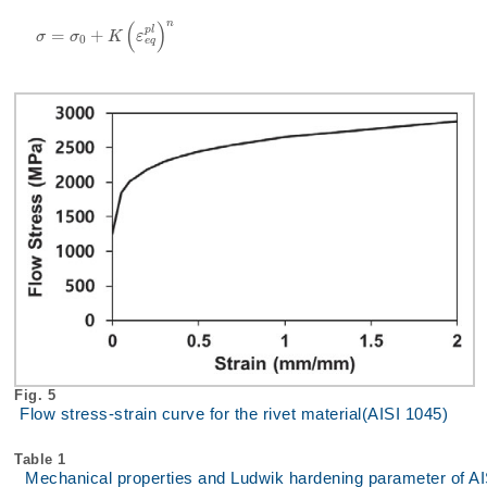
n
(
)
p
l
=
+
σ
=
σ
0
+
K
ε
e
q
p
l
n
σ
σ
K
ε
0
e
q
Fig. 5
Flow stress-strain curve for the rivet material(AISI 1045)
Table 1
Mechanical properties and Ludwik hardening parameter of A