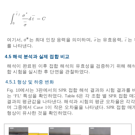
−
ε
−
*
∫
σ
f
=
∫
0
ε
-
f
σ
*
σ
-
d
ε
-
=
C
d
ε
C
−
0
σ
−
−
∗
여기서,
σ
는 최대 인장 응력을 의미하며,
는 유효응력,
는
σ
-
ε
-
σ
ε
를 나타낸다.
4.5 해석 분석과 실제 접합 비교
해석이 완료된 이후 접합 해석의 유효성을 검증하기 위해 해석과
합 시험을 실시한 후 단면을 관찰하였다.
4.5.1 형상 및 하중 변화
에서는 3판에서의 SPR 접합 해석 결과와 시험 결과를
Fig. 10
는 ‘FL’ 특성을 확인하였다.
은 각 조합 별 SPR 접합 매개
Table 6
결과의 평균값을 나타낸다. 해석과 시험의 평균 오차율은 각각 0.081
며 그중에서 Case 1이 작은 오차율을 나타냈다. SPR 접합
형상이 유사한 것을 확인하였다.