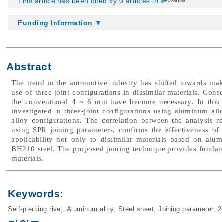
This article has been cited by 0 articles in
Funding Information ▼
Abstract
The trend in the automotive industry has shifted towards ma
use of three-joint configurations in dissimilar materials. Cons
the conventional 4 ~ 6 mm have become necessary. In this 
investigated in three-joint configurations using aluminum a
alloy configurations. The correlation between the analysis r
using SPR joining parameters, confirms the effectiveness of
applicability not only to dissimilar materials based on alu
BH210 steel. The proposed joining technique provides fundamen
materials.
Keywords:
Self-piercing rivet
,
Aluminum alloy
,
Steel sheet
,
Joining parameter
,
2