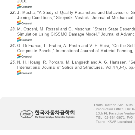
2016.
22.
J. Mucha, “A Study of Quality Parameters and Behaviour of Se
Joining Conditions,” Strojniški Vestnik- Journal of Mechanical
23.
M. Otroshi, M. Rossel and G. Meschut, “Stress State Depend
Simulation Using GISSMO Damage Model,” Journal of Advance
24.
G. Di Franco, L. Fratini, A. Pasta and V. F. Ruisi, “On the Se
Composite Panels,” International Journal of Material Forming,
25.
N. H. Hoang, R. Porcaro, M. Langseth and A. G. Hanssen, “Sel
International Journal of Solids and Structures, Vol.47(3-4), pp
Trans. Korean Soc. Auto.
- Production Office The K
· 13th Fl. Paradise Ventu
· TEL: 02-564-3971, FAX:
- Trans. KSAE launched 