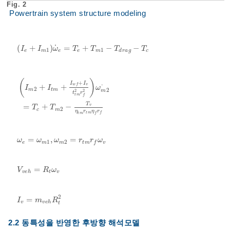
Fig. 2
Powertrain system structure modeling
˙
(
+
)
=
+
−
−
I
e
+
I
m
1
ω
˙
e
=
T
e
+
T
m
1
-
T
d
r
a
g
-
T
c
I
I
ω
T
T
T
T
1
1
e
m
e
e
m
d
r
a
g
c
(
)
+
I
I
v
w
f
+
+
˙
I
I
ω
2
2
m
t
m
m
2
2
t
r
I
m
2
+
I
t
m
+
I
w
f
+
I
v
t
t
m
2
r
f
2
ω
m
2
˙
=
T
c
+
T
m
2
-
T
v
η
t
m
r
t
m
η
f
r
f
t
m
f
T
=
+
−
v
T
T
2
c
m
η
r
η
r
t
m
f
t
m
f
=
,
=
ω
e
=
ω
m
1
,
ω
m
2
=
r
t
m
r
f
ω
v
ω
ω
ω
r
r
ω
1
2
e
m
m
t
m
v
f
=
V
v
e
h
=
R
t
ω
v
V
R
ω
v
e
h
t
v
2
=
I
v
=
m
v
e
h
R
t
2
I
m
R
v
v
e
h
t
2.2 동특성을 반영한 후방향 해석모델