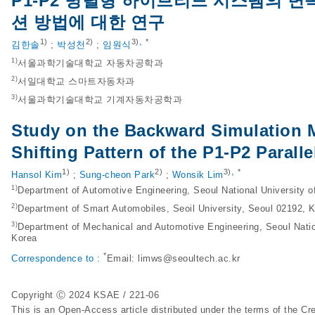
P1-P2 병렬형 하이브리드 시스템의 
션 방법에 대한 연구
,
1)
2)
3)
*
김한솔
;
박성천
;
임원식
1)
서울과학기술대학교 자동차공학과
2)
서일대학교 스마트자동차과
3)
서울과학기술대학교 기계자동차공학과
Study on the Backward Simulation 
Shifting Pattern of the P1-P2 Parall
,
1)
2)
3)
*
Hansol Kim
;
Sung-cheon Park
;
Wonsik Lim
1)
Department of Automotive Engineering, Seoul National University 
2)
Department of Smart Automobiles, Seoil University, Seoul 02192, 
3)
Department of Mechanical and Automotive Engineering, Seoul Natio
Korea
*
Correspondence to :
Email:
limws@seoultech.ac.kr
Copyright Ⓒ 2024 KSAE / 221-06
This is an Open-Access article distributed under the terms of the 