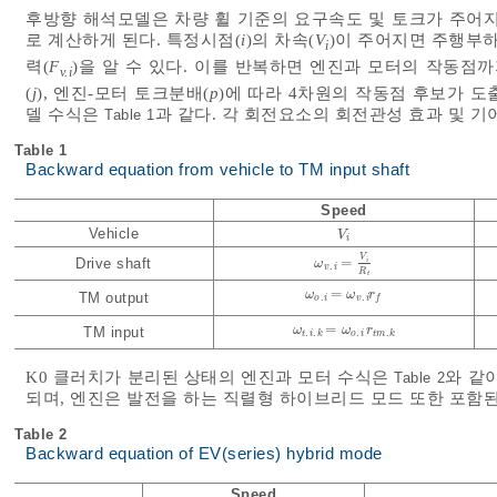
후방향 해석모델은 차량 휠 기준의 요구속도 및 토크가 주어지
로 계산하게 된다. 특정시점(
i
)의 차속(
V
)이 주어지면 주행부하
i
력(
F
)을 알 수 있다. 이를 반복하면 엔진과 모터의 작동점까
v.i
(
j
), 엔진-모터 토크분배(
p
)에 따라 4차원의 작동점 후보가 
델 수식은
과 같다. 각 회전요소의 회전관성 효과 및 기
Table 1
Table 1
Backward equation from vehicle to TM input shaft
Speed
Vehicle
V
V
i
i
V
=
Drive shaft
i
ω
ω
v
.
i
=
V
i
R
t
.
v
i
R
t
=
ω
ω
o
.
i
=
ω
ω
v
.
i
r
r
f
TM output
.
.
o
i
v
i
f
=
ω
ω
t
.
i
.
k
=
ω
ω
o
.
i
r
r
t
m
.
k
TM input
.
.
.
.
t
i
k
o
i
t
m
k
K0 클러치가 분리된 상태의 엔진과 모터 수식은
와 같
Table 2
되며, 엔진은 발전을 하는 직렬형 하이브리드 모드 또한 포함된
Table 2
Backward equation of EV(series) hybrid mode
Speed