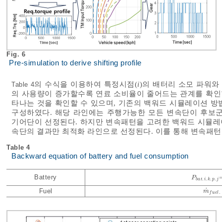
Fig. 6
Pre-simulation to derive shifting profile
의 수식을 이용하여 특정시점(
i
)의 배터리 소모 파워
Table 4
의 사용량이 증가할수록 연료 소비율이 줄어드는 관계를 확인할
타나는 것을 확인할 수 있으며, 기존의 백워드 시뮬레이션 방
구성하였다. 해당 라인에는 주행가능한 모든 변속단이 후보군
기어단이 선정된다. 하지만 변속패턴을 고려한 백워드 시뮬
속단의 결과만 최적화 라인으로 선정된다. 이를 통해 변속패턴
Table 4
Backward equation of battery and fuel consumption
Battery
P
P
b
a
t
.
i
.
k
.
p
.
.
.
.
b
a
t
i
k
p
j
˙
Fuel
m
m
˙
f
u
e
.
f
u
e
l