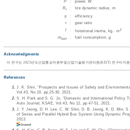
P
:
power, W
R
:
tire dynamic radius, m
t
η
:
efficiency
r
:
gear ratio
2
I
:
Irotational inertia, kg · m
m
:
fuel cunsumption, g
fuel
Acknowledgments
이 연구는 2023년도산업통상자원부및산업기술평가관리원(KEIT) 연구비지원에의
References
1.
J. K. Shin, “Prospects and Issues of Safety and Environmenta
Vol.43, No.10, pp.25-30, 2021.
2.
S. H. Park and S. G. Jo, “Domestic and International Policy T
Auto Journal, KSAE, Vol.43, No.12, pp.47-51, 2021.
3.
J. Y. Jeong, D. H. Lee, C. W. Shin, D. B. Jeong, K. D. Min, 
of Series and Parallel Hybrid Bus System Using Dynamic Prog
2013.