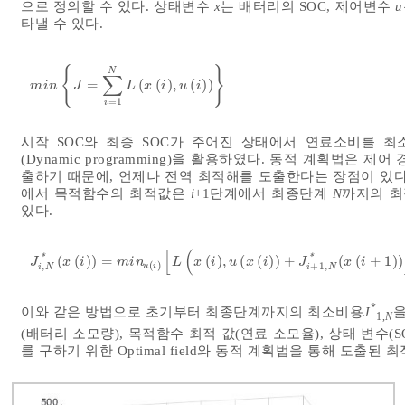
으로 정의할 수 있다. 상태변수
x
는 배터리의 SOC, 제어변수
u
타낼 수 있다.
{
}
N
∑
=
(
(
)
,
(
)
)
m
i
n
J
=
∑
i
=
1
N
L
x
i
,
u
i
m
i
n
J
L
x
i
u
i
=
1
i
시작 SOC와 최종 SOC가 주어진 상태에서 연료소비를 
(Dynamic programming)을 활용하였다. 동적 계획법은
출하기 때문에, 언제나 전역 최적해를 도출한다는 장점이 있다
에서 목적함수의 최적값은
i
+1단계에서 최종단계
N
까지의 최
있다.
[
(
*
*
(
(
)
)
=
(
)
,
(
(
)
)
+
(
(
+
1
)
)
J
i
,
N
*
x
i
=
m
i
n
u
i
L
x
i
,
u
x
i
+
J
i
+
1
,
N
*
x
i
+
1
J
x
i
m
i
n
L
x
i
u
x
i
J
x
i
(
)
,
+
1
,
u
i
i
N
i
N
*
이와 같은 방법으로 초기부터 최종단계까지의 최소비용
J
을
1,
N
(배터리 소모량), 목적함수 최적 값(연료 소모율), 상태 변수(S
를 구하기 위한 Optimal field와 동적 계획법을 통해 도출된