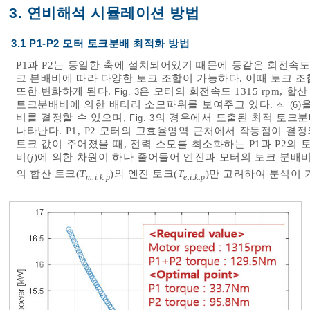
3. 연비해석 시뮬레이션 방법
3.1 P1-P2 모터 토크분배 최적화 방법
P1과 P2는 동일한 축에 설치되어있기 때문에 동같은 회전속도
크 분배비에 따라 다양한 토크 조합이 가능하다. 이때 토크 
또한 변화하게 된다.
은 모터의 회전속도 1315 rpm, 합
Fig. 3
토크분배비에 의한 배터리 소모파워를 보여주고 있다.
을
식 (6)
비를 결정할 수 있으며,
의 경우에서 도출된 최적 토크분
Fig. 3
나타난다. P1, P2 모터의 고효율영역 근처에서 작동점이 결
토크 값이 주어졌을 때, 전력 소모를 최소화하는 P1과 P2의 토
비(
j
)에 의한 차원이 하나 줄어들어 엔진과 모터의 토크 분배
의 합산 토크(
T
)와 엔진 토크(
T
)만 고려하여 분석이 
m.i.k.p
e.i.k.p