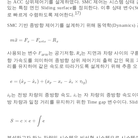
는 ACC 상위제어기를 설계하였다. SMC 제어는 시스템 상태 공간
있는 특정 면인 Sliding surface를 정의한다. 이후 상태 변수(Sta
17)
로 빠르게 수렴하도록 제어한다.
SMC 기반 종방향 제어기를 설계하기 위해 동역학(Dynamics
¨
=
−
−
m
x
¨
=
F
x
-
F
a
r
t
o
-
R
x
m
x
F
F
R
x
a
r
t
o
x
사용되는 변수
F
는 공기저항,
R
는 지면과 차량 사이의 구
arto
x
향 가속도를 의미하며 종방향 상위 제어기의 출력 값인 목표
리를 유지하며 같은 속도로 따라가도록 설계하기 위해 추종 
˙
˙
˙
=
(
−
)
+
(
−
−
×
)
e
=
x
˙
p
-
x
˙
e
+
x
p
-
x
e
-
x
˙
e
×
τ
t
g
e
x
x
x
x
x
τ
p
e
p
e
e
t
g
는 전방 차량의 종방향 속도,
는 자 차량의 종방향 속도이
˙
˙
x
˙
p
x
˙
e
x
x
p
e
방 차량과 일정 거리를 유지하기 위한 Time gap 변수이다. Slidin
∫
=
×
+
S
=
c
×
e
+
∫
e
S
c
e
e
분석하고자 하는 차량의 시스템은 비선형 시스템으로 시스템이 Lyapun