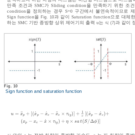
만족 조건과 SMC가 Sliding condition을 만족하기 위한 조건을
condition을 정의하는 경우 S=0 구간에서 불연속적이므로 제어
Sign function을
과 같이 Saturation function
Fig. 10
하는 SMC 기반 종방향 상위 제어기의 출력 u는
과 같이 
식 (7)
Fig. 10
Sign function and saturation function
1
˙
˙
˙
˙
¨
¨
=
+
[
(
−
−
×
)
]
+
[
(
−
)
+
u
x
x
x
x
τ
x
x
p
p
e
e
t
g
p
c
c
u
=
x
¨
p
+
x
˙
p
-
x
˙
e
-
x
¨
e
×
τ
t
g
+
1
c
x
˙
p
-
x
˙
c
+
x
p
-
x
e
-
x
˙
×
τ
t
g
+
η
×
s
a
t
(
S
˙
(
−
−
×
)
+
×
(
/
Δ
)
]
x
x
x
τ
η
s
a
t
S
ϕ
p
e
t
g