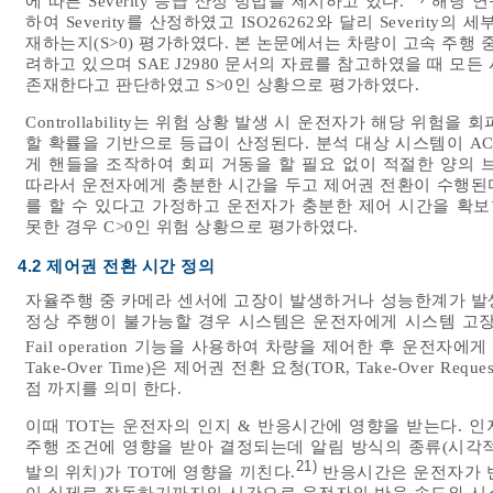
에 따른 Severity 등급 산정 방법을 제시하고 있다.
해당 연
하여 Severity를 산정하였고 ISO26262와 달리 Severi
재하는지(S>0) 평가하였다. 본 논문에서는 차량이 고속 주행 중(60
려하고 있으며 SAE J2980 문서의 자료를 참고하였을 때 모
존재한다고 판단하였고 S>0인 상황으로 평가하였다.
Controllability는 위험 상황 발생 시 운전자가 해당 위
할 확률을 기반으로 등급이 산정된다. 분석 대상 시스템이 A
게 핸들을 조작하여 회피 거동을 할 필요 없이 적절한 양의 
따라서 운전자에게 충분한 시간을 두고 제어권 전환이 수행된
를 할 수 있다고 가정하고 운전자가 충분한 제어 시간을 확보
못한 경우 C>0인 위험 상황으로 평가하였다.
4.2 제어권 전환 시간 정의
자율주행 중 카메라 센서에 고장이 발생하거나 성능한계가 발
정상 주행이 불가능할 경우 시스템은 운전자에게 시스템 고장
Fail operation 기능을 사용하여 차량을 제어한 후 운전자에
Take-Over Time)은 제어권 전환 요청(TOR, Take-Over
점 까지를 의미 한다.
이때 TOT는 운전자의 인지 & 반응시간에 영향을 받는다. 인
주행 조건에 영향을 받아 결정되는데 알림 방식의 종류(시각적
21)
발의 위치)가 TOT에 영향을 끼친다.
반응시간은 운전자가 반
이 실제로 작동하기까지의 시간으로 운전자의 반응 속도와 시스