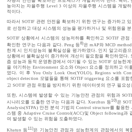
차량의 안전을 확보하는 프로세스가 개발되어야 한다. 특히,
높아지는 자율주행 Level 3 이상의 자율주행 시스템을 개발하
적이다.
따라서 SOTIF 관련 안전을 확보하기 위한 연구는 증가하고 있는 추세
로 선정하고 대상 시스템의 성능을 평가하거나 및 위험원을 분
SOTIF 상황에서 시스템의 성능저하를 확인하고 SOTIF 
8)
확인한 연구는 다음과 같다. Peng 등
은 mAP와 MCD method
한계 시 인지성능의 불확실성을 평가하였다. 인지 알고리즘으로는
상황에서 불확실성이 증가하여 개선이 필요함을 확인하였다. 
즘 성능과 동적 운영환경에서 야기될 수 있는 SOTIF 성능한계
을 야기하는 Environment 요소와 Object 요소를 정의하고 이를 포
였다. 이 후 You Only Look One(YOLO), Regions with Convo
object detection 모델들을 통해 SOTIF triggering
고 SOTIF 관점 위험을 방지하기 위한 데이터셋의 연구 필요
또한, 시스템에 발생할 수 있는 기능안전 관점의 위험과 SO
10)
시나리오를 도출한 연구는 다음과 같다. Xuezhus 등
은 SOT
Analysis(STPA) 안전 분석 기법의 Control structu
스템 중 Adaptive Cruise Control(ACC)및 Object fo
여 발생할 수 있는 위험을 도출하였다.
11)
Khatun 등
은 기능안전 관점과 성능한계의 관점에서의 복합적인 