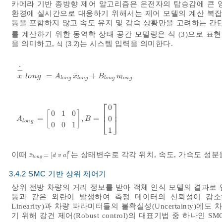
카메라 기반 종방향 제어 알고리즘은 운전자의 탑승감에 큰 
환경에 실시간으로 대응하기 위해서는 제어 모델의 계산 복잡
동을 포함하지 않고 속도 유지 및 감속 상황만을 고려하는 간
를 계산하기 위한 동역학 상태 공간 모델링은 식 (3)으로 표현
을 의미하고,
는 시스템 입력을 의미한다.
식 (3.2)
˙
−
¯
=
+
x
-
˙
l
o
n
g
=
A
l
o
n
g
x
¯
l
o
n
g
+
B
l
o
n
g
u
l
o
n
g
x
l
o
n
g
A
x
B
u
l
o
n
g
l
o
n
g
l
o
n
g
l
o
n
g
⎡
⎤
0
⎢
⎥
0
1
0
[
]
=
,
=
0
A
l
o
n
g
=
0
1
0
0
0
1
,
B
=
0
0
1
⎣
⎦
A
B
l
o
n
g
0
0
1
1
T
이때
는 상태변수로 각각 위치, 속도, 가속도 성
¯
=
[
]
x
¯
l
o
n
g
=
d
v
a
T
x
d
v
a
l
o
n
g
3.4.2 SMC 기반 상위 제어기
상위 전방 차량의 거리 정보를 받아 객체 인식 모델의 결과로
동과 같은 외란이 발생하여 측정 데이터의 신뢰성이 감소하
Linearity)과 차량 파라미터들의 불확실성(Uncertainty
기 위해 강건 제어(Robust control)의 대표기법 중 하나인 