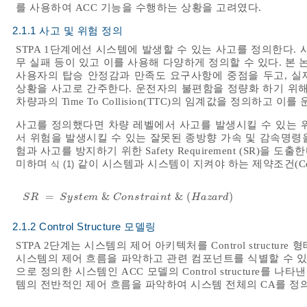
를 사용하여 ACC 기능을 수행하는 상황을 고려였다.
2.1.1 사고 및 위험 정의
STPA 1단계에선 시스템에 발생할 수 있는 사고를 정의한다. 
무 실패 등이 있고 이를 사용해 다양하게 정의할 수 있다. 
사용자의 탑승 안정감과 만족도 요구사항에 중점을 두고, 실
상황을 사고로 간주한다. 운전자의 불편함을 정량화 하기 위해
차량과의 Time To Collision(TTC)의 임계값을 정의하
사고를 정의했다면 차량 레벨에서 사고를 발생시킬 수 있는 
서 위험을 발생시킬 수 있는 잘못된 종방향 가속 및 감속명령
험과 사고를 방지하기 위한 Safety Requirement (SR)을
미하며
같이 시스템과 시스템이 지켜야 하는 제약조건(Const
식 (1)
=
&
&
(
)
S
R
=
S
y
s
t
e
m
&
C
o
n
s
t
r
a
i
n
t
&
(
H
a
z
a
r
d
)
S
R
S
y
s
t
e
m
C
o
n
s
t
r
a
i
n
t
H
a
z
a
r
d
2.1.2 Control Structure 모델링
STPA 2단계는 시스템의 제어 아키텍처를 Control structure 형
시스템의 제어 흐름을 파악하고 관련 컴포넌트를 식별할 수 
으로 정의한 시스템인 ACC 모델의 Control structure를 나타낸다
템의 전반적인 제어 흐름을 파악하여 시스템 전체의 CA를 정의