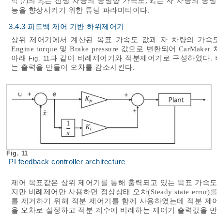
의
는 전방 차량의 종방향 가속도,
는 자 차량의 종
¨
¨
식 (7)
x
¨
p
x
¨
e
x
x
p
e
능을 향상시키기 위한 튜닝 파라미터이다.
3.4.3 피드백 제어 기반 하위제어기
상위 제어기에서 계산된 목표 가속도 값과 자 차량의 가속
Engine torque 및 Brake pressure 값으로 변환되어 C
아래
과 같이 비례제어기와 적분제어기로 구성하였다. 
Fig. 11
는 출력을 만들어 오차를 감소시킨다.
Fig. 11
PI feedback controller architecture
제어 목표값은 상위 제어기를 통해 출력되고 있는 목표 가속도
지만 비례제어만 사용하면 정상상태 오차(Steady state err
를 제거하기 위해 적분 제어기를 함께 사용하였는데 적분 제
을 오차로 설정하고 적분 계수에 비례하는 제어기 출력값을 만