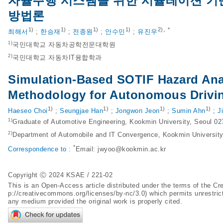
자율주행 시스템을 위한 시뮬레이션 기반 
방법론
,
1)
1)
1)
1)
2)
*
최해서
;
한승재
;
전종원
;
안수민
;
유진우
1)
국민대학교 자동차공학전문대학원
2)
국민대학교 자동차IT융합학과
Simulation-Based SOTIF Hazard Ana
Methodology for Autonomous Drivi
1)
1)
1)
1)
Haeseo Choi
;
Seungjae Han
;
Jongwon Jeon
;
Sumin Ahn
;
J
1)
Graduate of Automotive Engineering, Kookmin University, Seoul 02
2)
Department of Automobile and IT Convergence, Kookmin University
*
Correspondence to :
Email:
jwyoo@kookmin.ac.kr
Copyright Ⓒ 2024 KSAE / 221-02
This is an Open-Access article distributed under the terms of the 
p://creativecommons.org/licenses/by-nc/3.0
) which permits unrestric
any medium provided the original work is properly cited.