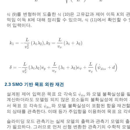
L
L
L
를 변형하여 도출한
은 고유값과 제어 이득
K
의 
식 (9)
식 (10)
먹임 이득
K
에 대해 정리할 수 있으며,
에서 확인할 수 
식 (11)
어 입력이다.
L
L
=
−
(
)
,
=
(
+
)
k
1
=
-
L
v
x
2
λ
1
λ
2
,
k
2
=
L
v
x
λ
1
+
λ
2
k
λ
λ
k
λ
λ
1
1
2
2
1
2
2
v
v
x
x
(
)
L
L
L
˙
=
−
(
)
+
(
+
)
+
+
δ
=
-
L
v
x
2
λ
1
λ
2
e
y
+
L
v
x
λ
1
+
λ
2
e
ψ
+
L
v
x
ψ
˙
d
e
s
+
d
δ
λ
λ
e
λ
λ
e
ψ
d
1
2
1
2
y
ψ
d
e
s
2
v
v
v
x
x
x
2.3 SMO 기반 목표 외란 재건
˙
설계된 제어 입력은 목표 요 각속도
와 모델 불확실성을 
ψ
˙
d
e
s
ψ
d
e
s
계산하더라도 모델링 되지 않은 요소들의 불확실성에 의하여 자
˙
서 목표 요 각속도
와 모델 불확실성이 포함된 항을 재건할
ψ
˙
d
e
s
ψ
d
e
s
의 상태를 관측한다. 이때 등가 주입항을 이용하여 목표 요 
슬라이딩 모드 관측기는 실제 모델의 출력과 관측기 모델의 출력
가 필요하다. 그러므로 먼저 선형 변환한 관측기의 수학적 모