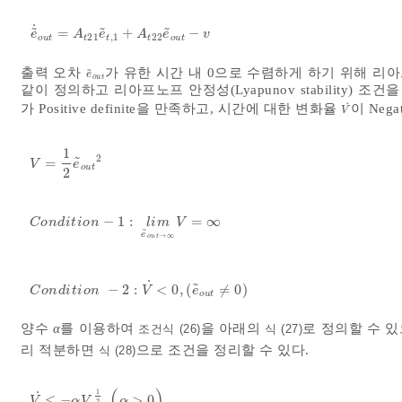
˙
˜
˜
˜
=
+
−
e
~
˙
o
u
t
=
A
t
21
e
~
t
,
1
+
A
t
22
e
~
o
u
t
-
v
e
A
e
A
e
v
21
,
1
22
o
u
t
t
t
t
o
u
t
출력 오차
가 유한 시간 내 0으로 수렴하게 하기 위해 리아프노프 함
˜
e
~
o
u
t
e
o
u
t
같이 정의하고 리아프노프 안정성(Lyapunov stability) 조건
˙
가 Positive definite을 만족하고, 시간에 대한 변화율
이 Nega
V
˙
V
1
2
˜
=
V
=
1
2
e
~
o
u
t
2
V
e
o
u
t
2
−
1
:
=
∞
C
o
n
d
i
t
i
o
n
-
1
:
l
i
m
e
~
o
u
t
→
∞
V
=
∞
C
o
n
d
i
t
i
o
n
l
i
m
V
˜
e
→
∞
o
u
t
˙
˜
−
2
:
<
0
,
(
≠
0
)
C
o
n
d
i
t
i
o
n
-
2
:
V
˙
<
0
,
e
~
o
u
t
≠
0
C
o
n
d
i
t
i
o
n
V
e
o
u
t
양수
α
를 이용하여
을 아래의
로 정의할 수 있
조건식 (26)
식 (27)
리 적분하면
으로 조건을 정리할 수 있다.
식 (28)
(
)
1
˙
≤
−
,
>
0
V
˙
≤
-
α
V
1
2
,
(
α
>
0
)
V
α
V
α
2