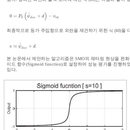
(
)
˙
0
=
+
−
0
=
F
2
ψ
˙
d
e
s
+
d
-
v
e
q
F
ψ
d
v
2
e
q
d
e
s
최종적으로 등가 주입항으로 외란을 재건하기 위한
을 
식 (40)
˙
≈
+
v
≈
ψ
˙
d
e
s
+
d
v
ψ
d
d
e
s
본 논문에서 제안하는 알고리즘은 SMO의 채터링 현상을 완
이드 함수(Sigmoid function)로 설정하여 성능 평가를 진행
있다.