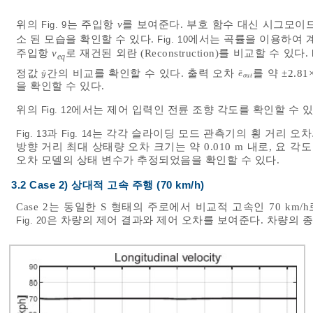
위의
는 주입항
v
를 보여준다. 부호 함수 대신 시그모이
Fig. 9
소 된 모습을 확인할 수 있다.
에서는 곡률을 이용하여 계
Fig. 10
주입항
v
로 재건된 외란 (Reconstruction)를 비교할 수 있다.
eq
정값
간의 비교를 확인할 수 있다. 출력 오차
를 약 ±2.81
ˆ
˜
y
^
e
~
o
u
t
y
e
o
u
t
을 확인할 수 있다.
위의
에서는 제어 입력인 전륜 조향 각도를 확인할 수 있
Fig. 12
과
는 각각 슬라이딩 모드 관측기의 횡 거리 오차
Fig. 13
Fig. 14
방향 거리 최대 상태량 오차 크기는 약 0.010 m 내로, 요 각도
오차 모델의 상태 변수가 추정되었음을 확인할 수 있다.
3.2 Case 2) 상대적 고속 주행 (70 km/h)
Case 2는 동일한 S 형태의 주로에서 비교적 고속인 70 k
은 차량의 제어 결과와 제어 오차를 보여준다. 차량의 
Fig. 20