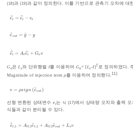
과
과 같이 정의한다. 이를 기반으로 관측기 오차에 대
(18)
(19)
ˆ
˜
=
−
e
t
~
=
e
t
^
-
e
t
e
e
e
t
t
t
ˆ
˜
=
−
e
~
o
u
t
=
y
^
-
y
e
y
y
o
u
t
˙
˜
˜
=
+
e
t
~
˙
=
A
t
e
t
~
+
G
n
v
e
A
e
G
v
t
t
t
n
T
G
은
L
와 단위행렬
I
를 이용하여
G
= [
L
-
I
]
로 정의하였다.
n
s
n
s
11)
Magnitude of injection term
ρ
를 이용하여 정의했다.
˜
=
(
)
v
=
ρ
s
i
g
n
e
~
o
u
t
v
ρ
s
i
g
n
e
o
u
t
선형 변환된 상태변수
e
는
에서 상태량 오차와 출력 
식 (17)
t
식들과 같이 분리될 수 있다.
˙
˜
˜
˜
=
+
+
e
~
˙
t
,
1
=
A
t
11
e
~
t
,
1
+
A
t
12
e
~
o
u
t
+
L
s
v
e
A
e
A
e
L
v
,
1
11
,
1
12
t
t
t
t
o
u
t
s