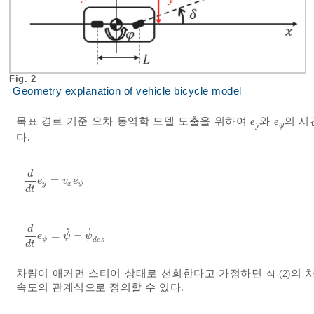
Fig. 2
Geometry explanation of vehicle bicycle model
목표 경로 기준 오차 동역학 모델 도출을 위하여
e
와
e
의 시
y
ψ
다.
d
=
d
d
t
e
y
=
v
x
e
ψ
e
v
e
y
x
ψ
d
t
d
˙
˙
=
−
d
d
t
e
ψ
=
ψ
˙
-
ψ
˙
d
e
s
e
ψ
ψ
ψ
d
e
s
d
t
차량이 애커먼 스티어 상태로 선회한다고 가정하면
의 
식 (2)
속도의 관계식으로 정의할 수 있다.