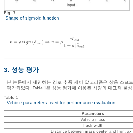
Fig. 3.
Shape of sigmoid function
˜
s
e
o
u
t
˜
=
(
)
⇒
=
v
=
ρ
s
i
g
n
e
~
o
u
t
⇒
v
=
ρ
s
e
~
o
u
t
1
+
s
e
~
o
u
t
v
ρ
s
i
g
n
e
v
ρ
o
u
t
˜
1
+
|
|
s
e
o
u
t
3. 성능 평가
본 논문에서 제안하는 경로 추종 제어 알고리즘은 상용 소프트웨어 Ma
평가되었다.
은 성능 평가에 이용된 차량의 대표적 물
Table 1
Table 1
Vehicle parameters used for performance evaluation
Parameters
Vehicle mass
Track width
Distance between mass center and front axl