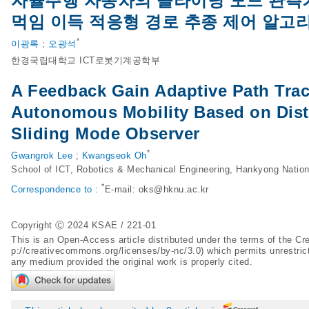
자율주행 자동차의 슬라이딩 모드 관측기
먹임 이득 적응형 경로 추종 제어 알고
*
이광록
;
오광석
한경국립대학교 ICT로봇기계공학부
A Feedback Gain Adaptive Path Trac
Autonomous Mobility Based on Dist
Sliding Mode Observer
*
Gwangrok Lee
;
Kwangseok Oh
School of ICT, Robotics & Mechanical Engineering, Hankyong Nation
*
Correspondence to :
E-mail:
oks@hknu.ac.kr
Copyright Ⓒ 2024 KSAE / 221-01
This is an Open-Access article distributed under the terms of the 
p://creativecommons.org/licenses/by-nc/3.0
) which permits unrestric
any medium provided the original work is properly cited.