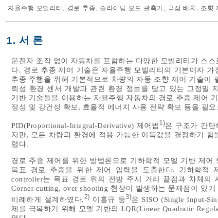
자율주행 모빌리티
,
경로 추종
,
슬라이딩 모드 관측기
,
극점 배치
,
조향 
1. 서 론
운전자 조작 없이 자동차를 포함하는 다양한 모빌리티가 스스
다. 경로 추종 제어 기술은 자율주행 모빌리티의 기본이자 가장
추종 주행을 위해 기본적으로 차량의 자동 조향 제어 기술이 필요하다
뢰성 환경 센서 개발과 관련 환경 정보를 담고 있는 고정밀 지
기반 기술들을 이용하는 자율주행 자동차의 경로 추종 제어 기
정성 및 강건성 확보, 효율적 에너지 사용 전략 확보 등을 필요
1)
PID(Proportional-Integral-Derivative) 제어법
은 구조가 간단
지만, 모든 차량과 환경에 적용 가능한 이득값을 결정하기 힘
렵다.
경로 추종 제어를 위한 방법론으로 기하학적 모델 기반 제어
목표 경로 추종을 위한 제어 입력을 도출한다. 기하학적 제어 
controller는 목표 경로 위의 전방 주시 거리 끝점과 차
Corner cutting, over shooting 현상이 발생하는 문제
2)
3)
비례하게 설계하였다.
이홍규 등
은 SISO (Single Inp
제를 극복하기 위해 모델 기반의 LQR(Linear Quadratic R
였다.