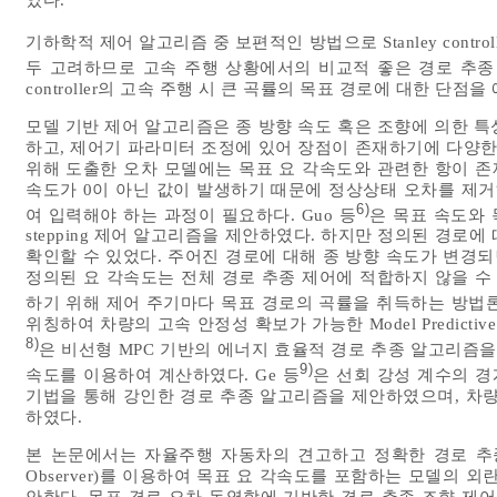
기하학적 제어 알고리즘 중 보편적인 방법으로 Stanley controll
두 고려하므로 고속 주행 상황에서의 비교적 좋은 경로 추종 제어
controller의 고속 주행 시 큰 곡률의 목표 경로에 대한 
모델 기반 제어 알고리즘은 종 방향 속도 혹은 조향에 의한 
하고, 제어기 파라미터 조정에 있어 장점이 존재하기에 다양한
위해 도출한 오차 모델에는 목표 요 각속도와 관련한 항이 존
속도가 0이 아닌 값이 발생하기 때문에 정상상태 오차를 제거하기
6)
여 입력해야 하는 과정이 필요하다. Guo 등
은 목표 속도와 
stepping 제어 알고리즘을 제안하였다. 하지만 정의된 경로
확인할 수 있었다. 주어진 경로에 대해 종 방향 속도가 변경되
정의된 요 각속도는 전체 경로 추종 제어에 적합하지 않을 수
하기 위해 제어 주기마다 목표 경로의 곡률을 취득하는 방법론을
위칭하여 차량의 고속 안정성 확보가 가능한 Model Predictive 
8)
은 비선형 MPC 기반의 에너지 효율적 경로 추종 알고리즘을
9)
속도를 이용하여 계산하였다. Ge 등
은 선회 강성 계수의 경계가 적
기법을 통해 강인한 경로 추종 알고리즘을 제안하였으며, 차량
하였다.
본 논문에서는 자율주행 자동차의 견고하고 정확한 경로 추종을 위
Observer)를 이용하여 목표 요 각속도를 포함하는 모델의 