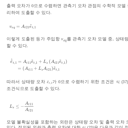
출력 오차가 0으로 수렴하면 관측기 오차 관점의 수학적 모델 
리하여 도출할 수 있다.
˜
=
v
e
q
=
A
t
21
e
~
t
,
1
v
A
e
21
,
1
e
q
t
t
이렇게 도출된 등가 주입항
v
를 관측기 오차 모델 중, 상태
eq
할 수 있다.
˙
˜
˜
˜
=
+
(
)
e
A
e
L
A
e
,
1
11
,
1
21
,
1
t
t
t
s
t
t
e
~
˙
t
,
1
=
A
t
11
e
~
t
,
1
+
L
s
A
t
21
e
~
t
,
1
=
A
t
11
+
L
s
A
t
21
e
~
t
,
1
˜
=
(
+
)
A
L
A
e
11
21
,
1
t
s
t
t
따라서 상태량 오차
가 0으로 수렴하기 위한 조건은
˜
식 (37
e
~
t
,
1
e
,
1
t
조건식으로 도출할 수 있다.
A
11
t
≤
−
L
s
≤
-
A
t
11
A
t
21
L
s
A
21
t
모델 불확실성을 포함하는 외란은 상태량 오차 및 출력 오차 
있다. 정의된 외란과 출력 오차에 대한
은 다음과 같이 정
식 (23)