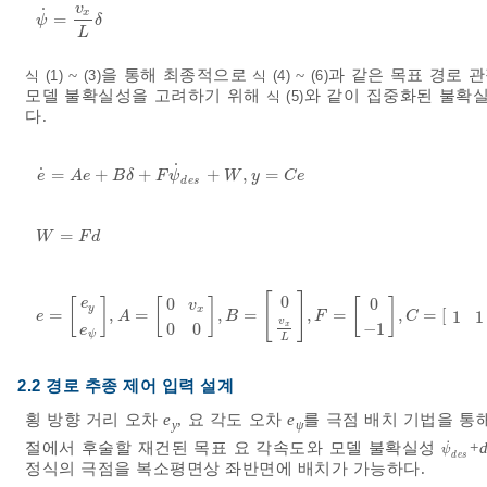
v
˙
x
=
ψ
˙
=
v
x
L
δ
ψ
δ
L
~
을 통해 최종적으로
~
과 같은 목표 경로 
식 (1)
(3)
식 (4)
(6)
모델 불확실성을 고려하기 위해
와 같이 집중화된 불확
식 (5)
다.
˙
˙
=
+
+
+
,
=
e
˙
=
A
e
+
B
δ
+
F
ψ
˙
d
e
s
+
W
,
y
=
C
e
e
A
e
B
δ
F
ψ
W
y
C
e
d
e
s
=
W
=
F
d
W
F
d
[
]
0
0
0
e
[
]
[
]
[
]
v
y
x
=
,
=
,
=
,
=
,
=
[
e
=
e
y
e
ψ
,
A
=
0
v
x
0
0
,
B
=
0
v
x
L
,
F
=
0
-
1
,
C
=
1
1
1
1
e
A
B
F
C
v
x
0
0
−
1
e
ψ
L
2.2 경로 추종 제어 입력 설계
횡 방향 거리 오차
e
, 요 각도 오차
e
를 극점 배치 기법을 통
y
ψ
˙
절에서 후술할 재건된 목표 요 각속도와 모델 불확실성
+
ψ
˙
d
e
s
ψ
d
e
s
정식의 극점을 복소평면상 좌반면에 배치가 가능하다.