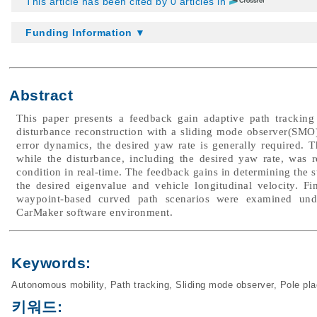
This article has been cited by 0 articles in
Funding Information ▼
Abstract
This paper presents a feedback gain adaptive path trackin
disturbance reconstruction with a sliding mode observer(SMO).
error dynamics, the desired yaw rate is generally required.
while the disturbance, including the desired yaw rate, was 
condition in real-time. The feedback gains in determining the 
the desired eigenvalue and vehicle longitudinal velocity. Fi
waypoint-based curved path scenarios were examined unde
CarMaker software environment.
Keywords:
Autonomous mobility
,
Path tracking
,
Sliding mode observer
,
Pole pl
키워드: