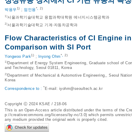
정상유동 장치에서 CI 기관 유동의 특성(1
,
1)
*
2)
박용우
;
엄인용
1)
서울과학기술대학교 융합과학대학원 에너지시스템공학과
2)
서울과학기술대학교 기계⋅자동차공학과
Flow Characteristics of CI Engine i
Comparison with SI Port
,
1)
*
2)
Yongwoo Park
;
Inyong Ohm
1)
Department of Energy System Engineering, Graduate school of Con
and Technology, Seoul 01811, Korea
2)
Department of Mechanical & Automotive Engineering,, Seoul Nation
Korea
*
Correspondence to :
E-mail:
iyohm@seoultech.ac.kr
Copyright Ⓒ 2024 KSAE / 218-06
This is an Open-Access article distributed under the terms of the 
p://creativecommons.org/licenses/by-nc/3.0
) which permits unrestric
any medium provided the original work is properly cited.