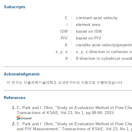
Subscripts
C
:
constant axial velocity
i
:
element area
ISM
:
based on ISM
PIV
:
based on PIV
A
:
variable axial velocity(proporti
x
,
y
,
z
:
x
,
y
,
z
direction in cartesian c
θ
:
θ
direction in cylindrical coord
Acknowledgments
이 연구는 서울과학기술대학교 교내연구비의 지원으로 수행되었습니다.
References
1.
C. Park and I. Ohm, “Study on Evaluation Method of Flow Char
Transactions of KSAE, Vol.23, No.1, pp.88-96, 2015.
2.
C. Park and I. Ohm, “Study on Evaluation Method of Flow Cha
and PIV Measurement,” Transactions of KSAE, Vol.23, No.1, 