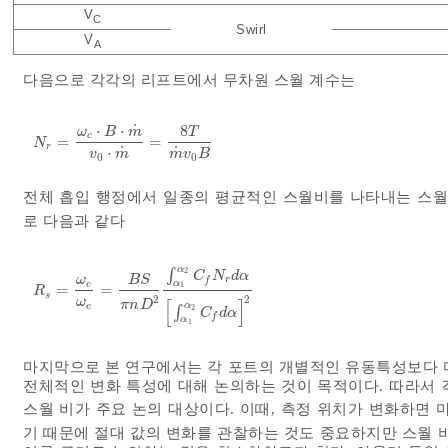
V
C
Swirl
V
A
다음으로 각각의 리프트에서 무차원 스월 계수는
˙
⋅
⋅
8
ω
B
m
T
c
=
=
N
r
=
ω
c
⋅
B
⋅
m
˙
v
0
⋅
m
˙
=
8
T
m
˙
v
0
B
N
r
˙
˙
⋅
v
m
m
v
B
0
0
전체 흡입 행정에서 일종의 평균적인 스월비를 나타내는 스
로 다음과 같다
α
∫
2
C
N
d
α
ω
B
S
r
f
α
c
1
=
=
R
s
=
ω
c
ω
e
=
B
S
π
n
D
2
∫
α
1
α
2
C
f
N
r
d
α
∫
α
1
α
2
C
f
d
α
2
R
s
2
2
[
]
ω
π
n
D
α
e
∫
2
C
d
α
f
α
1
마지막으로 본 연구에서는 각 포트의 개별적인 유동특성보다 
전체적인 변화 특성에 대해 논의하는 것이 목적이다. 따라서 
스월 비가 주요 논의 대상이다. 이때, 측정 위치가 변화하면 
기 때문에 절대 값의 변화를 관찰하는 것도 중요하지만 스월 