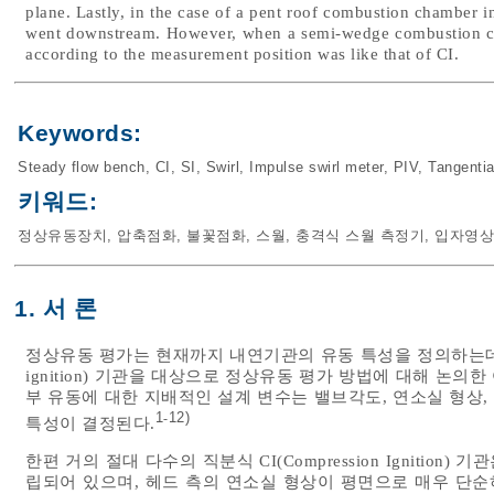
plane. Lastly, in the case of a pent roof combustion chamber in S
went downstream. However, when a semi-wedge combustion cha
according to the measurement position was like that of CI.
Keywords:
Steady flow bench
,
CI
,
SI
,
Swirl
,
Impulse swirl meter
,
PIV
,
Tangentia
키워드:
정상유동장치
,
압축점화
,
불꽃점화
,
스월
,
충격식 스월 측정기
,
입자영상
1. 서 론
정상유동 평가는 현재까지 내연기관의 유동 특성을 정의하는데 가
ignition) 기관을 대상으로 정상유동 평가 방법에 대해 논의
부 유동에 대한 지배적인 설계 변수는 밸브각도, 연소실 형상,
1
12)
-
특성이 결정된다.
한편 거의 절대 다수의 직분식 CI(Compression Ignition
립되어 있으며, 헤드 측의 연소실 형상이 평면으로 매우 단순