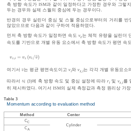
축 방향 속도가 ISM과 같이 일정하다고 가정한 경우와 그렇
두는 경우와 실제 스월의 중심에 두는 경우이다.
반경의 경우 실린더 중심 및 스월 중심으로부터의 거리를 반영
않았으므로 다음과 같이 구하여 적용하였다.
먼저 축 방향 속도가 일정하면 속도
v
는 체적 유량을 실린더 
z
속도를 기반으로 개별 유동 요소에서 축 방향 속도가 평면 속
¯
¯
¯
=
(
/
)
v
z
,
i
=
v
z
v
i
/
v
¯
v
v
v
v
,
z
i
z
i
여기서
는 평균 평면속도이고
v
와
v
는 각각 개별 유동요소
¯
¯
¯
v
¯
v
i
z
,
i
따라서
에 축 방향 속도 및 중심 설정에 따라
r
및
v
를 
식 (3)
i
z
,
i
히 제시하였다. 여기서 ISM의 실제 측정값과 측정 원리상 가장
Table 3
Momentum according to evaluation method
Method
Center
C
C
Cylinder
C
A