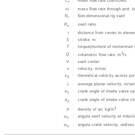
C
:
mean flow rate coefficient
f
˙
:
mass flow rate through port, k
m
m
˙
N
:
Non-dimensional rig swirl
r
R
:
swirl ratio
s
r
:
distance from center to eleme
S
:
stroke, m
T
:
torque(moment of momentum f
3
Q
:
volumetric flow rate, m
/s
V
:
swirl center
v
:
velocity, m/sec
v
:
theoretical velocity across po
0
average planar velocity, m/se
:
¯
¯
¯
v
v
¯
α
:
crank angle of intake valve op
1
α
:
crank angle of intake valve cl
2
3
ρ
:
density of air, kg/m
ω
:
angula swirl velocity at induct
c
ω
:
angula crank velocity, rad/sec
e