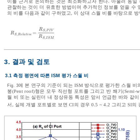
이를 근거로 논의하는 것은 최소화하고자 한다. 아울러 동일 위
관찰하는 것이 더 유효한 방법이며 추가적인 정보를 얻을 수 있다
의 비를 다음과 같이 구하였고, 이 상대 스월 비를 바탕으로 
R
,
S
P
I
V
=
R
S
,
R
e
l
a
t
i
v
e
=
R
S
,
P
I
V
R
S
,
I
S
M
R
,
S
R
e
l
a
t
i
v
e
R
,
S
I
S
M
3. 결과 및 검토
3.1 측정 평면에 따른 ISM 평가 스월 비
에 본 연구의 기준이 되는 ISM 방식으로 평가한 스월 비
Fig. 3
붕(Pent roof)형은 모두 직선형 포트를 그리고 반 쐐기(Sem
월 비 또는 실린더 내 정상유동 특성은 앞서 언급한 바와 같이
서, 실제 개별 포트별로 보면 CI의 경우 0.5 ~ 4.2 그리고 SI의