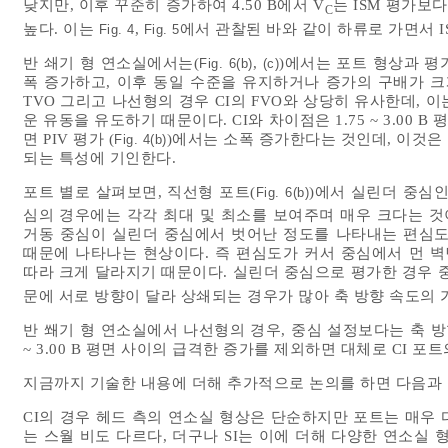
낮지만, 이후 꾸준히 증가하여 4.50 B에서 V
는 ISM 평가보다
C
높다. 이는
,
에서 관찰된 바와 같이 하류로 가면서 I
Fig. 4
Fig. 5
반 쇄기 형 연소실에서는(
,
)에서는 포트 형상과 평가 
Fig. 6(b)
(c)
폭 증가하고, 이후 동일 수준을 유지하거나 증가의 구배가 크
TVO 그리고 나선형의 경우 CI의 FVO와 상당히 유사한데, 이
운 유동을 유도하기 때문이다. CI와 차이점은 1.75 ~ 3.00 B 
면 PIV 평가 (
)에서는 소폭 증가한다는 것인데, 이것은
Fig. 4(b)
되는 특성에 기인한다.
포트 별로 살펴보면, 직선형 포트(
)에서 실린더 중심인
Fig. 6(b)
심의 경우에는 각각 최대 및 최소를 보여주며 매우 크다는 것
거동 중심이 실린더 중심에서 벗어난 정도를 나타내는 편심도(Ec
때문에 나타나는 현상이다. 즉 편심도가 커서 중심에서 먼 벽
따라 크게 달라지기 때문이다. 실린더 중심으로 평가한 경우 
문에 서로 방향이 달라 상쇄되는 경우가 많아 축 방향 속도의 
반 쐐기 형 연소실에서 나선형의 경우, 중심 설정보다는 축 방향
~ 3.00 B 평면 사이의 급격한 증가를 제외하면 대체로 CI 포
지금까지 기술한 내용에 더해 추가적으로 논의를 하면 다음과 
CI의 경우 헤드 측의 연소실 형상은 단순하지만 포트는 매우
는 스월 비도 다르다, 더구나 SI는 이에 더해 다양한 연소실