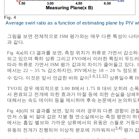
Fig. 4
Average swirl ratio as a function of estimating plane by PIV w
그림을 보면 전체적으로 ISM 평가와는 매우 다른 특성이 나타
과 같다.
의 CI 결과를 보면, 측정 위치가 하류로 가면서 감소하
Fig. 4(a)
되고 있으며 특히 상류 그리고 FVO에서 이러한 특징이 두드러진
따라 하류로 가면서 ISM 평가 값과의 차이가 줄어들고 있다. 1.7
에서는 22 ~ 35 % 감소하지만, PIV에서는 18 ~ 20 % 
1
6
11
12)
-
,
,
수 있다. 이것은 앞서 언급한 바와 같이
상류일수록 I
TVO의 경우 예외적으로 3.00 B에서 1.75 B 대비 오히려 소
서 완료되고 전개에 의한 효과가 마찰 등에 의한 손실을 상쇄
대해서는 속도 데이터 등을 제시하며 후속 논문에서 논의하도
의 SI 결과를 보면, 앞의 여러 경우와 다른 경향이 
Fig. 4(b)
먼저 스월 비 절대 값은 지붕 형 연소실에서는 측정 평면이 
에서는 흡입 밸브와 가까운 상류에서의 유동은 스월로 거동이
3
4)
,
유동의 전개가 진행되어 이상적 분포에 가까워져서
평가 값