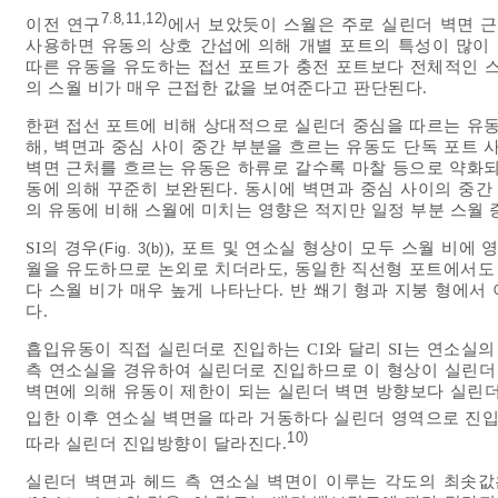
7
8
11
12)
.
,
,
이전 연구
에서 보았듯이 스월은 주로 실린더 벽면 근
사용하면 유동의 상호 간섭에 의해 개별 포트의 특성이 많이 
따른 유동을 유도하는 접선 포트가 충전 포트보다 전체적인 스
의 스월 비가 매우 근접한 값을 보여준다고 판단된다.
한편 접선 포트에 비해 상대적으로 실린더 중심을 따르는 유동
해, 벽면과 중심 사이 중간 부분을 흐르는 유동도 단독 포트 
벽면 근처를 흐르는 유동은 하류로 갈수록 마찰 등으로 약화되
동에 의해 꾸준히 보완된다. 동시에 벽면과 중심 사이의 중간
의 유동에 비해 스월에 미치는 영향은 적지만 일정 부분 스월
SI의 경우(
), 포트 및 연소실 형상이 모두 스월 비에
Fig. 3(b)
월을 유도하므로 논외로 치더라도, 동일한 직선형 포트에서도 
다 스월 비가 매우 높게 나타난다. 반 쐐기 형과 지붕 형에서
다.
흡입유동이 직접 실린더로 진입하는 CI와 달리 SI는 연소실의
측 연소실을 경유하여 실린더로 진입하므로 이 형상이 실린더 
벽면에 의해 유동이 제한이 되는 실린더 벽면 방향보다 실린더
입한 이후 연소실 벽면을 따라 거동하다 실린더 영역으로 진입
10)
따라 실린더 진입방향이 달라진다.
실린더 벽면과 헤드 측 연소실 벽면이 이루는 각도의 최솟값은 