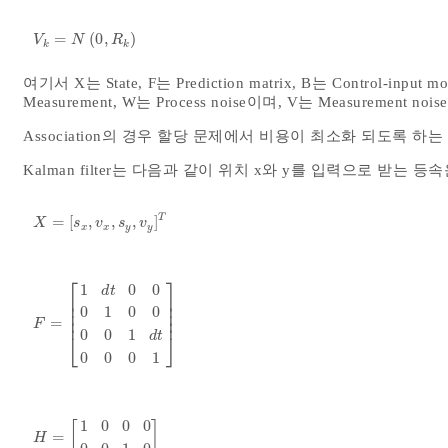
=
(
0
,
)
V
k
=
N
0
,
R
k
V
N
R
k
k
여기서 X는 State, F는 Prediction matrix, B는 Control-input mo
Measurement, W는 Process noise이며, V는 Measurement noi
Association의 경우 할당 문제에서 비용이 최소화 되도록 하
Kalman filter는 다음과 같이 위치 x와 y를 입력으로 받는
T
=
[
,
,
,
]
X
=
s
x
,
v
x
,
s
y
,
v
y
T
X
s
v
s
v
x
x
y
y
⎡
⎤
1
0
0
d
t
⎢
⎥
⎢
⎥
0
1
0
0
⎢
⎥
⎢
⎥
=
F
=
1
d
t
0
0
0
1
0
0
0
0
1
d
t
0
0
0
1
F
0
0
1
⎣
⎦
d
t
0
0
0
1
1
0
0
0
[
]
=
H
=
1
0
0
0
0
0
1
0
H