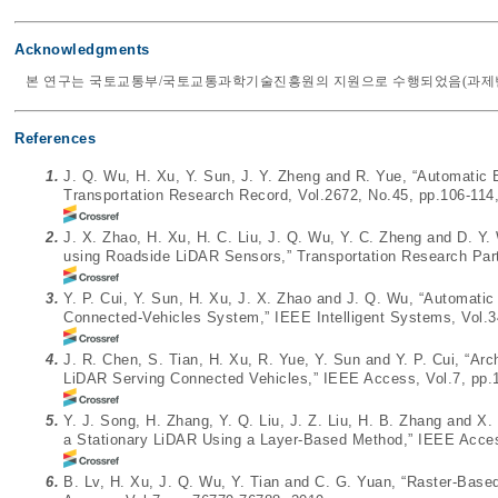
Acknowledgments
본 연구는 국토교통부/국토교통과학기술진흥원의 지원으로 수행되었음(과제번호 RS-
References
1.
J. Q. Wu, H. Xu, Y. Sun, J. Y. Zheng and R. Yue, “Automatic 
Transportation Research Record, Vol.2672, No.45, pp.106-114
2.
J. X. Zhao, H. Xu, H. C. Liu, J. Q. Wu, Y. C. Zheng and D. Y.
using Roadside LiDAR Sensors,” Transportation Research Part
3.
Y. P. Cui, Y. Sun, H. Xu, J. X. Zhao and J. Q. Wu, “Automatic
Connected-Vehicles System,” IEEE Intelligent Systems, Vol.3
4.
J. R. Chen, S. Tian, H. Xu, R. Yue, Y. Sun and Y. P. Cui, “Arc
LiDAR Serving Connected Vehicles,” IEEE Access, Vol.7, pp.
5.
Y. J. Song, H. Zhang, Y. Q. Liu, J. Z. Liu, H. B. Zhang and X
a Stationary LiDAR Using a Layer-Based Method,” IEEE Acces
6.
B. Lv, H. Xu, J. Q. Wu, Y. Tian and C. G. Yuan, “Raster-Base