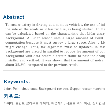
Abstract
To ensure safety in driving autonomous vehicles, the use of inf
the side of the roads or infrastructure, is being studied. In th
can be calculated based on the characteristic that Lidar alwa
background. A Lidar sensor uses a large amount of Point 
computation because it must survey a large space. Also, a Li
might change. Thus, the algorithm must be updated. In this
background are placed in parallel to reduce the amount of co
background with data before a certain frame to note the chang
installed and verified. It was shown that the amount of noi
about 35.3%, compared to the previous result.
Keywords:
Lidar
,
Point cloud data
,
Background remove
,
Support vector machine
키워드:
라이다
,
포인트 클라우드 데이터
,
배경제거
,
서포트 백터 머신
,
실시간성