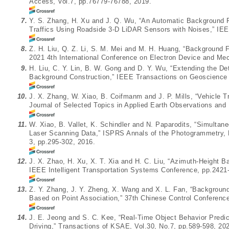
Access, Vol.7, pp.76779-76788, 2019.
7.
Y. S. Zhang, H. Xu and J. Q. Wu, “An Automatic Background F
Traffics Using Roadside 3-D LiDAR Sensors with Noises,” IEE
8.
Z. H. Liu, Q. Z. Li, S. M. Mei and M. H. Huang, “Background F
2021 4th International Conference on Electron Device and Me
9.
H. Liu, C. Y. Lin, B. W. Gong and D. Y. Wu, “Extending the D
Background Construction,” IEEE Transactions on Geoscience
10.
J. X. Zhang, W. Xiao, B. Coifmanm and J. P. Mills, “Vehicle 
Journal of Selected Topics in Applied Earth Observations and
11.
W. Xiao, B. Vallet, K. Schindler and N. Paparodits, “Simulta
Laser Scanning Data,” ISPRS Annals of the Photogrammetry, R
3, pp.295-302, 2016.
12.
J. X. Zhao, H. Xu, X. T. Xia and H. C. Liu, “Azimuth-Height 
IEEE Intelligent Transportation Systems Conference, pp.2421
13.
Z. Y. Zhang, J. Y. Zheng, X. Wang and X. L. Fan, “Background 
Based on Point Association,” 37th Chinese Control Conferenc
14.
J. E. Jeong and S. C. Kee, “Real-Time Object Behavior Pred
Driving,” Transactions of KSAE, Vol.30, No.7, pp.589-598, 20