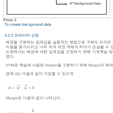
Photo 3
To create background data
3.2.2 파라미터 선정
배경을 구분하는 임계값을 실험적인 방법으로 구해도 되지만 
비용을 증가시키고 너무 작게 되면 객체의 PCD가 손실될 수 
논문에서는 배경에 대한 임계값을 선정하기 위해 기계학습 방법 중 하나
였다.
SVM은 학습에 사용된 Sample을 구분하기 위해 Margin이
경계 d는 다음과 같이 가정할 수 있으며
→
→
=
⋅
+
d
=
w
→
⋅
u
→
+
b
d
w
u
b
Margin은 다음과 같이 나타난다.
2