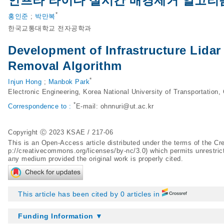
인프라 라이다 실시간 배경제거 알고리
*
홍인준
;
박만복
한국교통대학교 전자공학과
Development of Infrastructure Lida
Removal Algorithm
*
Injun Hong
;
Manbok Park
Electronic Engineering, Korea National University of Transportation
*
Correspondence to :
E-mail:
ohnnuri@ut.ac.kr
Copyright Ⓒ 2023 KSAE / 217-06
This is an Open-Access article distributed under the terms of the 
p://creativecommons.org/licenses/by-nc/3.0
) which permits unrestric
any medium provided the original work is properly cited.
This article has been cited by 0 articles in
Funding Information ▼