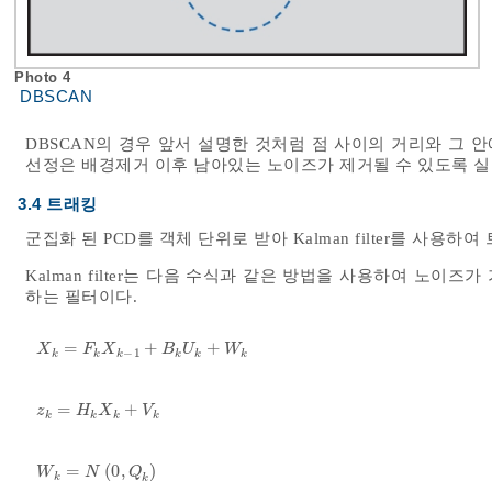
Photo 4
DBSCAN
DBSCAN의 경우 앞서 설명한 것처럼 점 사이의 거리와 그
선정은 배경제거 이후 남아있는 노이즈가 제거될 수 있도록 
3.4 트래킹
군집화 된 PCD를 객체 단위로 받아 Kalman filter를 사용하
Kalman filter는 다음 수식과 같은 방법을 사용하여 노
하는 필터이다.
=
+
+
X
k
=
F
k
X
k
-
1
+
B
k
U
k
+
W
k
X
F
X
B
U
W
−
1
k
k
k
k
k
k
=
+
z
k
=
H
k
X
k
+
V
k
z
H
X
V
k
k
k
k
=
(
0
,
)
W
k
=
N
0
,
Q
k
W
N
Q
k
k