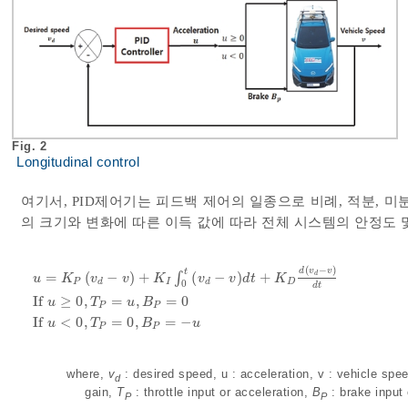
Fig. 2
Longitudinal control
여기서, PID제어기는 피드백 제어의 일종으로 비례, 적분, 
의 크기와 변화에 따른 이득 값에 따라 전체 시스템의 안정도 
(
−
)
d
v
v
t
=
(
−
)
+
∫
(
−
)
+
d
u
K
v
v
K
v
v
d
t
K
P
d
I
d
D
0
d
t
u
=
K
P
v
d
-
v
+
K
I
∫
0
t
v
d
-
v
d
t
+
K
D
d
v
d
-
v
d
t
If
u
≥
0
,
T
P
=
u
,
B
P
=
0
If
u
If
≥
0
,
=
,
=
0
u
T
u
B
P
P
If
<
0
,
=
0
,
=
−
u
T
B
u
P
P
where,
v
: desired speed, u : acceleration, v : vehicle spe
d
gain,
T
: throttle input or acceleration,
B
: brake input 
P
P