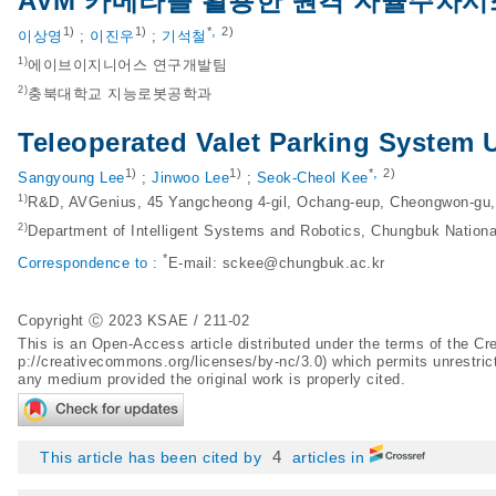
AVM 카메라를 활용한 원격 자율주차
,
1)
1)
*
2)
이상영
;
이진우
;
기석철
1)
에이브이지니어스 연구개발팀
2)
충북대학교 지능로봇공학과
Teleoperated Valet Parking System
,
1)
1)
*
2)
Sangyoung Lee
;
Jinwoo Lee
;
Seok-Cheol Kee
1)
R&D, AVGenius, 45 Yangcheong 4-gil, Ochang-eup, Cheongwon-gu,
2)
Department of Intelligent Systems and Robotics, Chungbuk Nationa
*
Correspondence to :
E-mail:
sckee@chungbuk.ac.kr
Copyright Ⓒ 2023 KSAE / 211-02
This is an Open-Access article distributed under the terms of the 
p://creativecommons.org/licenses/by-nc/3.0
) which permits unrestric
any medium provided the original work is properly cited.
4
This article has been cited by
articles in