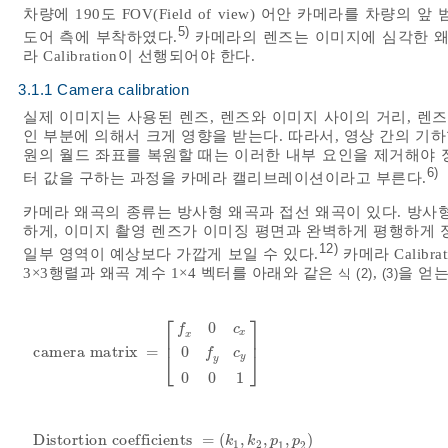
차량에 190도 FOV(Field of view) 어안 카메라를 차량의
5)
도어 측에 부착하였다.
카메라의 렌즈는 이미지에 심각한 왜
라 Calibration이 선행되어야 한다.
3.1.1 Camera calibration
실제 이미지는 사용된 렌즈, 렌즈와 이미지 사이의 거리, 렌
인 부분에 의해서 크게 영향을 받는다. 따라서, 영상 간의 기
원의 월드 좌표를 복원할 때는 이러한 내부 요인을 제거해야 
6)
터 값을 구하는 과정을 카메라 캘리브레이션이라고 부른다.
카메라 왜곡의 종류는 방사형 왜곡과 접선 왜곡이 있다. 방사
하게, 이미지 촬영 렌즈가 이미징 평면과 완벽하게 평행하게 
12)
일부 영역이 예상보다 가깝게 보일 수 있다.
카메라 Calib
3×3행렬과 왜곡 계수 1×4 벡터를 아래와 같은
,
을 얻는
식 (2)
(3)
⎡
⎤
0
f
c
x
x
⎢
⎥
0
camera matrix
=
camera matrix
=
f
x
0
c
x
0
f
y
c
y
0
0
1
f
c
⎣
⎦
y
y
0
0
1
Distortion coefficients
=
(
,
,
,
)
Distortion coefficients
=
k
1
,
k
2
,
p
1
,
p
2
k
k
p
p
1
2
1
2