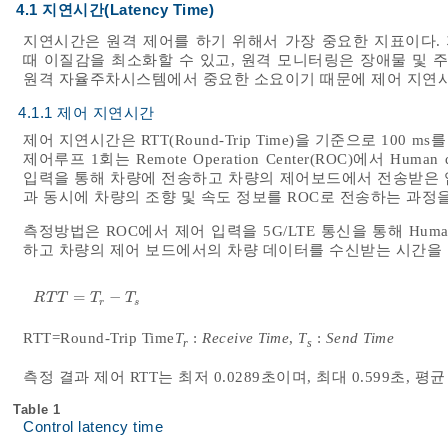
4.1 지연시간(Latency Time)
지연시간은 원격 제어를 하기 위해서 가장 중요한 지표이다.
때 이질감을 최소화할 수 있고, 원격 모니터링은 장애물 및 
원격 자율주차시스템에서 중요한 소요이기 때문에 제어 지연
4.1.1 제어 지연시간
제어 지연시간은 RTT(Round-Trip Time)을 기준으로 100
제어루프 1회는 Remote Operation Center(ROC)에서 Human dr
입력을 통해 차량에 전송하고 차량의 제어보드에서 전송받은 
과 동시에 차량의 조향 및 속도 정보를 ROC로 전송하는 과정을
측정방법은 ROC에서 제어 입력을 5G/LTE 통신을 통해 Human
하고 차량의 제어 보드에서의 차량 데이터를 수신받는 시간을 
=
−
R
T
T
=
T
r
-
T
s
R
T
T
T
T
r
s
RTT=Round-Trip Time
T
:
Receive Time
,
T
:
Send Time
r
s
측정 결과 제어 RTT는 최저 0.0289초이며, 최대 0.599초, 평
Table 1
Control latency time