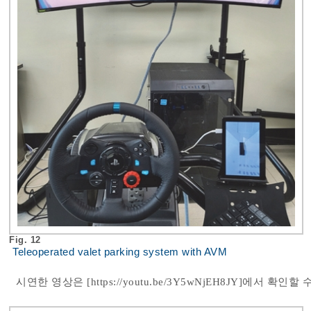
Fig. 12
Teleoperated valet parking system with AVM
시연한 영상은 [
https://youtu.be/3Y5wNjEH8JY
]에서 확인할 수