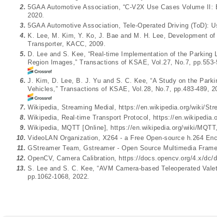
2.
5GAA Automotive Association, “C-V2X Use Cases Volume II: 
2020.
3.
5GAA Automotive Association, Tele-Operated Driving (ToD): 
4.
K. Lee, M. Kim, Y. Ko, J. Bae and M. H. Lee, Development 
Transporter, KACC, 2009.
5.
D. Lee and S. Kee, “Real-time Implementation of the Parking 
Region Images,” Transactions of KSAE, Vol.27, No.7, pp.553-
6.
J. Kim, D. Lee, B. J. Yu and S. C. Kee, “A Study on the Parki
Vehicles,” Transactions of KSAE, Vol.28, No.7, pp.483-489, 2
7.
Wikipedia, Streaming Medial,
https://en.wikipedia.org/wiki/S
8.
Wikipedia, Real-time Transport Protocol,
https://en.wikipedia.
9.
Wikipedia, MQTT [Online],
https://en.wikipedia.org/wiki/MQTT
10.
VideoLAN Organization, X264 - a Free Open-source h.264 En
11.
GStreamer Team, Gstreamer - Open Source Multimedia Fram
12.
OpenCV, Camera Calibration,
https://docs.opencv.org/4.x/dc/d
13.
S. Lee and S. C. Kee, “AVM Camera-based Teleoperated Vale
pp.1062-1068, 2022.