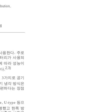
ibution
,
템
사용한다. 주로
배터리가 사용되
에 따라 성능이
2
3)
,
다.
 3가지로 공기
기 냉각 방식은
 편하다는 장점
e, U-type 등으
진행했고 한쪽 방