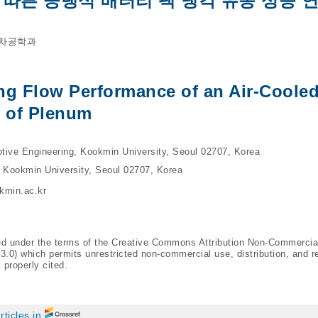
에 따른 공랭식 배터리 팩 냉각 유동 성능 
동차공학과
ng Flow Performance of an Air-Cooled
 of Plenum
tive Engineering, Kookmin University, Seoul 02707, Korea
 Kookmin University, Seoul 02707, Korea
kmin.ac.kr
ted under the terms of the Creative Commons Attribution Non-Commercia
/3.0
) which permits unrestricted non-commercial use, distribution, and r
 properly cited.
rticles in