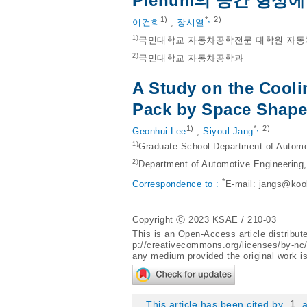
Plenum의 공간 형상
,
1)
*
2)
이건희
;
장시열
1)
국민대학교 자동차공학전문 대학원 자
2)
국민대학교 자동차공학과
A Study on the Cooli
Pack by Space Shape
,
1)
*
2)
Geonhui Lee
;
Siyoul Jang
1)
Graduate School Department of Automo
2)
Department of Automotive Engineering,
*
Correspondence to :
E-mail:
jangs@koo
Copyright Ⓒ 2023 KSAE / 210-03
This is an Open-Access article distribu
p://creativecommons.org/licenses/by-nc
any medium provided the original work is
1
This article has been cited by
a