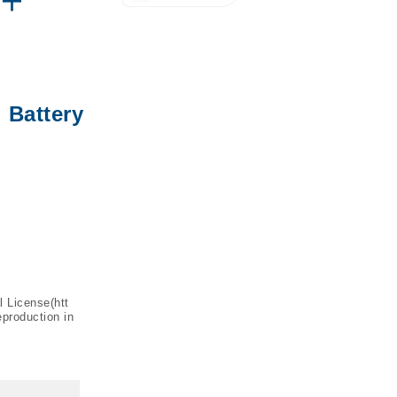
연구
 Battery
l License(
htt
eproduction in