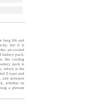
re long life and
ity, but it is
the air-cooled
d battery pack,
e, the cooling
attery pack is
, which is the
lled Z-type and
, and pressure
k, whether its
igning a plenum