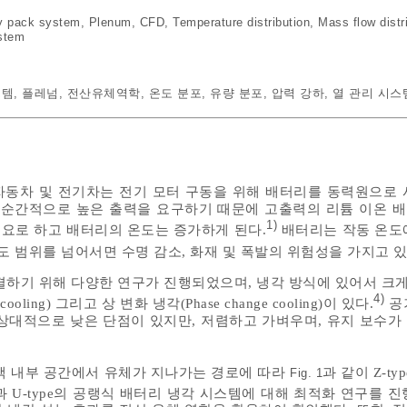
ry pack system
,
Plenum
,
CFD
,
Temperature distribution
,
Mass flow distr
stem
스템
,
플레넘
,
전산유체역학
,
온도 분포
,
유량 분포
,
압력 강하
,
열 관리 시스
동차 및 전기차는 전기 모터 구동을 위해 배터리를 동력원으로 
 순간적으로 높은 출력을 요구하기 때문에 고출력의 리튬 이온 
1)
필요로 하고 배터리의 온도는 증가하게 된다.
배터리는 작동 온도
도 범위를 넘어서면 수명 감소, 화재 및 폭발의 위험성을 가지고 있
결하기 위해 다양한 연구가 진행되었으며, 냉각 방식에 있어서 크게
4)
d cooling) 그리고 상 변화 냉각(Phase change cooling)이 있다.
공
상대적으로 낮은 단점이 있지만, 저렴하고 가벼우며, 유지 보수가
팩 내부 공간에서 유체가 지나가는 경로에 따라
과 같이 Z-typ
Fig. 1
pe과 U-type의 공랭식 배터리 냉각 시스템에 대해 최적화 연구를 