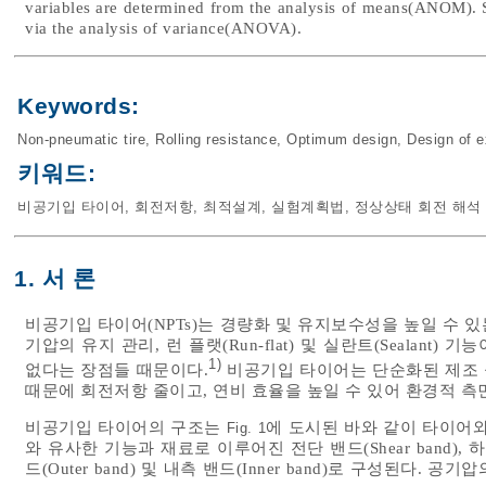
variables are determined from the analysis of means(ANOM). Se
via the analysis of variance(ANOVA).
Keywords:
Non-pneumatic tire
,
Rolling resistance
,
Optimum design
,
Design of 
키워드:
비공기입 타이어
,
회전저항
,
최적설계
,
실험계획법
,
정상상태 회전 해석
1. 서 론
비공기입 타이어(NPTs)는 경량화 및 유지보수성을 높일 수 있
기압의 유지 관리, 런 플랫(Run-flat) 및 실란트(Sealant
1)
없다는 장점들 때문이다.
비공기입 타이어는 단순화된 제조 
때문에 회전저항 줄이고, 연비 효율을 높일 수 있어 환경적 측
비공기입 타이어의 구조는
에 도시된 바와 같이 타이어
Fig. 1
와 유사한 기능과 재료로 이루어진 전단 밴드(Shear band), 
드(Outer band) 및 내측 밴드(Inner band)로 구성된다