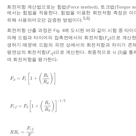
회전저항 계산법으로는 힘법(Force method), 토크법(Torque me
에서는 힘법을 적용한다. 힘법을 이용한 회전저항 측정은 이
5
6)
,
위해 사용되어오던 검증된 방법이다.
회전저항 산출 과정은
에 도시된 바와 같이 시험 중 타
Fig. 4
의해 드럼과 타이어의 접촉면에서의 회전저항(
F
)으로 계산
d
생하기 때문에 드럼의 곡면 상에서의 회전저항과 차이가 존재
평면상의 회전저항(
F
)으로 계산한다. 최종적으로
을 통
식 (3)
r
f
여 회전저항을 평가한다.
[
(
)
]
R
t
=
1
+
F
d
=
F
t
1
+
R
t
R
d
F
F
d
t
R
d
−
1
/
2
[
(
)
]
R
t
=
1
+
F
r
f
=
F
d
1
+
R
t
R
d
-
1
/
2
F
F
d
r
f
R
d
F
r
f
=
R
R
c
=
F
r
f
F
z
R
R
c
F