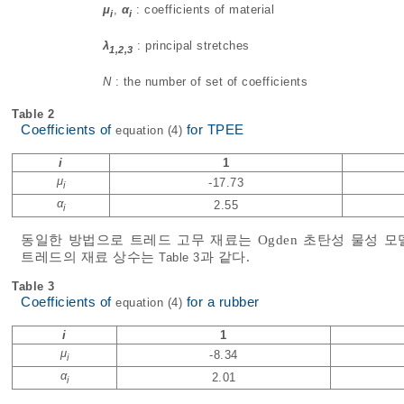
μ
,
α
: coefficients of material
i
i
λ
: principal stretches
1,2,3
N
: the number of set of coefficients
Table 2
Coefficients of
for TPEE
equation (4)
i
1
μ
-17.73
i
α
2.55
i
동일한 방법으로 트레드 고무 재료는 Ogden 초탄성 물성 
트레드의 재료 상수는
과 같다.
Table 3
Table 3
Coefficients of
for a rubber
equation (4)
i
1
μ
-8.34
i
α
2.01
i