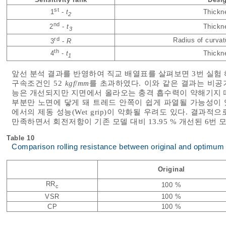
st
Thickn
1
-
t
2
nd
Thickn
2
-
t
3
rd
Radius of curvat
3
-
R
th
Thickn
4
-
t
1
앞선 분석 결과를 반영하여 직교 배열표를 살펴보면 3번 실험
구속조건인 52
kgf
/
mm
를 초과하였다. 이와 같은 결과는 비
능은 개선되지만 지면에서 올라오는 충격 흡수력이 약해기지 
부분만 노면에 닿게 돼 트레드 안쪽이 쉽게 파열될 가능성이 
에서의 제동 성능(Wet grip)이 악화될 우려도 있다. 결과
만족하면서 회전저항이 기존 모델 대비 13.95 % 개선된 6번
Table 10
Comparison rolling resistance between original and optimum
Original
RR
100 %
c
VSR
100 %
CP
100 %