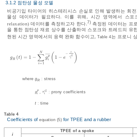
3.1.2 점탄성 물성 모델
비공기입 타이어의 히스테리시스 손실로 인해 발생하는 회전
물성 데이터가 필요하다. 이를 위해, 시간 영역에서 스포크 재
7)
relaxation) 데이터를 측정하고자 한다.
측정된 데이터는 프로니 급수
을 통한 점탄성 재료 상수를 산출하여 스포크와 트레드의 유
현된 시간 영역에서의 응력 완화 함수이고,
는 프로니 
Table 4
N
t
−
(
)
∑
¯
¯
¯
¯
¯
p
G
(
)
=
1
−
1
−
g
R
t
=
1
-
∑
i
=
1
N
g
i
p
¯
1
-
e
-
t
τ
i
G
τ
g
t
g
e
i
R
i
=
1
i
where
g
: stress
R
,
: prony coefficients
G
P
g
i
P
τ
i
G
g
τ
i
i
t
: time
Table 4
Coefficients of
for TPEE and a rubber
equation (5)
TPEE of a spoke
i
g
τ