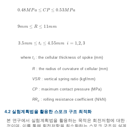
0.48
≤
≤
0.53
0.48
M
P
a
≤
C
P
≤
0.53
M
P
a
M
P
a
C
P
M
P
a
9
≤
≤
11
9
m
m
≤
R
≤
11
m
m
m
m
R
m
m
3.5
m
m
≤
t
i
≤
4.55
m
m
i
=
1,2
,
3
3.5
≤
≤
4.55
=
1,2
,
3
m
m
t
m
m
i
i
where
t
: the cellular thickness of spoke (mm)
i
R
: the radius of curvature of cellular (mm)
VSR
: vertical spring ratio (kgf/mm)
CP
: maximum contact pressure (MPa)
RR
: rolling resistance coefficient (N/kN)
c
4.2 실험계획법을 활용한 스포크 구조 최적화
본 연구에서 실험계획법을 활용하는 목적은 회전저항에 대한 
것이며, 이를 통해 회전저항을 최소화하는 스포크 구조의 설계