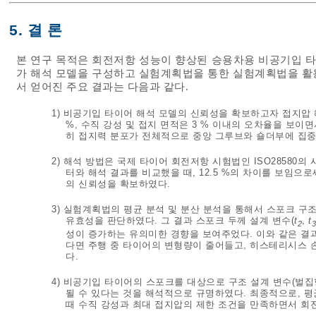
5. 결 론
본 연구 목적은 회전저항 성능이 향상된 승용차용 비공기입 타
가 해석 모델을 구성하고 실험계획법을 통한 실험계획법을 활
서 얻어진 주요 결과는 다음과 같다.
1) 비공기입 타이어 해석 모델의 신뢰성을 확보하고자 접지압 
%, 수직 강성 및 접지 면적은 3 % 이내의 오차율을 보
히 접지력 분포가 전체적으로 중앙 그루브와 숄더부에 집
2) 해석 방법은 국제 타이어 회전저항 시험법인 ISO28580
터와 해석 결과를 비교했을 때, 12.5 %의 차이를 보임
의 신뢰성을 확보하였다.
3) 실험계획법의 평균 분석 및 분산 분석을 통해서 스포크 구
유효성을 판단하였다. 그 결과 스포크 두께 설계 변수(
t
,
t
2
3
성이 증가하는 유의미한 경향을 보여주었다. 이와 같은 결
다면 주행 중 타이어의 변형량이 줄어들고, 히스테리시스 
다.
4) 비공기입 타이어의 스포크를 대상으로 구조 설계 변수(벌집
될 수 있다는 것을 해석적으로 규명하였다. 최종적으로, 
때 수직 강성과 최대 접지압의 제한 조건을 만족하면서 회전저