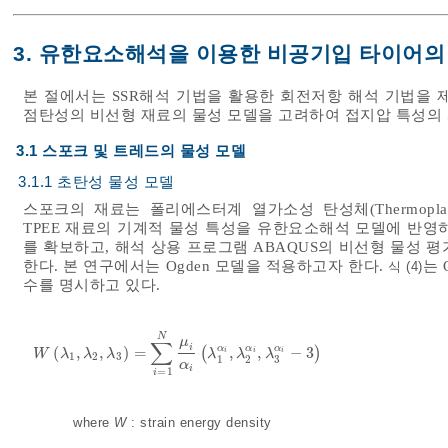
3. 유한요소해석을 이용한 비공기입 타이어의
본 절에서는 SSR해석 기법을 활용한 회전저항 해석 기법을 
점탄성의 비선형 재료의 물성 모델을 고려하여 접지압 특성의 
3.1 스포크 및 트레드의 물성 모델
3.1.1 초탄성 물성 모델
스포크의 재료는 폴리에스터계 열가소성 탄성체(Thermoplastic Po
TPEE 재료의 기계적 물성 특성을 유한요소해석 모델에 반영
를 확보하고, 해석 상용 프로그램 ABAQUS의 비선형 물성 
한다. 본 연구에서는 Ogden 모델을 적용하고자 한다.
는 
식 (4)
수를 명시하고 있다.
N
μ
∑
i
α
α
α
(
,
,
)
=
(
,
,
−
3
)
W
λ
1
,
λ
2
,
λ
3
=
∑
i
=
1
N
μ
i
α
i
λ
1
α
i
,
λ
2
α
i
,
λ
3
α
i
-
3
i
i
i
W
λ
λ
λ
λ
λ
λ
1
2
3
1
2
3
α
i
=
1
i
where
W
: strain energy density