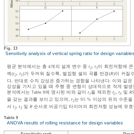
Fig. 13
Sensitivity analysis of vertical spring ratio for design variab
평균 분석에서는 총 4개의 설계 변수 중
t
,
t
이 회전저항에 큰
2
3
께(
t
,
t
)가 두꺼워 질수록, 벌집형 셀의 곡률 반경(
R
)이 커질
2
3
다. 반대로 수직 강성은 증가하는 경향을 나타낸다. 이와 같
강성을 가지고 있을 때 주행 중 변형이 상대적으로 작게 발
분석에서는
에 명시된 바와 같이
t
을 제외한
t
,
t
및
R
Table 9
1
2
3
을 갖는 결과를 보이고 있으며,
t
는 95 % 이상의 유의 수준을
2
서
t
,
t
및
R
순서로 비공기입 타이어의 회전저항 성능에 유효
2
3
Table 9
ANOVA results of rolling resistance for design variables
Sensitivity rank
Desig