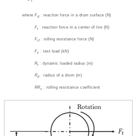
z
where
F
: reaction force in a drum surface (N)
d
F
: reaction force in a center of tire (N)
t
F
: rolling resistance force (N)
rf
F
: test load (kN)
z
R
: dynamic loaded radius (m)
t
R
: radius of a drum (m)
d
RR
: rolling resistance coefficient
c