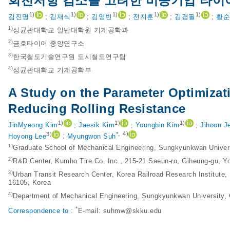
회전저항 감소를 고려한 비공기입 타이
1)
1)
1)
1)
1)
김진명
;
김재식
;
김영빈
;
전지훈
;
김경필
;
황순
1)
성균관대학교 일반대학원 기계공학과
2)
금호타이어 중앙연구소
3)
한국철도기술연구원 도시철도연구팀
4)
성균관대학교 기계공학부
A Study on the Parameter Optimizat
Reducing Rolling Resistance
1)
1)
1)
JinMyeong Kim
;
Jaesik Kim
;
Youngbin Kim
;
Jihoon J
,
3)
*
4)
Hoyong Lee
;
Myungwon Suh
1)
Graduate School of Mechanical Engineering, Sungkyunkwan Univer
2)
R&D Center, Kumho Tire Co. Inc., 215-21 Saeun-ro, Giheung-gu, Y
3)
Urban Transit Research Center, Korea Railroad Research Institute
16105, Korea
4)
Department of Mechanical Engineering, Sungkyunkwan University,
*
Correspondence to :
E-mail:
suhmw@skku.edu