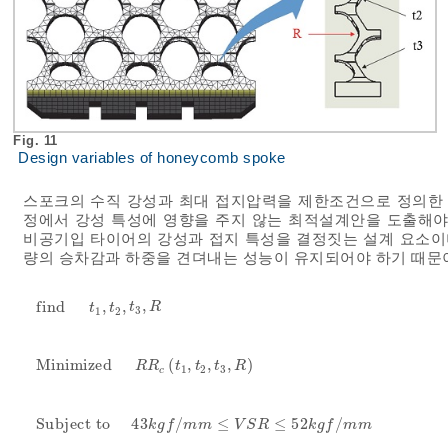
Fig. 11
Design variables of honeycomb spoke
스포크의 수직 강성과 최대 접지압력을 제한조건으로 정의한
정에서 강성 특성에 영향을 주지 않는 최적설계안을 도출해야
비공기입 타이어의 강성과 접지 특성을 결정짓는 설계 요소이며
량의 승차감과 하중을 견뎌내는 성능이 유지되어야 하기 때문
,
f
i
n
d
,
,
f
i
n
d
t
1
,
t
2
,
t
3
,
R
t
R
t
t
3
1
2
M
i
n
i
m
i
z
e
d
(
,
,
,
)
M
i
n
i
m
i
z
e
d
R
R
c
t
1
,
t
2
,
t
3
,
R
R
R
t
t
t
R
1
2
3
c
S
u
b
j
e
c
t
t
o
43
/
≤
≤
52
/
S
u
b
j
e
c
t
t
o
43
k
g
f
/
m
m
≤
V
S
R
≤
52
k
g
f
/
m
m
k
g
f
m
m
V
S
R
k
g
f
m
m