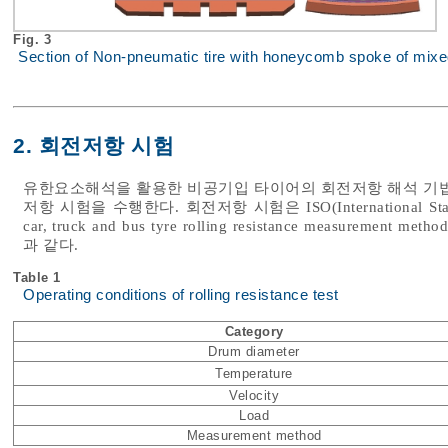
Fig. 3
Section of Non-pneumatic tire with honeycomb spoke of mixe
2. 회전저항 시험
유한요소해석을 활용한 비공기입 타이어의 회전저항 해석 기법
저항 시험을 수행한다. 회전저항 시험은 ISO(International Standa
car, truck and bus tyre rolling resistance measu
과 같다.
Table 1
Operating conditions of rolling resistance test
Category
Drum diameter
Temperature
Velocity
Load
Measurement method