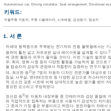
Autonomous car
,
Driving simulator
,
Seat arrangement
,
Emotional eva
키워드:
자율주행 자동차
,
주행 시뮬레이터
,
시트배열
,
감성평가
,
탑승자
1. 서 론
차세대 동력원으로 주목받는 전기차의 전용 플랫폼에서는 기존
1
용하여 훨씬 넓고 자유로운 실내 레이아웃을 설계할 수 있다.
에 관한 활동과 의무가 줄어들 것이다. 이런 기술의 발전은 
무, 회의, 영화 시청 등의 다양한 활동을 가능하게 할 것으로
을 탑승자의 감성적 관점에서 적합한지 검증하는 연구가 필요
2
)
데, 최규한 등
은 7명의 자동차 디자인 전문가를 대상으로 
침실, 사무실, 엔터테인먼트 등 다양한 공간으로 커스터마이징
적 요소만 갖춘 시트에 비해 상대적으로 높은 평가를 받아 
중요한 요소라고 주장하였다.
3
)
정선경 등
은 자동차 내장부품 중 인테리어와 감성 품질에 가
와 직접적으로 접촉하는 부품으로 사용자가 감성적인 차이점을
그 효과가 가장 좋은 부품이라고 하였다. 운전자들이 차에서 
락감 향상에 대한 관심이 커지고 있어 새로운 시트에 대한 연