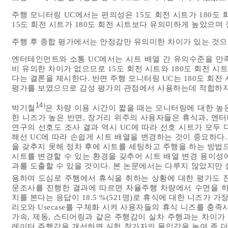
주행 모니터링 UC에서는 편의성은 15도 회전 시트가 180도
15도 회전 시트가 180도 회전 시트보다 유의미하게 높았으며
주행 후 종합 평가에서는 안정감만 유의미한 차이가 있는 것으
엔터테인먼트와 소통 UC에서는 시트 배열 간 유의수준을 만족
비 유의한 차이가 없으므로 15도 회전 시트와 180도 회전 
다는 결론을 제시한다. 반면 주행 모니터링 UC는 180도 회전
평가를 보였으므로 감성 평가의 관점에서 사용하는데 적합하지
14
)
박기철
은 차량 이용 시간이 짧을 때는 모니터링에 대한 높은
한 니즈가 높은 반면, 장거리 위주의 사용자들은 휴식과, 엔터
연구의 선호도 조사 결과 역시 UC에 따라 선호 시트가 모두
해선 UC에 따라 손쉽게 시트 배열을 변경하는 것이 중요하다.
을 갖추지 못해 정차 후에 시트를 세팅하고 주행을 하는 방법
시트를 변경할 수 있는 환경을 갖추어 시트 배열 변경 용이성에
과를 도출할 수 있을 것이다. 본 논문에서는 다루지 않았지만
용하여 도심로 주행에서 휴식을 취하는 상황에 대한 평가도
문조사를 진행한 결과에 따르면 자율주행 차량에서 수면을 하고싶
치를 본다는 응답이 18.5 %(521명)로 휴식에 대한 니즈가 
리오와 Usecase를 구체화 시켜 사용자들의 휴식 니즈를 충
가속, 제동, 스티어링과 같은 주행감이 실차 주행과는 차이가
레이터 주행감을 개선하면 실험 참가자의 몰입감을 높여 좀 더