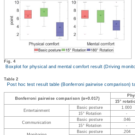
Fig. 4
Boxplot for physical and mental comfort result (Driving monit
Table 2
Post hoc test result table (Bonferroni pairwise comparison) t
Phy
Bonferroni pairwise comparison (α=0.017)
15° rotati
Basic posture
1.000
Entertainment
15° Rotation
-
Basic posture
.046
Communication
15° Rotation
-
Basic posture
.204
Monitoring