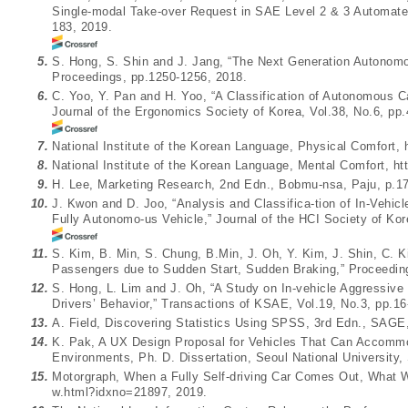
Single-modal Take-over Request in SAE Level 2 & 3 Automated
183, 2019.
5.
S. Hong, S. Shin and J. Jang, “The Next Generation Autono
Proceedings, pp.1250-1256, 2018.
6.
C. Yoo, Y. Pan and H. Yoo, “A Classification of Autonomous C
Journal of the Ergonomics Society of Korea, Vol.38, No.6, pp
7.
National Institute of the Korean Language, Physical Comfort,
8.
National Institute of the Korean Language, Mental Comfort,
ht
9.
H. Lee, Marketing Research, 2nd Edn., Bobmu-nsa, Paju, p.17
10.
J. Kwon and D. Joo, “Analysis and Classifica-tion of In-Vehicle
Fully Autonomo-us Vehicle,” Journal of the HCI Society of Kor
11.
S. Kim, B. Min, S. Chung, B.Min, J. Oh, Y. Kim, J. Shin, C. 
Passengers due to Sudden Start, Sudden Braking,” Proceedin
12.
S. Hong, L. Lim and J. Oh, “A Study on In-vehicle Aggressive
Drivers’ Behavior,” Transactions of KSAE, Vol.19, No.3, pp.16
13.
A. Field, Discovering Statistics Using SPSS, 3rd Edn., SAGE
14.
K. Pak, A UX Design Proposal for Vehicles That Can Accommo
Environments, Ph. D. Dissertation, Seoul National University,
15.
Motorgraph, When a Fully Self-driving Car Comes Out, What 
w.html?idxno=21897
, 2019.