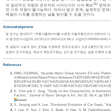
16
)
의 일반적인 차량은 운전자의 사이드미러 시야 확보
문제와 
전 시트 적용이 불가능하다. 따라서 법규 문제, 설계적인 문
배열의 시트를 경험하는 날을 맞이할 수 있을 것이다.
Acknowledgments
본 연구는 현대NGV “주행시뮬레이터를 이용한 자율주행조건의 인테리어 시
의 중견연구사업(No.2021R1A2C1005433)과 BK21 사업의(51999908140
본 실험의 시설과 장비 운영을 지원해준 한국도로공사 도로교통연구원 이기영
공병석 연구위원님, 최성식 책임연구원님, 김수경 연구원님, 실험 진행에 도
References
1.
HMG JOURNAL, Hyundai Motor Group Unveils EV-only Platform
m/MediaCenter/News/Press-Releases/%ED%98%84%
B8%EB%A3%B9-%EC%A0%84%EA%B8%B0%EC%B0%A8-
B%ED%8F%BC-E-GMP-%EC%B5%9C%EC%B4%88-%EA%
2.
K. Choi and J. Jung, “Study on the Characteristic of Autonom
Factors,” Journal of Basic Design & Art, Vol.20, No.4, pp.583-
3.
S. Jeoung and H. Lee, “Emotional Evolution of Car Seats,” Au
4.
J. Lee, H. Yun, J. Kim, S. Baek, H. Han, S. M. FakhrHosseini