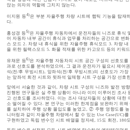
앉는 의자의 역할에 그치지 않는다.
4
)
이지원 등
은 부분 자율주행 차량 시트에 햅틱 기능을 탑재
다.
5
)
홍성경 등
은 자율주행 자동차에서 운전자들의 니즈로 휴식 및
어 자동차 내부 공간이 휴식과 업무를 처리하는 공간으로 변화
스 모드 2. 차량 내 휴식을 위한 자율주행 휴식모드 3. 차량
을 위한 릴랙스모드 5. 화물 적재를 위한 카고모드 등의 키워
6
)
유채문 등
은 자율주행 자동차의 시트 공간 구성의 선호도를 
과로 선호도를 분석하였으며, 그 결과 운전자가 필요시 제어권
석(전/후 무빙시트), 앞좌석(전/후 무빙시트)의 선호도가 가
는 앞좌석 회전 시트와 뒷좌석 일체형 시트 구성을 가장 선호
앞에서 서술한 것과 같이, 차량 시트 구성의 니즈와 발전 방
진행된 연구들은 실 주행 상황이 아니라 이미 이루어진 조사 
고 선호도를 조사하였다. 이는 조사 대상자들의 상황에 대한 
소 떨어질 수 있다. 본 연구는 이러한 한계점을 보완하기 위
를 설치하여 주행 상황 몰입도를 높였고, ② 주행 영향도를 높
니터링과 같이 자율주행 차량에서 할 수 있는 Use Case(U
구현하였고 독립 변수인 시트 배열을 정자세, 15도 회전, 180