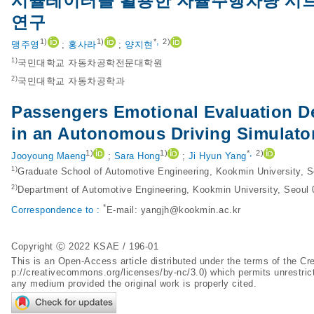
시뮬레이터를 활용한 자율주행차량 시트
연구
,
1)
1)
*
2)
맹주영
;
홍사라
;
양지현
1)
국민대학교 자동차공학전문대학원
2)
국민대학교 자동차공학과
Passengers Emotional Evaluation D
in an Autonomous Driving Simulato
,
1)
1)
*
2)
Jooyoung Maeng
;
Sara Hong
;
Ji Hyun Yang
1)
Graduate School of Automotive Engineering, Kookmin University, 
2)
Department of Automotive Engineering, Kookmin University, Seoul
*
Correspondence to :
E-mail:
yangjh@kookmin.ac.kr
Copyright Ⓒ 2022 KSAE / 196-01
This is an Open-Access article distributed under the terms of the 
p://creativecommons.org/licenses/by-nc/3.0
) which permits unrestric
any medium provided the original work is properly cited.