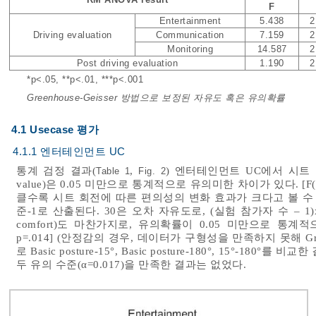
F
Entertainment
5.438
2
Driving evaluation
Communication
7.159
2
Monitoring
14.587
2
Post driving evaluation
1.190
2
*p<.05, **p<.01, ***p<.001
Greenhouse-Geisser 방법으로 보정된 자유도 혹은 유의확률
4.1 Usecase 평가
4.1.1 엔터테인먼트 UC
통계 검정 결과(
,
) 엔터테인먼트 UC에서 시트 회전
Table 1
Fig. 2
value)은 0.05 미만으로 통계적으로 유의미한 차이가 있다. [F(2,3
클수록 시트 회전에 따른 편의성의 변화 효과가 크다고 볼 수 
준-1로 산출된다. 30은 오차 자유도로, (실험 참가자 수 – 1)x
comfort)도 마찬가지로, 유의확률이 0.05 미만으로 통계적으로 유
p=.014] (안정감의 경우, 데이터가 구형성을 만족하지 못해 Gre
로 Basic posture-15°, Basic posture-180°, 15°-180°를
두 유의 수준(α=0.017)을 만족한 결과는 없었다.