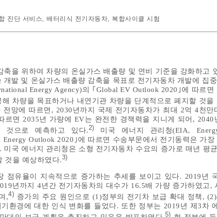
합 진단 서비스
,
배터리식 전기자동차
,
복합사이클 시험
감축을 위하여 차량의 온실가스 배출량 및 연비 기준을 강화하고 있
 개발 및 온실가스 배출량 감축을 목표로 전기자동차 개발에 집
ational Energy Agency)의 ｢Global EV Outlook 2020｣에 따
 무공해 차량을 목표하거나 내연기관 차량을 단계적으로 폐지할 것을
 전망에 따르면, 2030년까지 국제 전기자동차가 최대 2억 4천만
르면 2035년 가량에 EV는 완전한 경잭력을 지니게 되어, 204
2)
질 것으로 예측하고 있다.
미국 에너지 관리청(EIA, Energy I
nnual Energy Outlook 2020｣에 따르면 수송부문에서 전기동력은 
 미국 에너지 관리청은 소형 전기자동차 수요의 증가로 매년 평균 7
3)
할 것을 예상하였다.
 점유율이 지속적으로 증가하는 추세를 보이고 있다. 2019년
2019년까지 4년간 전기자동차의 대수가 16.5배 가량 증가하였고,
4)
며,
증가의 주요 원인으로 (1)정부의 전기차 보급 확대 정책, (
 대기환경에 대한 인식 변화를 들었다. 또한 정부는 2019년 제3
5)
30만대의 보급 계획을 추진하고 있음을 발표하였다.
현 정부에 