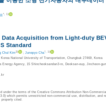
표준을 이용한 소형 전기자동차의 내부데이터
,
*
1)
표
e Data Acquisition from Light-duty BE
S Standard
,
2)
*
1)
g Chul Kim
;
Junepyo Cha
 Korea National University of Transportation, Chungbuk 27469, Korea
rea Energy Agency, 15 Shincheoksandan3-ro, Deoksan-eup, Jincheon-gu
.kr
ted under the terms of the Creative Commons Attribution Non-Commercia
/3.0
) which permits unrestricted non-commercial use, distribution, and r
 properly cited.