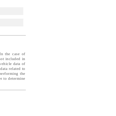
In the case of
not included in
vehicle data of
data related to
performing the
er to determine