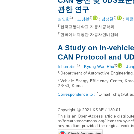
CAN 통신 및 UDS
관한 연구
1)
2)
2)
심인한
;
노경완
;
김정철
;
차준
1)
한국교통대학교 자동차공학과
2)
한국에너지공단 자동차연비센터
A Study on In-vehicl
CAN Protocol and UD
1)
2)
Inhan Sim
;
Kyung Wan Rho
;
Jun
1)
Department of Automotive Engineering,
2)
Vehicle Energy Efficiency Center, Ko
27850, Korea
*
Correspondence to :
E-mail:
chaj@ut.ac
Copyright Ⓒ 2021 KSAE / 189-01
This is an Open-Access article distribu
p://creativecommons.org/licenses/by-nc
any medium provided the original work is