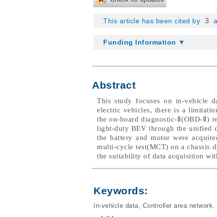
3
This article has been cited by
a
Funding Information ▼
Abstract
This study focuses on in-vehicle da
electric vehicles, there is a limitat
the on-board diagnostic-Ⅱ(OBD-Ⅱ) reg
light-duty BEV through the unified d
the battery and motor were acquir
multi-cycle test(MCT) on a chassis d
the suitability of data acquisition 
Keywords:
In-vehicle data
,
Controller area network
,