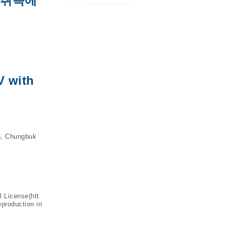
 취득에
V with
n, Chungbuk
l License(
htt
eproduction in