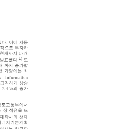
다. 이에 자동
중적으로 투자하
르면 현재까지 17개
1)
 발표했다.
또
대 까지 증가할
0년 가량에는 최
nformation
가장 급격하게 상승
.4 %의 증가
 국토교통부에서
 시장 점유율 또
2)제작사의 선제
차 에너지기본계획
들어서는 한국판