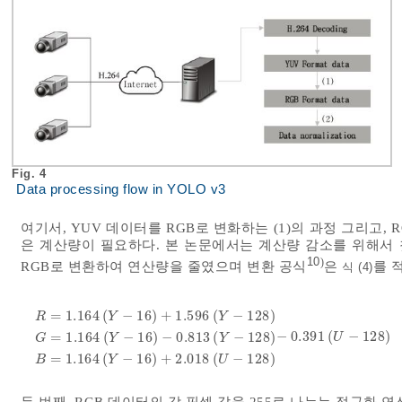
Fig. 4
Data processing flow in YOLO v3
여기서, YUV 데이터를 RGB로 변화하는 (1)의 과정 그리고, R
은 계산량이 필요하다. 본 논문에서는 계산량 감소를 위해서 첫
10
)
RGB로 변환하여 연산량을 줄였으며 변환 공식
은
를 
식 (4)
=
1.164
(
−
16
)
+
1.596
(
−
128
)
R
Y
Y
−
0.391
(
−
128
)
=
1.164
(
−
16
)
−
0.813
(
−
128
)
R
=
1.164
Y
-
16
+
1.596
Y
-
128
G
=
1.164
Y
-
16
-
0.813
Y
-
128
B
=
U
G
Y
Y
=
1.164
(
−
16
)
+
2.018
(
−
128
)
B
Y
U
두 번째, RGB 데이터의 각 픽셀 값을 255로 나누는 정규화 