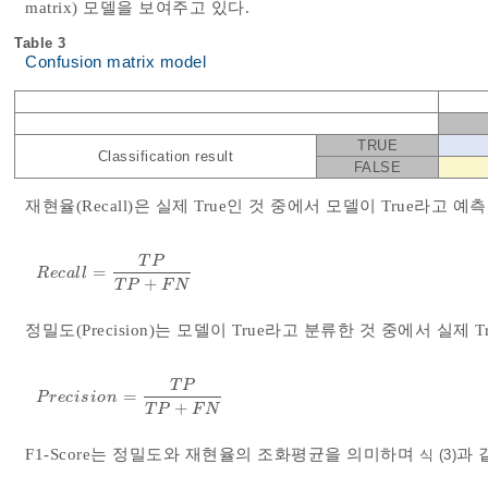
matrix) 모델을 보여주고 있다.
Table 3
Confusion matrix model
TRUE
Classification result
FALSE
재현율(Recall)은 실제 True인 것 중에서 모델이 True라고
T
P
=
R
e
c
a
l
l
=
T
P
T
P
+
F
N
R
e
c
a
l
l
+
T
P
F
N
정밀도(Precision)는 모델이 True라고 분류한 것 중에서 실제
T
P
=
P
r
e
c
i
s
i
o
n
=
T
P
T
P
+
F
N
P
r
e
c
i
s
i
o
n
+
T
P
F
N
F1-Score는 정밀도와 재현율의 조화평균을 의미하며
과 
식 (3)