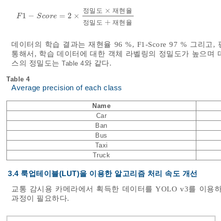
×
정
밀
도
재
현
율
1
−
=
2
×
F
1
-
S
c
o
r
e
=
2
×
정밀도
×
재현율
정밀도
+
재현율
F
S
c
o
r
e
+
정
밀
도
재
현
율
데이터의 학습 결과는 재현율 96 %, F1-Score 97 % 그리고
통해서, 학습 데이터에 대한 객체 라벨링의 정밀도가 높으며 데
스의 정밀도는
와 같다.
Table 4
Table 4
Average precision of each class
Name
Car
Ban
Bus
Taxi
Truck
3.4 룩업테이블(LUT)을 이용한 알고리즘 처리 속도 개선
교통 감시용 카메라에서 획득한 데이터를 YOLO v3를 이
과정이 필요하다.