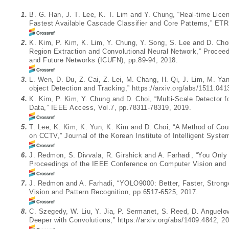
1.
B. G. Han, J. T. Lee, K. T. Lim and Y. Chung, “Real-time Lice
Fastest Available Cascade Classifier and Core Patterns,” ETRI
2.
K. Kim, P. Kim, K. Lim, Y. Chung, Y. Song, S. Lee and D. Choi
Region Extraction and Convolutional Neural Network,” Proceed
and Future Networks (ICUFN), pp.89-94, 2018.
3.
L. Wen, D. Du, Z. Cai, Z. Lei, M. Chang, H. Qi, J. Lim, M. Y
object Detection and Tracking,”
https://arxiv.org/abs/1511.041
4.
K. Kim, P. Kim, Y. Chung and D. Choi, “Multi-Scale Detector fo
Data,” IEEE Access, Vol.7, pp.78311-78319, 2019.
5.
T. Lee, K. Kim, K. Yun, K. Kim and D. Choi, “A Method of Co
on CCTV,” Journal of the Korean Institute of Intelligent Syste
6.
J. Redmon, S. Divvala, R. Girshick and A. Farhadi, “You Only
Proceedings of the IEEE Conference on Computer Vision and P
7.
J. Redmon and A. Farhadi, “YOLO9000: Better, Faster, Strong
Vision and Pattern Recognition, pp.6517-6525, 2017.
8.
C. Szegedy, W. Liu, Y. Jia, P. Sermanet, S. Reed, D. Anguelo
Deeper with Convolutions,”
https://arxiv.org/abs/1409.4842
, 2