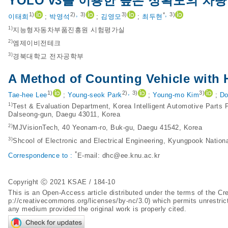
YOLO v3를 이용한 높은 정확도의 차량
,
,
1)
2)
3)
3)
*
3)
이태희
;
박영석
;
김영모
;
최두현
1)
지능형자동차부품진흥원 시험평가실
2)
엠제이비전테크
3)
경북대학교 전자공학부
A Method of Counting Vehicle with
,
1)
2)
3)
3)
Tae-hee Lee
;
Young-seok Park
;
Young-mo Kim
;
Do
1)
Test & Evaluation Department, Korea Intelligent Automotive Parts
Dalseong-gun, Daegu 43011, Korea
2)
MJVisionTech, 40 Yeonam-ro, Buk-gu, Daegu 41542, Korea
3)
Shcool of Electronic and Electrical Engineering, Kyungpook Nation
*
Correspondence to :
E-mail:
dhc@ee.knu.ac.kr
Copyright Ⓒ 2021 KSAE / 184-10
This is an Open-Access article distributed under the terms of the 
p://creativecommons.org/licenses/by-nc/3.0
) which permits unrestric
any medium provided the original work is properly cited.