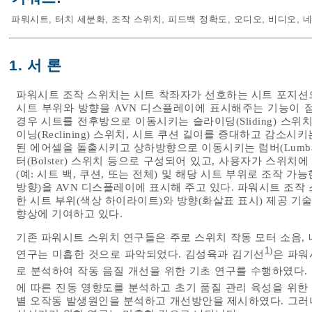
파워시트
,
터치 세분화
,
조작 스위치
,
피드백 정확도
,
오디오
,
비디오
,
네
1. 서 론
파워시트 조작 스위치는 시트 착좌자가 선호하는 시트 포지션
시트 부위와 방향을 AVN 디스플레이에 표시해주는 기능이 
경우 시트를 전후방으로 이동시키는 슬라이딩(Sliding) 스
이닝(Reclining) 스위치, 시트 쿠션 길이를 증대하고 감소시키는
된 에어셀을 돌출시키고 상하방향으로 이동시키는 럼버(Lumba
터(Bolster) 스위치 등으로 구성되어 있고, 사용자가 스위
(예: 시트 백, 쿠션, 또는 전체) 및 해당 시트 부위로 조작 
방향)을 AVN 디스플레이에 표시해 주고 있다. 파워시트 조작
한 시트 부위(색상 하이라이트)와 방향(화살표 표시) 제공 
향상에 기여하고 있다.
기존 파워시트 스위치 연구들은 주로 스위치 작동 모터 소음,
1
)
연구는 미흡한 것으로 파악되었다. 김성육과 김기선
은 파워
로 분석하여 작동 음질 개선을 위한 기초 연구를 수행하였다.
에 따른 진동 영향도를 분석하고 초기 품질 관리 육성을 위한
별 오작동 발생원인을 분석하고 개선방안을 제시하였다. 그러나