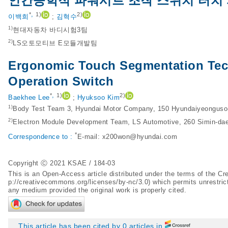
인간공학적 파워시트 조작 스위치 터치 
,
*
1)
2)
이백희
;
김혁수
1)
현대자동차 바디시험3팀
2)
LS오토모티브 E모듈개발팀
Ergonomic Touch Segmentation Tec
Operation Switch
,
*
1)
2)
Baekhee Lee
;
Hyuksoo Kim
1)
Body Test Team 3, Hyundai Motor Company, 150 Hyundaiyeonguso
2)
Electron Module Development Team, LS Automotive, 260 Simin-dae
*
Correspondence to :
E-mail:
x200won@hyundai.com
Copyright Ⓒ 2021 KSAE / 184-03
This is an Open-Access article distributed under the terms of the 
p://creativecommons.org/licenses/by-nc/3.0
) which permits unrestric
any medium provided the original work is properly cited.
This article has been cited by 0 articles in