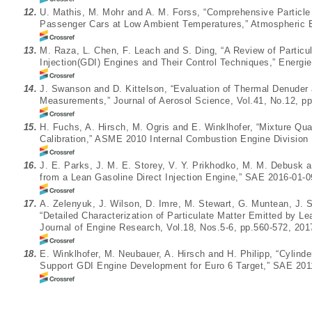
12.
U. Mathis, M. Mohr and A. M. Forss, “Comprehensive Particle
Passenger Cars at Low Ambient Temperatures,” Atmospheric E
13.
M. Raza, L. Chen, F. Leach and S. Ding, “A Review of Partic
Injection(GDI) Engines and Their Control Techniques,” Energie
14.
J. Swanson and D. Kittelson, “Evaluation of Thermal Denuder a
Measurements,” Journal of Aerosol Science, Vol.41, No.12, pp
15.
H. Fuchs, A. Hirsch, M. Ogris and E. Winklhofer, “Mixture Qua
Calibration,” ASME 2010 Internal Combustion Engine Division 
16.
J. E. Parks, J. M. E. Storey, V. Y. Prikhodko, M. M. Debusk an
from a Lean Gasoline Direct Injection Engine,” SAE 2016-01-0
17.
A. Zelenyuk, J. Wilson, D. Imre, M. Stewart, G. Muntean, J. S
“Detailed Characterization of Particulate Matter Emitted by Le
Journal of Engine Research, Vol.18, Nos.5-6, pp.560-572, 201
18.
E. Winklhofer, M. Neubauer, A. Hirsch and H. Philipp, “Cylind
Support GDI Engine Development for Euro 6 Target,” SAE 201