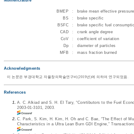
Nomenclature
BMEP
:
brake mean effective pressur
BS
:
brake specific
BSFC
:
brake specific fuel consumpti
CAD
:
crank angle degree
CoV
:
coefficient of variation
Dp
:
diameter of particles
MFB
:
mass fraction burned
Acknowledgments
이 논문은 부경대학교 자율창의학술연구비(2019년)에 의하여 연구되었음.
References
1.
A. C. Alkiad and S. H. EI Tary, “Conrtibutors to the Fuel Ec
2003-01-3101, 2003.
2.
C. Park, S. Kim, H. Kim, H. Oh and C. Bae, “The Effect of Mu
Characteristics in a Ultra Lean Burn GDI Engine,” Transactio