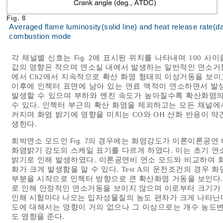
Fig. 8
Averaged flame luminosity(solid line) and heat release rate(das
combustion mode
각 채널별 신호는
에 표시된 위치를 나타내며 100 사
Fig. 2
값의 영향은 적으며 연소실 내에서 발생하는 일반적인 연소거
에서 Ch2에서 지속적으로 확산 화염 형태의 이상거동을 보이
이후에 인젝터 표면에 남아 있는 연료 액적이 연소하면서 발
발생할 수 있으며 부하와 엔진 속도가 높아질수록 확산화염의
수 있다. 인젝터 부근의 확산 화염을 제외하고는 모든 채널
커지며 화염 밝기에 영향을 미치는 CO와 OH 산화 반응이 
생한다.
희박연소 모드인
의 경우에는 화염강도가 이론이론공연 비
Fig. 7
화염밝기 강도의 스케일 표기를 다르게 하였다. 이는 초기 연
밝기로 인해 발생하였다. 이론공연비 연소 모드와 비교하여 
화가 크게 발생함을 알 수 있다. Test A의 운전조건의 경우
부분을 시작으로 인젝터 방향으로 큰 확산화염 거동을 보인다
로 인해 안정적인 연소거동을 보이지 않으며 이로부터 크기가
인해 시험마다 나오는 입자성물질의 농도 편차가 크게 나타난다.
도에 대해서는 영향이 거의 없으나 그 이상으로는 개수 농도변
도 영향을 준다.