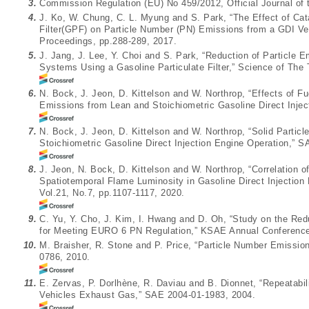
3.
Commission Regulation (EU) No 459/2012, Official Journal of
4.
J. Ko, W. Chung, C. L. Myung and S. Park, “The Effect of Cat
Filter(GPF) on Particle Number (PN) Emissions from a GDI Ve
Proceedings, pp.288-289, 2017.
5.
J. Jang, J. Lee, Y. Choi and S. Park, “Reduction of Particle E
Systems Using a Gasoline Particulate Filter,” Science of The
6.
N. Bock, J. Jeon, D. Kittelson and W. Northrop, “Effects of F
Emissions from Lean and Stoichiometric Gasoline Direct Inje
7.
N. Bock, J. Jeon, D. Kittelson and W. Northrop, “Solid Part
Stoichiometric Gasoline Direct Injection Engine Operation,” 
8.
J. Jeon, N. Bock, D. Kittelson and W. Northrop, “Correlation o
Spatiotemporal Flame Luminosity in Gasoline Direct Injection 
Vol.21, No.7, pp.1107-1117, 2020.
9.
C. Yu, Y. Cho, J. Kim, I. Hwang and D. Oh, “Study on the Red
for Meeting EURO 6 PN Regulation,” KSAE Annual Conference
10.
M. Braisher, R. Stone and P. Price, “Particle Number Emissi
0786, 2010.
11.
E. Zervas, P. Dorlhène, R. Daviau and B. Dionnet, “Repeatabil
Vehicles Exhaust Gas,” SAE 2004-01-1983, 2004.