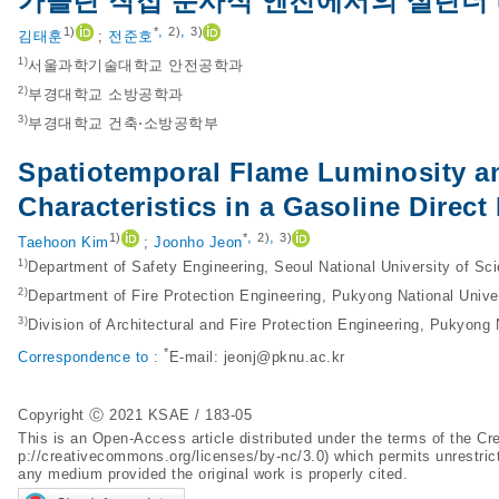
가솔린 직접 분사식 엔진에서의 실린더 
,
,
1)
*
2)
3)
김태훈
;
전준호
1)
서울과학기술대학교 안전공학과
2)
부경대학교 소방공학과
3)
부경대학교 건축⋅소방공학부
Spatiotemporal Flame Luminosity an
Characteristics in a Gasoline Direct
,
,
1)
*
2)
3)
Taehoon Kim
;
Joonho Jeon
1)
Department of Safety Engineering, Seoul National University of S
2)
Department of Fire Protection Engineering, Pukyong National Unive
3)
Division of Architectural and Fire Protection Engineering, Pukyong
*
Correspondence to :
E-mail:
jeonj@pknu.ac.kr
Copyright Ⓒ 2021 KSAE / 183-05
This is an Open-Access article distributed under the terms of the 
p://creativecommons.org/licenses/by-nc/3.0
) which permits unrestric
any medium provided the original work is properly cited.