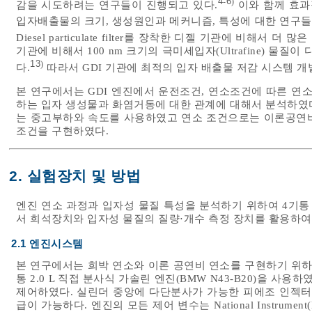
4
6
-
)
감을 시도하려는 연구들이 진행되고 있다.
이와 함께 효과
입자배출물의 크기, 생성원인과 메커니즘, 특성에 대한 연구들
Diesel particulate filter를 장착한 디젤 기관에 비해서 더
기관에 비해서 100 nm 크기의 극미세입자(Ultrafine) 
13
)
다.
따라서 GDI 기관에 최적의 입자 배출물 저감 시스템 개
본 연구에서는 GDI 엔진에서 운전조건, 연소조건에 따른 연
하는 입자 생성물과 화염거동에 대한 관계에 대해서 분석하였
는 중고부하와 속도를 사용하였고 연소 조건으로는 이론공연비
조건을 구현하였다.
2. 실험장치 및 방법
엔진 연소 과정과 입자성 물질 특성을 분석하기 위하여 4기
서 희석장치와 입자성 물질의 질량⋅개수 측정 장치를 활용하여
2.1 엔진시스템
본 연구에서는 희박 연소와 이론 공연비 연소를 구현하기 위하
통 2.0 L 직접 분사식 가솔린 엔진(BMW N43-B20)을 
제어하였다. 실린더 중앙에 다단분사가 가능한 피에조 인젝터가
급이 가능하다. 엔진의 모든 제어 변수는 National Instrume