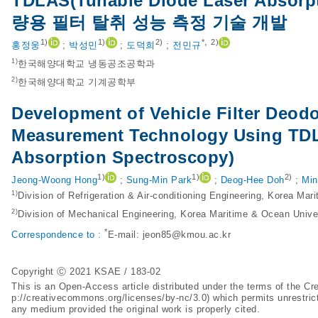
TDLAS(Tunable Diode Laser Absor
량용 필터 탈취 성능 측정 기술 개발
,
1)
1)
2)
*
2)
홍정웅
;
박성민
;
도덕희
;
전민규
1)
한국해양대학교 냉동공조공학과
2)
한국해양대학교 기계공학부
Development of Vehicle Filter Deod
Measurement Technology Using TDL
Absorption Spectroscopy)
1)
1)
2)
Jeong-Woong Hong
;
Sung-Min Park
;
Deog-Hee Doh
;
Min
1)
Division of Refrigeration & Air-conditioning Engineering, Korea Ma
2)
Division of Mechanical Engineering, Korea Maritime & Ocean Unive
*
Correspondence to :
E-mail:
jeon85@kmou.ac.kr
Copyright Ⓒ 2021 KSAE / 183-02
This is an Open-Access article distributed under the terms of the 
p://creativecommons.org/licenses/by-nc/3.0
) which permits unrestric
any medium provided the original work is properly cited.