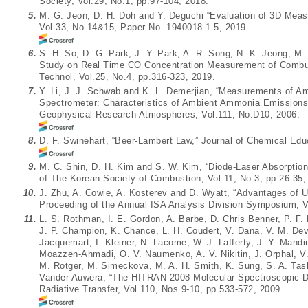
Society, Vol.29, No.1, pp.97-104, 2018.
5.
M. G. Jeon, D. H. Doh and Y. Deguchi “Evaluation of 3D Mea
Vol.33, No.14&15, Paper No. 1940018-1-5, 2019.
6.
S. H. So, D. G. Park, J. Y. Park, A. R. Song, N. K. Jeong, M.
Study on Real Time CO Concentration Measurement of Combu
Technol, Vol.25, No.4, pp.316-323, 2019.
7.
Y. Li, J. J. Schwab and K. L. Demerjian, “Measurements of A
Spectrometer: Characteristics of Ambient Ammonia Emissions 
Geophysical Research Atmospheres, Vol.111, No.D10, 2006.
8.
D. F. Swinehart, “Beer-Lambert Law,” Journal of Chemical Educ
9.
M. C. Shin, D. H. Kim and S. W. Kim, “Diode-Laser Absorptio
of The Korean Society of Combustion, Vol.11, No.3, pp.26-35,
10.
J. Zhu, A. Cowie, A. Kosterev and D. Wyatt, “Advantages of 
Proceeding of the Annual ISA Analysis Division Symposium, V
11.
L. S. Rothman, I. E. Gordon, A. Barbe, D. Chris Benner, P. F.
J. P. Champion, K. Chance, L. H. Coudert, V. Dana, V. M. Dev
Jacquemart, I. Kleiner, N. Lacome, W. J. Lafferty, J. Y. Mandin
Moazzen-Ahmadi, O. V. Naumenko, A. V. Nikitin, J. Orphal, V. 
M. Rotger, M. Simeckova, M. A. H. Smith, K. Sung, S. A. Tash
Vander Auwera, “The HITRAN 2008 Molecular Spectroscopic Da
Radiative Transfer, Vol.110, Nos.9-10, pp.533-572, 2009.