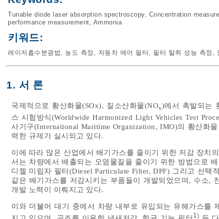
Tunable diode laser absorption spectroscopy
,
Concentration measur
performance measurement
,
Ammonia
키워드:
레이저흡수분광법
,
농도 측정
,
자동차 에어 필터
,
필터 탈취 성능 측정
,
1. 서 론
국제적으로 황산화물(SOx), 질소산화물(NO
)에서 촉발되는
x
스 시험방식(Worldwide Harmonized Light Vehicles Tes
사기구(International Maritime Organization, IM
력한 규제가 실시되고 있다.
이에 따라 많은 산업에서 배기가스를 줄이기 위한 저감 장치의
서는 차량에서 배출되는 오염물질을 줄이기 위한 방법으로 배기가스 재순환 
디젤 미립자 필터(Diesel Particulate Filter, DPF) 그리고 선택적 
같은 배기가스를 저감시키는 부품들이 개발되었으며, 수소, 
개발 노력이 이뤄지고 있다.
이와 더불어 대기 중에서 차량 내부로 유입되는 유해가스를 
1
)
지고 있으며, 공조를 이용한 냄새저감, 항균 기능 필터
등 다