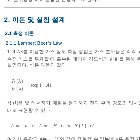
2. 이론 및 실험 설계
2.1 측정 이론
2.1.1 Lambert Beer’s Law
TDLAS를 이용한 가스 농도 측정 방법은 가스 분자들은 각각
측정 가스를 투과할 때 흡수된 레이저 강도비의 변화를 통해 측정할 
설명되며, 식은 다음과 같다.
(
)
I
λ
t
=
exp
(
−
)
I
t
λ
I
0
λ
=
exp
-
A
A
(
)
I
λ
0
은 빛 에너지가 매질을 통과하기 전과 후의 강도인 입
식 (1)
태로 표현할 수 있다.
=
−
⋅
⋅
=
−
⋅
⋅
⋅
(
)
⋅
A
=
-
n
⋅
α
⋅
L
=
-
P
⋅
L
⋅
n
⋅
S
T
⋅
G
A
n
α
L
P
L
n
S
T
G
여기서 흡광도
A
는
와 같이 표현할 수 있는데
n
은 측정 
식 (2)