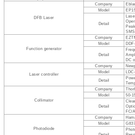
Company
Ebla
Model
EP15
Lase
DFB Laser
Oper
Detail
Peak
SMSR
Company
EZT
Model
DDF-
Function generator
Freq
Detail
Ampl
DC o
Company
Newp
Model
LDC-
Laser controller
Powe
Detail
Temp
Company
Thor
Model
50-1
Collimator
Clea
Detail
Opti
FC/A
Company
Hama
Model
G837
Photodiode
Phot
Detail
Resp