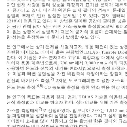
지만 현재 차량용 필터 성능을 과장되게 표기한 문제가 대두되
이 증가되고 있다. 이러한 원인은 실제 필터의 성능이 문제일
방법의 부재로 인해 발생한 문제일 수도 있다. 현재 필터의 
2218)이 적용되고 있다. 이 방법은 밀폐된 공간에 필터를 넣
된 공간 안에 남아 있는 잔존 가스 농도를 측정함으로써 필터
이 없는 상황에서 실험되기 때문에 공기의 흐름이 존재하는 필
한 성능을 측정하는 데 문제가 발생할 수도 있다.
본 연구에서는 상기 문제를 해결하고자, 유동 패턴이 있는 상
가변형 다이오드 레이저 흡수 분광법인TDLAS (Tunable Diode La
한다. 이 기술은 가스 분자마다 고유의 특정파장 대에서 상대
레이저 응용 계측법으로써, 700 nm에서 3,000 nm 사이
사용하여 온도와 전류의 세기를 변화시킴으로써 측정 파장과 세
수 미용과 빠른 응답성을 가진 비접촉식 측정이라는 장점이 있
2
)
엔진의 배기가스 측정,
2차원 토모그래피를 이용한 가스의 
4
5
,
)
온도 분포 측정,
CO 농도를 측정을 통한 연소 반응 현상 이
본 연구의 목표는 다음과 같다. 먼저, TDLAS 기술을 이용한
관식 측정법과 비교를 하고자 한다. 상대비교를 위해 기존 측
7
)
가스를 측정매체
로 선정하였다. 암모니아 가스는 1,512 
당 파장대역을 설정하여 실험을 진행하였다. 그리고 실제 필터
에어필터 소재로 많이 사용되고 있는 활성탄 함유 필터와 규조
여 탈취성능 비교 실험을 진행하고자 한다.