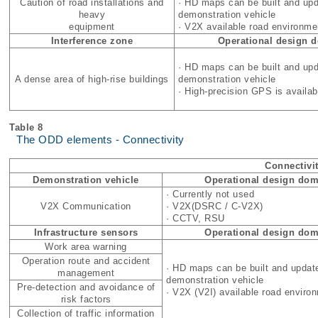
Caution of road installations and
· HD maps can be built and upd
heavy
demonstration vehicle
equipment
· V2X available road environme
Interference zone
Operational design 
· HD maps can be built and upd
A dense area of high-rise buildings
demonstration vehicle
· High-precision GPS is availab
Table 8
The ODD elements - Connectivity
Connectivi
Demonstration vehicle
Operational design dom
· Currently not used
V2X Communication
· V2X(DSRC / C-V2X)
· CCTV, RSU
Infrastructure sensors
Operational design dom
Work area warning
Operation route and accident
· HD maps can be built and updat
management
demonstration vehicle
Pre-detection and avoidance of
· V2X (V2I) available road enviro
risk factors
Collection of traffic information