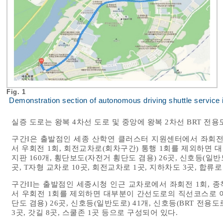
Fig. 1
Demonstration section of autonomous driving shuttle service 
실증 도로는 왕복 4차선 도로 및 중앙에 왕복 2차선 BRT 
구간I은 출발점인 세종 산학연 클러스터 지원센터에서 좌회전 
서 우회전 1회, 회전교차로(회차구간) 통행 1회를 제외하면
지판 160개, 횡단보도(자전거 횡단도 겸용) 26곳, 신호등(일반도
곳, T자형 교차로 10곳, 회전교차로 1곳, 지하차도 3곳, 합류로
구간II는 출발점인 세종시청 인근 교차로에서 좌회전 1회, 
서 우회전 1회를 제외하면 대부분이 간선도로의 직선코스로 이
단도 겸용) 26곳, 신호등(일반도로) 41개, 신호등(BRT 전용도
3곳, 갓길 8곳, 스쿨존 1곳 등으로 구성되어 있다.