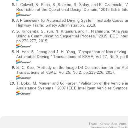
5.
I. Colwell, B. Phan, S. Saleem, R. Salay, and K. Czarnecki,
Restriction of the Operational Design Domain,” 2018 IEEE Int
6.
A Framework for Automated Driving System Testable Cases and
Highway Traffic Safety Administration, 2018.
7.
S. Kinoshita, S. Yun, N. Kitamura and H. Nishimura, “Analysi
Using a Communicating Sequential Process,” 2015 IEEE Inte
pp.272-277, 2015.
8.
H. Han, S. Jeong and J. H. Yang, “Comparison of Non-drivin
Automated Driving,” Transactions of KSAE, Vol.27, No.9, pp.
9.
S. C. Kee, “A Study on the Image DB Construction for the Mu
Transactions of KSAE, Vol.25, No.2, pp.219-226, 2017.
10.
T. Bokc, M. Maurer and G. Farber, “Validation of the Vehicle in
Assistance Systems,” 2007 IEEE Intelligent Vehicles Sympos
Trans. Korean Soc. Auto.
- Production Office The K