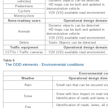
· Dynamic objects can be detected
vehicles)
· HD maps can be built and updated in
Pedestrians
demonstration vehicle
Cyclists
· V2X (V2I) available road environment
Motorcyclists
None-roadway users
Operational design domain
· Dynamic objects can be detected
· HD maps can be built and updated in
Animals
demonstration vehicle
· V2X (V2I) available road environment
Debris
· Static Objects can be detected
Traffic equipment
Operational design domain
CCTVs / Traffic cameras
· V2X (V2I) available road environment
Table 6
The ODD elements - Environmental conditions
Environmental co
Weather
Operational design dom
Rain
· Small rain that can be secured vis
· Snow with less impact on road stab
Snow
· Identification of roads and lanes i
· Identification of roads, lanes, all 
Fog