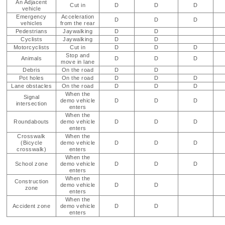
An Adjacent
Cut in
D
D
D
vehicle
Emergency
Acceleration
D
D
D
vehicles
from the rear
Pedestrians
Jaywalking
D
D
Cyclists
Jaywalking
D
D
Motorcyclists
Cut in
D
D
D
Stop and
Animals
D
D
D
move in lane
Debris
On the road
D
D
Pot holes
On the road
D
D
D
Lane obstacles
On the road
D
D
D
When the
Signal
demo vehicle
D
D
D
intersection
enters
When the
Roundabouts
demo vehicle
D
D
D
enters
Crosswalk
When the
(Bicycle
demo vehicle
D
D
D
crosswalk)
enters
When the
School zone
demo vehicle
D
D
D
enters
When the
Construction
demo vehicle
D
D
zone
enters
When the
Accident zone
demo vehicle
D
D
enters