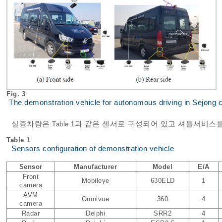
Fig. 3
The demonstration vehicle for autonomous driving in Sejong c
실증차량은
과 같은 센서로 구성되어 있고 셔틀서비스를
Table 1
Table 1
Sensors configuration of demonstration vehicle
Sensor
Manufacturer
Model
E/A
Front
Mobileye
630ELD
1
camera
AVM
Omnivue
360
4
camera
Radar
Delphi
SRR2
4