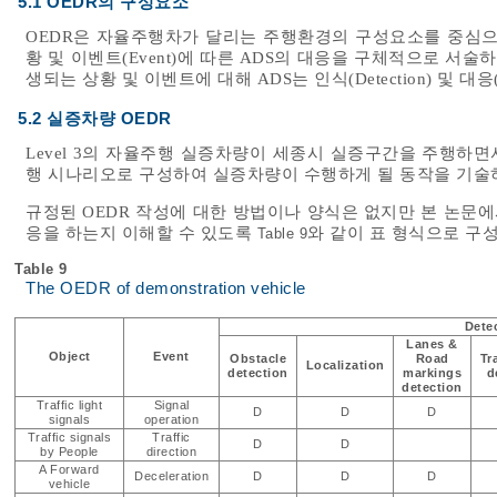
5.1 OEDR의 구성요소
OEDR은 자율주행차가 달리는 주행환경의 구성요소를 중심으로 
황 및 이벤트(Event)에 따른 ADS의 대응을 구체적으로 서
생되는 상황 및 이벤트에 대해 ADS는 인식(Detection) 및 대응(
5.2 실증차량 OEDR
Level 3의 자율주행 실증차량이 세종시 실증구간을 주행하면
행 시나리오로 구성하여 실증차량이 수행하게 될 동작을 기술
규정된 OEDR 작성에 대한 방법이나 양식은 없지만 본 논문
응을 하는지 이해할 수 있도록
와 같이 표 형식으로 구
Table 9
Table 9
The OEDR of demonstration vehicle
Dete
Lanes &
Object
Event
Obstacle
Road
Tr
Localization
detection
markings
d
detection
Traffic light
Signal
D
D
D
signals
operation
Traffic signals
Traffic
D
D
by People
direction
A Forward
Deceleration
D
D
D
vehicle