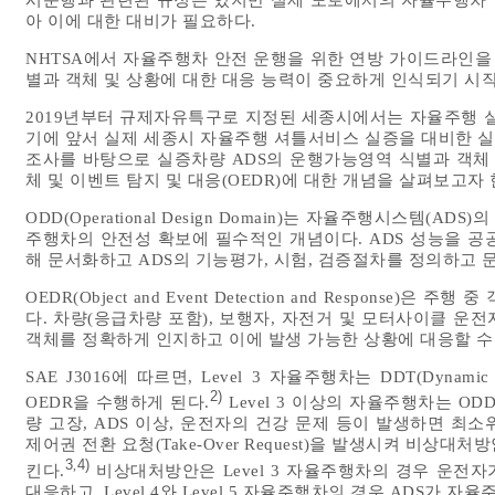
아 이에 대한 대비가 필요하다.
NHTSA에서 자율주행차 안전 운행을 위한 연방 가이드라인을
별과 객체 및 상황에 대한 대응 능력이 중요하게 인식되기 시
2019년부터 규제자유특구로 지정된 세종시에서는 자율주행 실
기에 앞서 실제 세종시 자율주행 셔틀서비스 실증을 대비한 
조사를 바탕으로 실증차량 ADS의 운행가능영역 식별과 객체 
체 및 이벤트 탐지 및 대응(OEDR)에 대한 개념을 살펴보고자 
ODD(Operational Design Domain)는 자율주행시스템
주행차의 안전성 확보에 필수적인 개념이다. ADS 성능을 공
해 문서화하고 ADS의 기능평가, 시험, 검증절차를 정의하고 
OEDR(Object and Event Detection and Respons
다. 차량(응급차량 포함), 보행자, 자전거 및 모터사이클 운전자
객체를 정확하게 인지하고 이에 발생 가능한 상황에 대응할 수 
SAE J3016에 따르면, Level 3 자율주행차는 DDT(Dynam
2)
OEDR을 수행하게 된다.
Level 3 이상의 자율주행차는 O
량 고장, ADS 이상, 운전자의 건강 문제 등이 발생하면 최
제어권 전환 요청(Take-Over Request)을 발생시켜 비상대처방
3
4)
,
킨다.
비상대처방안은 Level 3 자율주행차의 경우 운전
대응하고, Level 4와 Level 5 자율주행차의 경우 ADS가 