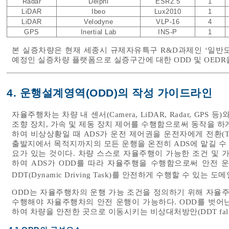
Radar
Delphi
ESR2.5
1
LiDAR
Ibeo
Lux2010
1
LiDAR
Velodyne
VLP-16
4
GPS
Inertial Lab
INS-P
1
본 실증차량은 현재 세종시 규제자유특구 R&D과제인 ‘일반
예정인 실증차량 플랫폼으로 실증구간에 대한 ODD 및 OED
4. 운행설계영역(ODD)의 작성 가이드라인
자율주행차는 차량 내 센서(Camera, LiDAR, Radar, GP
조향 장치, 가속 및 제동 장치 제어를 수행함으로써 동작을 하게
하여 비상상황일 때 ADS가 운전 제어권을 운전자에게 전환(Tak
출발지에서 목적지까지의 모든 운행을 온전히 ADS에 맡길 수
요가 있는 것이다. 차량 스스로 자율주행이 가능한 조건 및 
하여 ADS가 ODD를 따라 자율주행을 수행함으로써 안전 운
DDT(Dynamic Driving Task)를 안전하게 수행할 수 있
ODD는 자율주행차의 운행 가능 조건을 정의하기 위해 자율주행
수행해야 자율주행차의 안전 운행이 가능하다. ODD를 벗어난 경우 최
하여 차량을 안전한 곳으로 이동시키는 비상대처방안(DDT fall