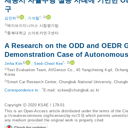
세종시 자율주행 실증 사례에 기반한 OD
구
,
1)
*
2)
김진하
;
기석철
1)
에이브이지니어스 시험평가팀
2)
충북대학교 스마트카연구센터
A Research on the ODD and OEDR G
Demonstration Case of Autonomous 
,
1)
*
2)
Jinha Kim
;
Seok-Cheol Kee
1)
Test Evaluation Team, AVGenius Co., 45 Yangcheong 4-gil, Ochan
Korea
2)
Smart Car Research Center, Chungbuk National University, Chungb
*
Correspondence to :
E-mail:
sckee@chungbuk.ac.kr
Copyright Ⓒ 2020 KSAE / 179-01
This is an Open-Access article distributed under the terms of the 
p://creativecommons.org/licenses/by-nc/3.0
) which permits unrestric
any medium provided the original work is properly cited.