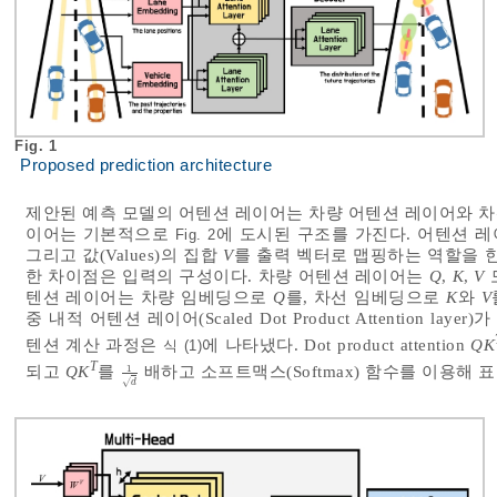
Fig. 1
Proposed prediction architecture
제안된 예측 모델의 어텐션 레이어는 차량 어텐션 레이어와 차
이어는 기본적으로
에 도시된 구조를 가진다. 어텐션 레이
Fig. 2
그리고 값(Values)의 집합
V
를 출력 벡터로 맵핑하는 역할을 
한 차이점은 입력의 구성이다. 차량 어텐션 레이어는
Q
,
K
,
V
텐션 레이어는 차량 임베딩으로
Q
를, 차선 임베딩으로
K
와
V
중 내적 어텐션 레이어(Scaled Dot Product Attention 
텐션 계산 과정은
에 나타냈다. Dot product attention
QK
식 (1)
T
1
되고
QK
를
배하고 소프트맥스(Softmax) 함수를 이용해
1
d
√
d