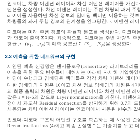
인코더는 차량 어텐션 레이어와 차선 어텐션 레이어를 가진다
텐션을 생성한다. 차선 어텐션 레이어는 주변 차량의 과거 주
레이어를 사용하면 차선 정보의 임베딩 벡터만 이용하는 것보다
차량들의 과거 주행 경로의 관계성을 인코딩한다. 어텐션 레
디코더는 미래 주행 경로의 확률적 분포를 생성한다. 디코더
가 인코더 출력
Z
이다. 최종적으로, 디코더는 주변 차량의 주
평균
μ
=(
μ
,...,
μ
)과 예측 공분산 Σ=(Σ
,...,Σ
)을 생성한다.
1
N
1
N
3.3 예측을 위한 네트워크의 구현
제안된 예측 신경망은 텐서플로우(Tensorflow) 라이브러리를
예측을 위한 주요 변수들에 대해서는 아래에 자세히 기입하였다
베딩이 수행되고 임베딩된 벡터들은 각각 차량 어텐션 레이어
대한 임베딩의 차원은 16이고 차선 정보 임베딩의 차원은 4이
의 최종 출력의 차원은 차량 어텐션 레이어와 차선 어텐션 레이
값은
ε
= le-6의 값으로 Layer normalization을 거친다. 어
정에서 과도한 Residual connection을 방지하기 위해 0.7의 
사용되는 차량 어텐션 레이어는 인코더에서 사용된 변수와 같은
인코더-디코더 구조의 어텐션 구조를 학습하는 데 사용된 손실함수는 2가지
Reconstruction loss
이고 최종 손실함수는 가중치를 두고 더
(4)