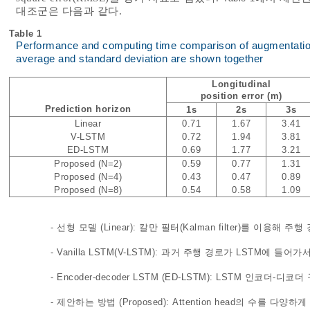
대조군은 다음과 같다.
Table 1
Performance and computing time comparison of augmentation 
average and standard deviation are shown together
Longitudinal
position error (m)
Prediction horizon
1s
2s
3s
Linear
0.71
1.67
3.41
V-LSTM
0.72
1.94
3.81
ED-LSTM
0.69
1.77
3.21
Proposed (N=2)
0.59
0.77
1.31
Proposed (N=4)
0.43
0.47
0.89
Proposed (N=8)
0.54
0.58
1.09
- 선형 모델 (Linear): 칼만 필터(Kalman filter)를 이용해 
- Vanilla LSTM(V-LSTM): 과거 주행 경로가 LSTM에 들
- Encoder-decoder LSTM (ED-LSTM): LSTM 인코더
- 제안하는 방법 (Proposed): Attention head의 수를 다양