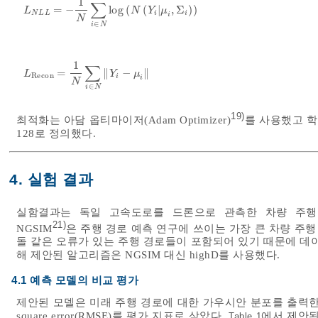
1
∑
=
−
log
(
(
|
,
Σ
)
)
L
N
L
L
=
-
1
N
∑
i
∈
N
log
N
Y
i
μ
i
,
Σ
i
L
N
Y
μ
N
L
L
i
i
i
N
∈
i
N
1
∑
=
−
∥
∥
L
Recon
=
1
N
∑
i
∈
N
Y
i
-
μ
i
L
Y
μ
Recon
i
i
N
∈
i
N
19)
최적화는 아담 옵티마이저(Adam Optimizer)
를 사용했고 학습률(
128로 정의했다.
4. 실험 결과
실함결과는 독일 고속도로를 드론으로 관측한 차량 주행 
21)
NGSIM
은 주행 경로 예측 연구에 쓰이는 가장 큰 차량 주행 데
돌 같은 오류가 있는 주행 경로들이 포함되어 있기 때문에 데
해 제안된 알고리즘은 NGSIM 대신 highD를 사용했다.
4.1 예측 모델의 비교 평가
제안된 모델은 미래 주행 경로에 대한 가우시안 분포를 출력한다.
square error(RMSE)를 평가 지표로 삼았다.
에서 제안된
Table 1