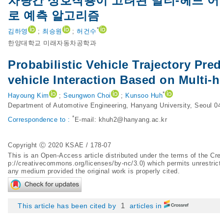
차량간 상호작용이 고려된 멀티-헤드 어
로 예측 알고리즘
*
김하영
;
최승원
;
허건수
한양대학교 미래자동차공학과
Probabilistic Vehicle Trajectory Pre
vehicle Interaction Based on Multi-h
*
Hayoung Kim
;
Seungwon Choi
;
Kunsoo Huh
Department of Automotive Engineering, Hanyang University, Seoul 0
*
Correspondence to :
E-mail:
khuh2@hanyang.ac.kr
Copyright Ⓒ 2020 KSAE / 178-07
This is an Open-Access article distributed under the terms of the 
p://creativecommons.org/licenses/by-nc/3.0
) which permits unrestric
any medium provided the original work is properly cited.
1
This article has been cited by
articles in