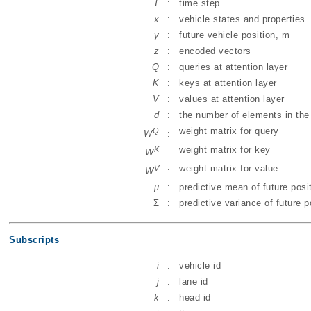
T
:
time step
x
:
vehicle states and properties
y
:
future vehicle position, m
z
:
encoded vectors
Q
:
queries at attention layer
K
:
keys at attention layer
V
:
values at attention layer
d
:
the number of elements in the 
weight matrix for query
Q
W
:
weight matrix for key
K
W
:
weight matrix for value
V
W
:
μ
:
predictive mean of future posi
Σ
:
predictive variance of future p
Subscripts
i
:
vehicle id
j
:
lane id
k
:
head id