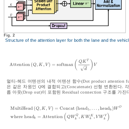
Fig. 2
Structure of the attention layer for both the lane and the vehic
T
(
)
Q
K
A
t
t
e
n
t
i
o
n
(
,
,
)
=
softmax
A
t
t
e
n
t
i
o
n
Q
,
K
,
V
=
softmax
Q
K
T
d
V
Q
K
V
V
−
−
√
d
멀티-헤드 어텐션의 내적 어텐션 함수(Dot product attentio
은 같은 차원인
Q
에 결합되고(Concatenate) 선형 변환된다
롭 아웃(Drop out)이 포함된 Residual connection 구조를 가진
O
MultiHead
(
,
,
)
=
Concat
(
hea
d
,
…
,
hea
d
)
Q
K
V
W
1
h
MultiHead
Q
,
K
,
V
=
Concat
hea
d
1
,
…
,
hea
d
h
W
O
where hea
(
)
Q
K
V
where hea
d
=
Attention
,
,
Q
W
K
W
V
W
k
k
k
k