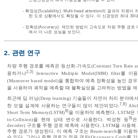
- 확장성(Scalability): Multi-head attention의
한 도로 상황에서도 확장될 수 있다. 이 신경망은 최대 30
- 정확성(Accuracy): 제안된 방법이 고속도로 차량 주행 
에서 더 나은 성능을 보인다.
2. 관련 연구
차량 주행 경로를 예측은 등선회-가속도(Constant Turn Rate and
2
3)
,
용하거나
Interactive Multiple Model(IMM) filte
(Maneuver based model)을 통합하여 예측 정확성을 높인 경
을 사용하여 궤적을 예측할 때 불확실성을 고려하는 방법을 제
최근에 딥 러닝(Deep learning) 기술들이 자연어 처리 분
7
8)
,
한 모델 설계에 사용하는 연구들이 많이 제안되었다.
Altc
9)
Short Term Memory(LSTM)
을 이용하여 예측했다. LSTM은 위
9)
to-Collision)을 현재 상태 변수로 사용한다. 박성현 등
은 
decoder) 구조를 주행 경로 예측에 사용한다. LSTM을 
주행 경로가 생성된다. 이 예측 구조는 Beam-search를 
수 있다. 그러나 주행 경로가 점유 격자(Occupancy Gri