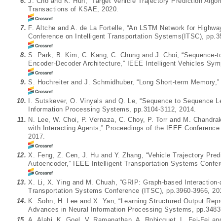
6.
J. Cho and K. Huh, “Target Vehicle Trajectory Prediction Algor
Transactions of KSAE, 2020.
7.
F. Altche and A. de La Fortelle, “An LSTM Network for Highway
Conference on Intelligent Transportation Systems(ITSC), pp.3
8.
S. Park, B. Kim, C. Kang, C. Chung and J. Choi, “Sequence-t
Encoder-Decoder Architecture,” IEEE Intelligent Vehicles Sym
9.
S. Hochreiter and J. Schmidhuber, “Long Short-term Memory,”
10.
I. Sutskever, O. Vinyals and Q. Le, “Sequence to Sequence L
Information Processing Systems, pp.3104-3112, 2014.
11.
N. Lee, W. Choi, P. Vernaza, C. Choy, P. Torr and M. Chandrak
with Interacting Agents,” Proceedings of the IEEE Conference
2017.
12.
X. Feng, Z. Cen, J. Hu and Y. Zhang, “Vehicle Trajectory Predi
Autoencoder,” IEEE Intelligent Transportation Systems Confe
13.
X. Li, X. Ying and M. Chuah, “GRIP: Graph-based Interaction-a
Transportation Systems Conference (ITSC), pp.3960-3966, 20
14.
K. Sohn, H. Lee and X. Yan, “Learning Structured Output Repr
Advances in Neural Information Processing Systems, pp.3483
15.
A. Alahi, K. Goel, V. Ramanathan, A. Robicquet, L. Fei-Fei a