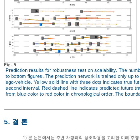
Fig. 5
Prediction results for robustness test on scalability. The numb
to bottom figures. The prediction network is trained only up t
ego-vehicle. Yellow solid line with three dots indicates true fu
second interval. Red dashed line indicates predicted future tra
from blue color to red color in chronological order. The bounda
5. 결 론
1) 본 논문에서는 주변 차량과의 상호작용을 고려한 미래 주행 경로 예