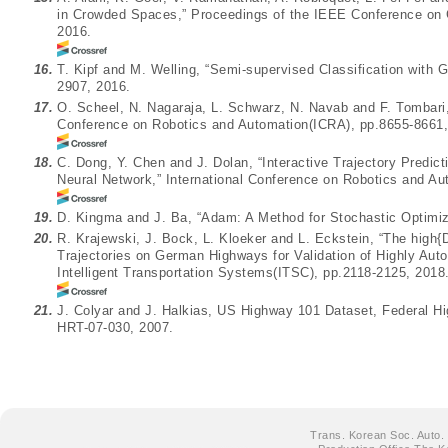
in Crowded Spaces,” Proceedings of the IEEE Conference on 
2016.
16.
T. Kipf and M. Welling, “Semi-supervised Classification with G
2907
, 2016.
17.
O. Scheel, N. Nagaraja, L. Schwarz, N. Navab and F. Tombari,
Conference on Robotics and Automation(ICRA), pp.8655-8661,
18.
C. Dong, Y. Chen and J. Dolan, “Interactive Trajectory Predic
Neural Network,” International Conference on Robotics and Au
19.
D. Kingma and J. Ba, “Adam: A Method for Stochastic Optimizat
20.
R. Krajewski, J. Bock, L. Kloeker and L. Eckstein, “The high{D
Trajectories on German Highways for Validation of Highly Aut
Intelligent Transportation Systems(ITSC), pp.2118-2125, 2018
21.
J. Colyar and J. Halkias, US Highway 101 Dataset, Federal 
HRT-07-030, 2007.
Trans. Korean Soc. Auto.