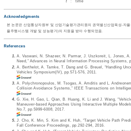
t
:
time
Acknowledgments
본 논문은 산업통상자원부 및 산업기술평가관리원의 권역별신산업육성-자율주행
율주행시스템 개발 및 성능평가)의 지원을 받아 수행되었음.
References
1.
A. Vaswani, N. Shazeer, N. Parmar, J. Uszkoreit, L. Jones, A.
Need,” Advances in Neural Information Processing Systems, 
2.
A. Berthelot, A. Tamke, T. Dang and G. Breuel, “Handling Uncer
Vehicles Symposium(IV), pp.571-576, 2011.
3.
A. Polychronopoulos, M. Tsogas, A. Amditis and L. Andreonem,
Collision Avoidance Systems,” IEEE Transactions on Intellige
4.
G. Xie, H. Gao, L. Qian, B. Huang, K. Li and J. Wang, “Vehicl
Maneuver-based Approaches Using Interactive Multiple Models,
No.7, pp.5999-6008, 2017.
5.
J. Cho, K. Min, S. Kim and K. Huh, “Target Vehicle Path Pred
Fall Conference Proceedings, pp.292-294, 2016.