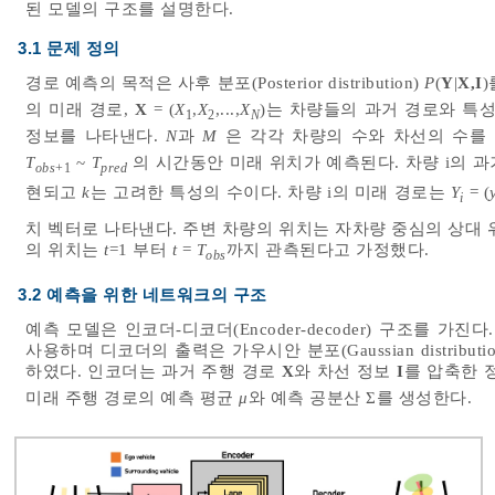
된 모델의 구조를 설명한다.
3.1 문제 정의
경로 예측의 목적은 사후 분포(Posterior distribution)
P
(
Y
|
X,I
의 미래 경로,
X
= (
X
,
X
,...,
X
)는 차량들의 과거 경로와 특성
1
2
N
정보를 나타낸다.
N
과
M
은 각각 차량의 수와 차선의 수를 
T
~
T
의 시간동안 미래 위치가 예측된다. 차량 i의 
obs
+1
pred
현되고
k
는 고려한 특성의 수이다. 차량 i의 미래 경로는
Y
= (
i
치 벡터로 나타낸다. 주변 차량의 위치는 자차량 중심의 상대 
의 위치는
t
=1 부터
t
=
T
까지 관측된다고 가정했다.
obs
3.2 예측을 위한 네트워크의 구조
예측 모델은 인코더-디코더(Encoder-decoder) 구조를 가진다. 
사용하며 디코더의 출력은 가우시안 분포(Gaussian distrib
하였다. 인코더는 과거 주행 경로
X
와 차선 정보
I
를 압축한 
미래 주행 경로의 예측 평균
μ
와 예측 공분산 Σ를 생성한다.