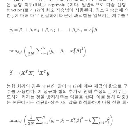
은 능형 회귀(Ridge regression)이다. 일반적으로 다중 
function)로
의 최소 자승법이 사용된다. 최소 자승법에
식 (2)
한
y
에 대해 매우 민감하기 때문에 과적합을 일으키는 계수를 
=
+
+
+
⋯
+
=
T
y
i
=
β
0
+
β
1
x
i
1
+
β
2
x
i
2
+
⋯
+
β
p
x
i
p
x
=
x
i
β
T
β
y
β
β
x
β
x
β
x
1
2
0
1
2
i
i
i
p
p
i
i
1
(
)
∑
2
N
m
i
n
(
−
−
)
T
m
i
n
β
0
β
1
2
N
∑
i
=
1
N
y
i
-
β
0
-
x
i
T
β
2
x
β
y
β
0
β
β
i
2
i
=
1
0
i
N
−
1
ˆ
T
T
=
(
)
β
^
=
X
T
X
-
1
X
T
y
β
X
X
X
y
능형 회귀의 경우
와 같이
에 계수 제곱의 합으로 구성된 
식 (4)
식 (2)
수를 사용한다. 이 정규화 항의 추가로 인해 추정되는 계수는
도하게 커지는 것을 방지해주는 역할을 한다. 이를 통해 다중
본 논문에서는 정규화 상수
k
의 값을 최적화하여 다중 선형 회
1
(
)
∑
∑
2
N
p
2
m
i
n
(
−
−
)
+
T
m
i
n
β
0
β
1
2
N
∑
i
=
1
N
y
i
-
β
0
-
x
i
T
β
2
+
k
∑
j
=
1
p
β
j
2
x
β
y
β
k
β
0
β
β
i
j
2
i
=
1
=
1
0
i
j
N