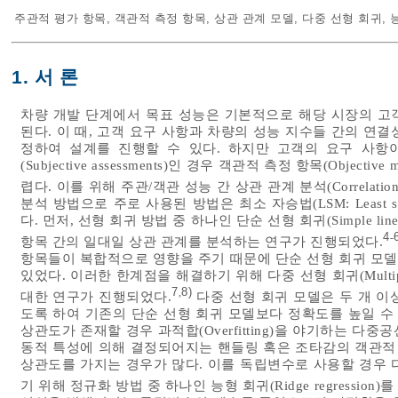
주관적 평가 항목
,
객관적 측정 항목
,
상관 관계 모델
,
다중 선형 회귀
,
1. 서 론
차량 개발 단계에서 목표 성능은 기본적으로 해당 시장의 고객 요구 사
된다. 이 때, 고객 요구 사항과 차량의 성능 지수들 간의 연
정하여 설계를 진행할 수 있다. 하지만 고객의 요구 사항
(Subjective assessments)인 경우 객관적 측정 항목(Obje
렵다. 이를 위해 주관/객관 성능 간 상관 관계 분석(Correlatio
분석 방법으로 주로 사용된 방법은 최소 자승법(LSM: Least square
다. 먼저, 선형 회귀 방법 중 하나인 단순 선형 회귀(Simple lin
4
-
항목 간의 일대일 상관 관계를 분석하는 연구가 진행되었다.
항목들이 복합적으로 영향을 주기 때문에 단순 선형 회귀 모
있었다. 이러한 한계점을 해결하기 위해 다중 선형 회귀(Multiple 
7
8)
,
대한 연구가 진행되었다.
다중 선형 회귀 모델은 두 개 이
도록 하여 기존의 단순 선형 회귀 모델보다 정확도를 높일 수
상관도가 존재할 경우 과적합(Overfitting)을 야기하는 다중공선성(
동적 특성에 의해 결정되어지는 핸들링 혹은 조타감의 객관적 
상관도를 가지는 경우가 많다. 이를 독립변수로 사용할 경우 
기 위해 정규화 방법 중 하나인 능형 회귀(Ridge regressio