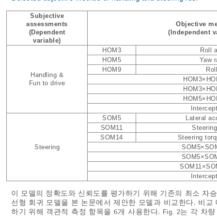
Subjective
assessments
Objective me
(Dependent
(Independent v
variable)
HOM3
Roll 
HOM5
Yaw r
HOM9
Rol
Handling &
HOM3×HO
Fun to drive
HOM3×HO
HOM5×HO
Intercep
SOM5
Lateral ac
SOM11
Steering
SOM14
Steering torq
Steering
SOM5×SO
SOM5×SO
SOM11×SO
Intercep
이 모델의 정확도와 신뢰도를 평가하기 위해 기존의 최소 자승
선형 회귀 모델을 본 논문에서 제안한 모델과 비교한다. 비교
하기 위해 객관적 측정 항목을 6개 사용한다.
는 각 차량
Fig. 2