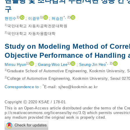
핸들링 및 조타감의 주관/객관 성능 간 
구
,
1)
1)
*
2)
현민수
;
이광우
;
허승진
1)
국민대학교 자동차공학전문대학원
2)
국민대학교 자동차융합대학
Study on Modeling Method of Correl
Objective Performance of Handling 
,
1)
1)
*
2)
Minsu Hyun
;
Gwang-Woo Lee
;
Seung-Jin Heo
1)
Graduate School of Automotive Engineering, Kookmin University, 
2)
College of Automotive Engineering, Kookmin University, Seoul 027
*
Correspondence to :
E-mail:
sjheo@kookmin.ac.kr
Copyright Ⓒ 2020 KSAE / 178-01
This is an Open-Access article distributed under the terms of the 
p://creativecommons.org/licenses/by-nc/3.0
) which permits unrestric
any medium provided the original work is properly cited.