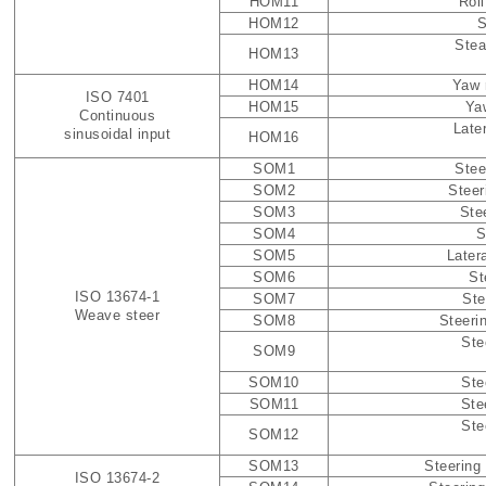
HOM11
Rol
HOM12
S
Stea
HOM13
HOM14
Yaw 
ISO 7401
HOM15
Yaw
Continuous
Late
sinusoidal input
HOM16
SOM1
Stee
SOM2
Steer
SOM3
Stee
SOM4
S
SOM5
Later
SOM6
St
ISO 13674-1
SOM7
Ste
Weave steer
SOM8
Steerin
Ste
SOM9
SOM10
Ste
SOM11
Ste
Ste
SOM12
SOM13
Steering 
ISO 13674-2