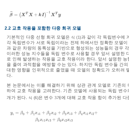
−
1
ˆ
T
T
=
(
+
)
β
^
=
X
T
X
+
k
I
-
1
X
T
y
β
X
X
k
I
X
y
2.2 교호 작용을 포함한 다중 회귀 모델
기본적인 다중 선형 회귀 모델은
과 같이 각 독립변수에 
식 (1)
각 독립변수가 서로 독립이라는 전제 하에서만 정확한 모델이 
과 같은 차량의 동특성을 기반으로 형성되는 성능들의 경우 각
이러한 성능 지수들을 독립 변수로 사용할 경우 앞서 설명한 
로 인해 발생하는 작용을 교호 작용이라 한다. 앞서 설명한 
을 줄여 과적합을 예방할 수는 있다. 하지만 독립 변수들 간의
대한 영향을 인위적으로 줄였을 때 모델의 정확도가 오히려 떨어지
다.
본 논문에서는 이를 해결하기 위해 상관 관계 모델로 기존의 
하여 교호 작용을 고려한다. 기존 모델에 사용되는 독립 변수
개가 된다.
은 변수 3개에 대해 교호 작용 항이 추가된 다
식 (6)
=
+
+
+
+
+
y
β
β
x
β
x
β
x
β
x
x
1
2
3
1
2
0
1
2
3
4
i
i
i
i
i
i
y
i
=
β
0
+
β
1
x
i
1
+
β
2
x
i
2
+
β
3
x
i
3
+
β
4
x
i
1
x
i
2
+
β
5
x
i
1
x
i
3
+
β
6
x
i
2
x
i
3
+
β
x
x
β
x
x
1
3
2
3
5
6
i
i
i
i