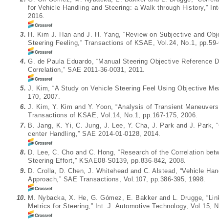
for Vehicle Handling and Steering: a Walk through History,” In
2016.
3.
H. Kim J. Han and J. H. Yang, “Review on Subjective and Obj
Steering Feeling,” Transactions of KSAE, Vol.24, No.1, pp.59-
4.
G. de Paula Eduardo, “Manual Steering Objective Reference Da
Correlation,” SAE 2011-36-0031, 2011.
5.
J. Kim, “A Study on Vehicle Steering Feel Using Objective M
170, 2007.
6.
J. Kim, Y. Kim and Y. Yoon, “Analysis of Transient Maneuvers f
Transactions of KSAE, Vol.14, No.1, pp.167-175, 2006.
7.
B. Jang, K. Yi, C. Jung, J. Lee, Y. Cha, J. Park and J. Park, 
center Handling,” SAE 2014-01-0128, 2014.
8.
D. Lee, C. Cho and C. Hong, “Research of the Correlation betw
Steering Effort,” KSAE08-S0139, pp.836-842, 2008.
9.
D. Crolla, D. Chen, J. Whitehead and C. Alstead, “Vehicle H
Approach,” SAE Transactions, Vol.107, pp.386-395, 1998.
10.
M. Nybacka, X. He, G. Gómez, E. Bakker and L. Drugge, “Li
Metrics for Steering,” Int. J. Automotive Technology, Vol.15, 