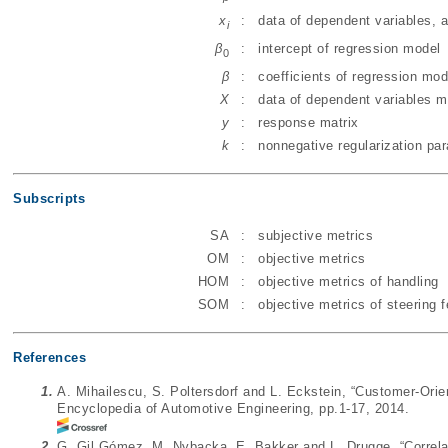
x
:
data of dependent variables, a
i
β
:
intercept of regression model
0
β
:
coefficients of regression mod
X
:
data of dependent variables m
y
:
response matrix
k
:
nonnegative regularization pa
Subscripts
SA
:
subjective metrics
OM
:
objective metrics
HOM
:
objective metrics of handling
SOM
:
objective metrics of steering f
References
1.
A. Mihailescu, S. Poltersdorf and L. Eckstein, “Customer‐Orie
Encyclopedia of Automotive Engineering, pp.1-17, 2014.
2.
G. Gil Gómez, M. Nybacka, E. Bakker and L. Drugge, “Correla