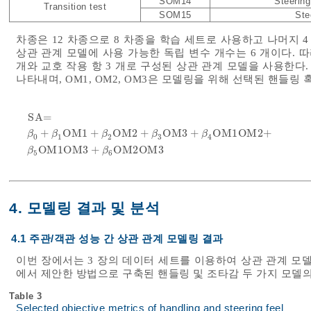
SOM14
Steering
Transition test
SOM15
Ste
차종은 12 차종으로 8 차종을 학습 세트로 사용하고 나머지 
상관 관계 모델에 사용 가능한 독립 변수 개수는 6 개이다. 
개와 교호 작용 항 3 개로 구성된 상관 관계 모델을 사용한다
나타내며, OM1, OM2, OM3은 모델링을 위해 선택된 핸들링
SA
=
+
OM1
+
OM2
+
OM3
+
OM1OM2
+
SA
=
β
0
+
β
1
OM1
+
β
2
OM2
+
β
3
OM3
+
β
4
OM1OM2
+
β
5
OM1
β
β
β
β
β
0
1
2
3
4
OM1OM3
+
OM2OM3
β
β
5
6
4. 모델링 결과 및 분석
4.1 주관/객관 성능 간 상관 관계 모델링 결과
이번 장에서는 3 장의 데이터 세트를 이용하여 상관 관계 모
에서 제안한 방법으로 구축된 핸들링 및 조타감 두 가지 모델의
Table 3
Selected objective metrics of handling and steering feel