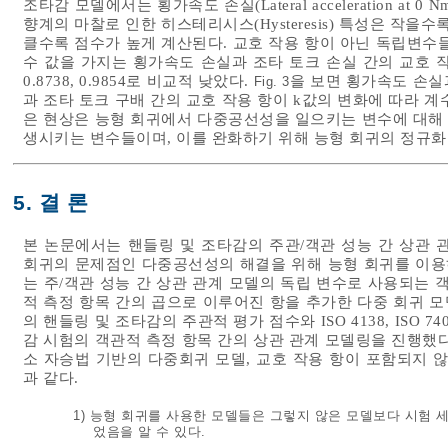
조타감 모델에서는 횡가속도 손실(Lateral acceleration at 0 Nm)
향계의 마찰로 인한 히스테리시스(Hysteresis) 특성은 작을수록, 조타 토크
클수록 점수가 높게 계산된다. 교호 작용 항이 아닌 독립변수들의 
수 값을 가지는 횡가속도 손실과 조타 토크 손실 간의 교호 
0.8738, 0.9854로 비교적 낮았다.
을 보면 횡가속도 손실
Fig. 3
과 조타 토크 구배 간의 교호 작용 항이 k값의 변화에 따라 계
은 현상은 능형 회귀에서 다중공선성을 일으키는 변수에 대해 
생시키는 변수들이며, 이를 완화하기 위해 능형 회귀의 정규화
5. 결 론
본 논문에서는 핸들링 및 조타감의 주관/객관 성능 간 상관 
회귀의 문제점인 다중공선성의 해결을 위해 능형 회귀를 이용하
는 주/객관 성능 간 상관 관계 모델의 독립 변수로 사용되는 
적 측정 항목 간의 곱으로 이루어진 항을 추가한 다중 회귀 모
의 핸들링 및 조타감의 주관적 평가 점수와 ISO 4138, ISO 7401
감 시험의 객관적 측정 항목 간의 상관 관계 모델링을 진행했
소 자승법 기반의 다중회귀 모델, 교호 작용 항이 포함되지 
과 같다.
1) 능형 회귀를 사용한 모델들은 그렇지 않은 모델보다 시험 
었음을 알 수 있다.