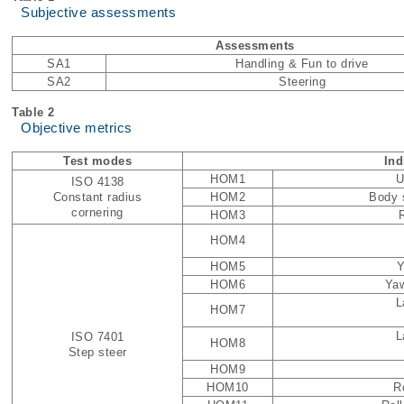
Subjective assessments
Assessments
SA1
Handling & Fun to drive
SA2
Steering
Table 2
Objective metrics
Test modes
Ind
HOM1
U
ISO 4138
Constant radius
HOM2
Body s
cornering
HOM3
R
HOM4
HOM5
Y
HOM6
Yaw
L
HOM7
L
ISO 7401
HOM8
Step steer
HOM9
HOM10
R