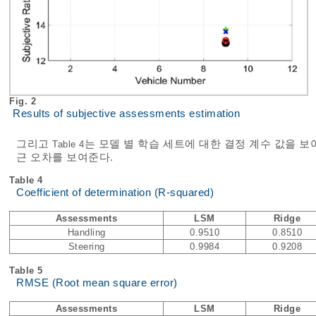
Fig. 2
Results of subjective assessments estimation
그리고
는 모델 별 학습 세트에 대한 결정 계수 값을 
Table 4
근 오차를 보여준다.
Table 4
Coefficient of determination (R-squared)
Assessments
LSM
Ridge
Handling
0.9510
0.8510
Steering
0.9984
0.9208
Table 5
RMSE (Root mean square error)
Assessments
LSM
Ridge