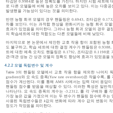
타감은 0.9984로 높은 정확도를 가진다. 하지만 시험 세트에 대한
로 다른 모델들에 비해 높은 오차를 보이고 있다. 이는 다중
발생했을 가능성이 있다는 것을 의미한다.
반면 능형 회귀 모델의 경우 핸들링은 0.6943, 조타감은 0.
차를 보인다. 이는 과적합 현상을 완화시키는 능형 회귀 모델
효과가 있었음을 의미한다. 그러나 능형 회귀 모델의 경우 결정 계
의 학습세트에 대한 적합도는 다른 모델들에 비해 낮았다.
마지막으로 본 논문에서 제안한 교호 작용 항이 포함된 능형 
도 불구하고, 학습 세트에 대한 결정 계수가 핸들링은 0.9388, 
트에 대한 예측 오차도 핸들링은 0.1792, 조타감은 0.1198
관/객관 성능 간 상관 모델의 정확도 향상에 효과가 있었음을 
4.2.2 모델 독립변수 및 계수
의 핸들링 모델에서 교호 작용 항을 제외한 나머지 독립변
Table 3
gradient)와 요 속도 증폭(Yaw rate overshoot)은 작을수록, 
점수가 계산된다. 이를 통해 AMS 사에서는 입력 대비 응답이 크고 
핸들링 점수를 받음을 예상할 수 있다. 이러한 특성은 일반적으로
나타난다. 요 속도 증폭의 계수는 -3.2312, 롤 각 구배와 롤 
가장 높은 값을 가졌으며 이는 두 변수가 핸들링 점수에 주는
사용된 독립변수들은
k
값의 변화에 따라 계수 값의 변동이 
정도가 작았음을 의미한다.