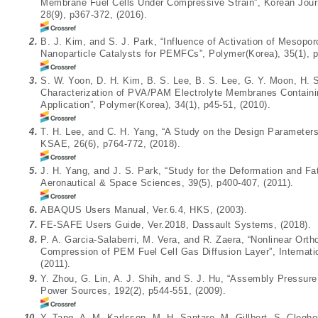
Membrane Fuel Cells Under Compressive Strain”, Korean Journa
28(9), p367-372, (2016).
2.
B. J. Kim, and S. J. Park, “Influence of Activation of Mesop
Nanoparticle Catalysts for PEMFCs”, Polymer(Korea), 35(1), p
3.
S. W. Yoon, D. H. Kim, B. S. Lee, B. S. Lee, G. Y. Moon, H. 
Characterization of PVA/PAM Electrolyte Membranes Containin
Application”, Polymer(Korea), 34(1), p45-51, (2010).
4.
T. H. Lee, and C. H. Yang, “A Study on the Design Parameters
KSAE, 26(6), p764-772, (2018).
5.
J. H. Yang, and J. S. Park, “Study for the Deformation and Fa
Aeronautical & Space Sciences, 39(5), p400-407, (2011).
6.
ABAQUS Users Manual, Ver.6.4, HKS, (2003).
7.
FE-SAFE Users Guide, Ver.2018, Dassault Systems, (2018).
8.
P. A. Garcia-Salaberri, M. Vera, and R. Zaera, “Nonlinear Or
Compression of PEM Fuel Cell Gas Diffusion Layer”, Internati
(2011).
9.
Y. Zhou, G. Lin, A. J. Shih, and S. J. Hu, “Assembly Pressur
Power Sources, 192(2), p544-551, (2009).
10.
Y. Tang, A. M. Karlsson, M. H. Santare, M. Gillbert, S. Clegh