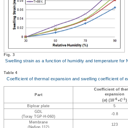
Fig. 3
Swelling strain as a function of humidity and temperature for 
Table 4
Coefficient of thermal expansion and swelling coefficient of e
Coefficient of the
expansion
Part
-6
-1
(
α
) (10
∘
C
)
Biploar plate
5
GDL
-0.8
(Toray TGP-H-060)
Membrane
123
(Nafion 112)