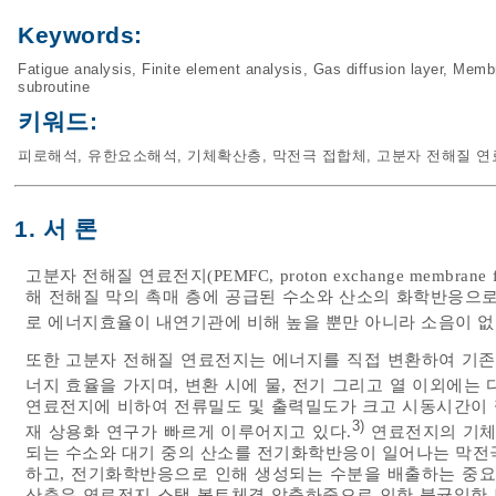
Keywords:
Fatigue analysis
,
Finite element analysis
,
Gas diffusion layer
,
Membr
subroutine
키워드:
피로해석
,
유한요소해석
,
기체확산층
,
막전극 접합체
,
고분자 전해질 연
1. 서 론
고분자 전해질 연료전지(PEMFC, proton exchange membrane fue
해 전해질 막의 촉매 층에 공급된 수소와 산소의 화학반응으
로 에너지효율이 내연기관에 비해 높을 뿐만 아니라 소음이 없
또한 고분자 전해질 연료전지는 에너지를 직접 변환하여 기존에
너지 효율을 가지며, 변환 시에 물, 전기 그리고 열 이외에는
연료전지에 비하여 전류밀도 및 출력밀도가 크고 시동시간이 
3)
재 상용화 연구가 빠르게 이루어지고 있다.
연료전지의 기체확산
되는 수소와 대기 중의 산소를 전기화학반응이 일어나는 막전극 접합체(ME
하고, 전기화학반응으로 인해 생성되는 수분을 배출하는 중요
산층은 연료전지 스택 볼트체결 압축하중으로 인한 불균일한 