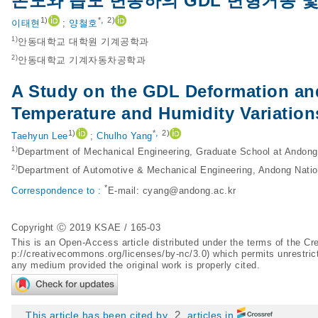
온도와 습도 변동하의 GDL 변형거동 
,
1)
*
2)
이태현
;
양철호
1)
안동대학교 대학원 기계공학과
2)
안동대학교 기계자동차공학과
A Study on the GDL Deformation an
Temperature and Humidity Variation
,
1)
*
2)
Taehyun Lee
;
Chulho Yang
1)
Department of Mechanical Engineering, Graduate School at Andong
2)
Department of Automotive & Mechanical Engineering, Andong Natio
*
Correspondence to :
E-mail:
cyang@andong.ac.kr
Copyright Ⓒ 2019 KSAE / 165-03
This is an Open-Access article distributed under the terms of the 
p://creativecommons.org/licenses/by-nc/3.0
) which permits unrestric
any medium provided the original work is properly cited.
2
This article has been cited by
articles in