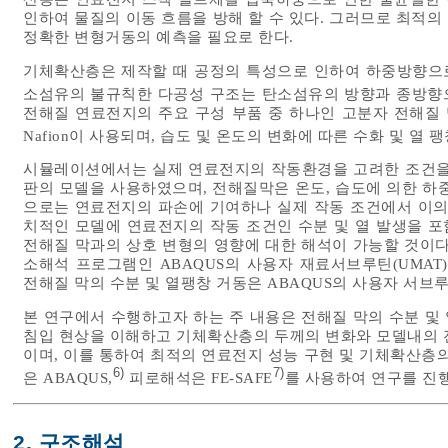
인하여 물질의 이동 흐름을 방해 할 수 있다. 그러므로 최적
정확한 변형거동의 예측을 필요로 한다.
기체확산층은 제작할 때 공정의 특성으로 인하여 하중방향으로
소섬유의 불규칙한 다공성 구조는 탄소섬유의 방향과 종방향으로 
전해질 연료전지의 주요 구성 부품 중 하나인 고분자 전해질 막(PEM, 
Nafion이 사용되며, 습도 및 온도의 변화에 따른 수화 및 열 
시뮬레이션에서는 실제 연료전지의 작동환경을 고려한 조건을 
판의 모델을 사용하였으며, 전해질막은 온도, 습도에 의한 하
으로는 연료전지의 파손에 기여하나 실제 작동 조건에서 이의
치적인 모델에 연료전지의 작동 조건인 수분 및 열 발생을 
전해질 막과의 상호 변형의 영향에 대한 해석이 가능할 것이
소해석 프로그램인 ABAQUS의 사용자 재료서브루틴(UMAT
전해질 막의 수분 및 열팽창 거동은 ABAQUS의 사용자 서브루
본 연구에서 수행하고자 하는 주 내용은 전해질 막의 수분 및
침입 현상을 이해하고 기체확산층의 두께의 변화와 모델내의 
이며, 이를 통하여 최적의 연료전지 성능 구현 및 기체확산
6)
7)
은 ABAQUS,
피로해석은 FE-SAFE
를 사용하여 연구를 진
2. 구조해석