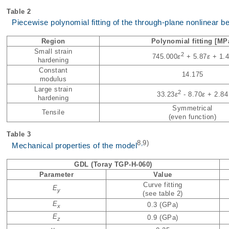
Table 2
Piecewise polynomial fitting of the through-plane nonlinear 
Region
Polynomial fitting [MP
Small strain
2
745.000
ε
+ 5.87
ε
+ 1.
hardening
Constant
14.175
modulus
Large strain
2
33.23
ε
- 8.70
ε
+ 2.84
hardening
Symmetrical
Tensile
(even function)
Table 3
8
9)
,
Mechanical properties of the model
GDL (Toray TGP-H-060)
Parameter
Value
Curve fitting
E
y
(see
table 2
)
E
0.3 (GPa)
x
E
0.9 (GPa)
z