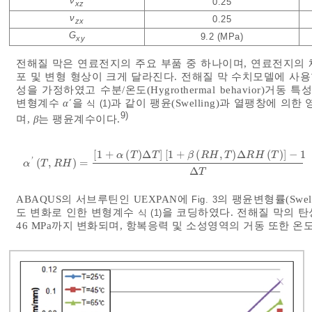
ν
0.25
xz
ν
0.25
zx
G
9.2 (MPa)
xy
전해질 막은 연료전지의 주요 부품 중 하나이며, 연료전지의
포 및 변형 형상이 크게 달라진다. 전해질 막 수치모델에 사용한
성을 가정하였고 수분/온도(Hygrothermal behavior)
변형계수
α΄
을
과 같이 팽윤(Swelling)과 열팽창에 
식 (1)
9)
며,
β
는 팽윤계수이다.
[
1
+
(
)
Δ
]
[
1
+
(
,
)
Δ
(
)
]
−
1
α
T
T
β
R
H
T
R
H
T
'
(
,
)
=
α
'
T
,
R
H
=
1
+
α
T
Δ
T
1
+
β
R
H
,
T
Δ
R
H
T
-
1
Δ
T
α
T
R
H
Δ
T
ABAQUS의 서브루틴인 UEXPAN에
의 팽윤변형률(Swelli
Fig. 3
도 변화로 인한 변형계수
을 코딩하였다. 전해질 막의 탄성
식 (1)
46 MPa까지 변화되며, 항복응력 및 소성영역의 거동 또한 온