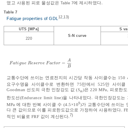
였고 사용된 피로 물성값은
에 제시하였다.
Table 7
Table 7
12
13)
,
Fatigue properties of GDL
UTS [MPa]
S va
S-N curve
220
A
=
F
a
t
i
g
u
e
R
e
s
e
r
v
e
F
a
c
t
o
r
=
A
B
F
a
t
i
g
u
e
R
e
s
e
r
v
e
F
a
c
t
o
r
B
교통수단에 쓰이는 연료전지의 시간당 작동 사이클수는 150 사이
요구수명을 사이클수로 변환하면 75만에서 525만 사이클
Goodman 선도의 극한 인장강도 값 (
S
)은 220 MPa, 피로한도
m
한도선(Endurance limit line)을 나타내었다. 극한인장
9
MPa 에 대한 반복 사이클 수 (4.5×10
)가 교통수단에 쓰이는 
다 큰 값이므로 이를 피로한도값으로 가정하여 사용하였다. FE
7)
적인 비율로 FRF 값이 계산된다.