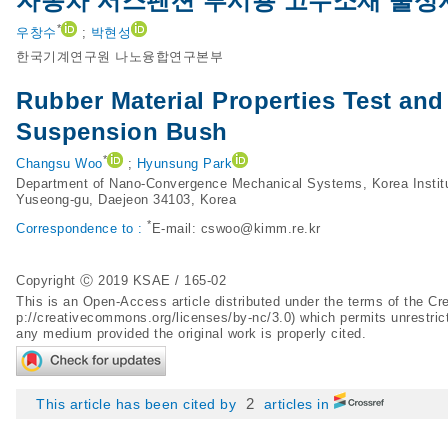
자동차 서스펜션 부시용 고무소재 물성
*
우창수
;
박현성
한국기계연구원 나노융합연구본부
Rubber Material Properties Test and
Suspension Bush
*
Changsu Woo
;
Hyunsung Park
Department of Nano-Convergence Mechanical Systems, Korea Institu
Yuseong-gu, Daejeon 34103, Korea
*
Correspondence to :
E-mail:
cswoo@kimm.re.kr
Copyright Ⓒ 2019 KSAE / 165-02
This is an Open-Access article distributed under the terms of the 
p://creativecommons.org/licenses/by-nc/3.0
) which permits unrestric
any medium provided the original work is properly cited.
2
This article has been cited by
articles in