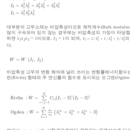
2
2
2
2
2
2
I
1
=
λ
1
2
+
λ
2
2
+
λ
3
2
I
2
=
λ
1
2
λ
2
2
+
λ
2
2
λ
3
2
+
λ
3
2
λ
1
2
I
3
=
λ
1
2
λ
2
2
=
+
+
I
λ
λ
λ
λ
λ
λ
2
1
2
2
3
3
1
2
2
2
=
I
λ
λ
λ
3
1
2
3
대부분의 고무소재는 비압축성이므로 체적계수(Bulk modulus)는
많이 구속되어 있지 않는 경우에는 비압축성의 가정이 타당함
2
2
2
하면
λ
λ
λ
= 1이므로,
I
= 1이 되며,
의
=
1
/
+
1
/
+
1
/
I
2
=
1
/
λ
1
2
+
1
/
λ
2
2
+
1
/
λ
3
2
I
λ
λ
λ
1
2
3
3
2
1
2
3
다.
=
(
,
)
W
=
W
I
1
,
I
2
W
W
I
I
1
2
비압축성 고무의 변형 해석에 널리 쓰이는 변형률에너지함수
린(Rivlin) 형태와 주 연신률의 함수로 표시되는 오그덴(Ogde
N
i
j
Rivlin
:
=
∑
(
−
3
)
(
−
3
)
W
C
I
I
1
2
i
j
+
=
1
i
j
Rivlin
:
W
=
∑
i
+
j
=
1
N
C
i
j
I
1
-
3
i
I
2
-
3
j
Ogden
:
W
=
∑
n
=
1
N
μ
n
α
n
λ
N
μ
α
α
α
Ogden
:
=
∑
(
+
+
−
3
)
n
n
n
n
W
λ
λ
λ
1
2
3
α
n
=
1
n