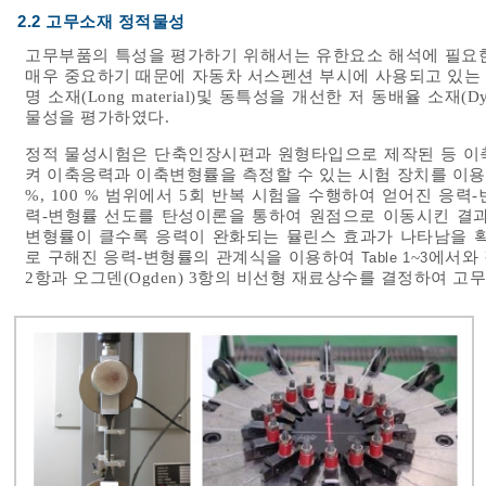
2.2 고무소재 정적물성
고무부품의 특성을 평가하기 위해서는 유한요소 해석에 필요한
매우 중요하기 때문에 자동차 서스펜션 부시에 사용되고 있는 일반소
명 소재(Long material)및 동특성을 개선한 저 동배율 소재(D
물성을 평가하였다.
정적 물성시험은 단축인장시편과 원형타입으로 제작된 등 이축인장(E
켜 이축응력과 이축변형률을 측정할 수 있는 시험 장치를 이용하여 시험
%, 100 % 범위에서 5회 반복 시험을 수행하여 얻어진 응
력-변형률 선도를 탄성이론을 통하여 원점으로 이동시킨 결
변형률이 클수록 응력이 완화되는 뮬린스 효과가 나타남을 
로 구해진 응력-변형률의 관계식을 이용하여
~
에서와 
Table 1
3
2항과 오그덴(Ogden) 3항의 비선형 재료상수를 결정하여 