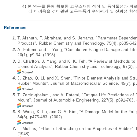
4) 본 연구를 통해 확보한 고무소재의 정적 및 동적물성과 피
에 어려움을 겪어왔던 고무부품의 수명평가 및 신뢰성 향상
References
1.
T. Alshuth, F. Abraham, and S. Jerrams, “Parameter Dependenc
Products”, Rubber Chemistry and Technology, 75(4), p635-642,
2.
A. Fatemi, and L. Yang, “Cumulative Fatigue Damage and Life P
20(1), p9-34, (1998).
3.
D. Charlton, J. Yang, and K. K. Teh, “A Review of Methods to 
Element Analysis”, Rubber Chemistry and Technology, 67(3), p
4.
J. Zhao, Q. Li, and X. Shen, “Finite Element Analysis and Stru
Rubber Mounts”, Journal of Macromolecular Science, 45(7), p5
5.
T. Zarrin-ghalami, and A. Fatemi, “Fatigue Life Predictions o
Mount”, Journal of Automobile Engineering, 227(5), p691-703, 
6.
B. Wang, K. Lu, and G. A. Kim, “A Damage Model for the Fatig
34(8), p475-483, (2002).
7.
L. Mullins, “Effect of Stretching on the Properties of Rubber”
(1948).