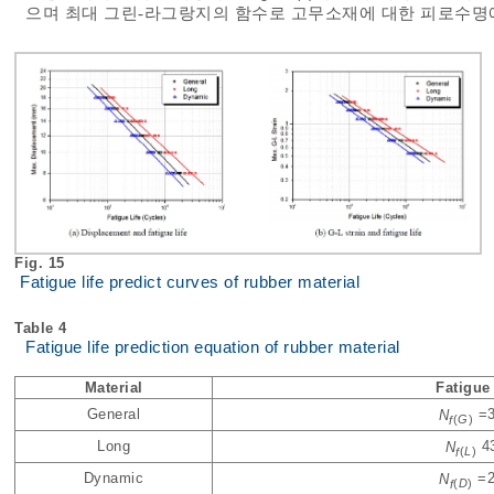
으며 최대 그린-라그랑지의 함수로 고무소재에 대한 피로수명
Fig. 15
Fatigue life predict curves of rubber material
Table 4
Fatigue life prediction equation of rubber material
Material
Fatigue 
General
N
=3
f
(
G
)
Long
N
43
f
(
L
)
Dynamic
N
=2
f
(
D
)