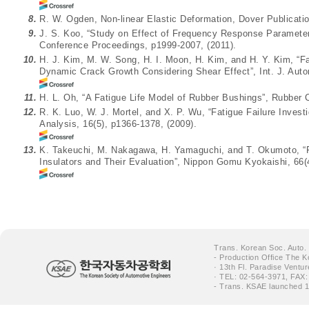
8.
R. W. Ogden, Non-linear Elastic Deformation, Dover Publicatio
9.
J. S. Koo, “Study on Effect of Frequency Response Parameter
Conference Proceedings, p1999-2007, (2011).
10.
H. J. Kim, M. W. Song, H. I. Moon, H. Kim, and H. Y. Kim, “Fa
Dynamic Crack Growth Considering Shear Effect”, Int. J. Auto
11.
H. L. Oh, “A Fatigue Life Model of Rubber Bushings”, Rubber 
12.
R. K. Luo, W. J. Mortel, and X. P. Wu, “Fatigue Failure Investi
Analysis, 16(5), p1366-1378, (2009).
13.
K. Takeuchi, M. Nakagawa, H. Yamaguchi, and T. Okumoto, “Fa
Insulators and Their Evaluation”, Nippon Gomu Kyokaishi, 66(4
Trans. Korean Soc. Auto.
- Production Office The K
· 13th Fl. Paradise Ventu
· TEL: 02-564-3971, FAX:
- Trans. KSAE launched 