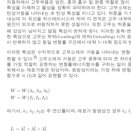
자동차에서 고무부품은 방진, 충격 흡수 및 완충 역할로 많
특성을 이해하고 물성을 정확히 파악하여야 한다. 고무소재는
탄성거동을 나타내는 초 탄성 특성을 지니고 있다. 하중을 가
내는데 이 곡선을 히스테리시스라 하며 이 면적은 고무 내부에 
원인이 되므로 바람직하지 못한 성질이다. 또한 고무는 하중을
해 강성이 낮아지고 댐핑 특성이 변하게 된다. 이러한 응력-변형
한 특성으로 고무는 부하(Loading)와 제하(Unloading) 
시 반복하지 않고 동일 변형률 구간에서 대략 5~10회 정도의
이러한 특성은 수치적으로 고무소재의 거동을 나타내는 변형률에너지함수(
8)
현할 수 있다.
고무소재의 거동은 고무 종류에 따라 큰 차이
를 가장 적절히 표현하는 변형률에너지함수를 구하는 일이 중
위해서는 재료거동은 탄성이며, 등방성이라는 가정 하에 변
함수로
과 같이 표현할 수 있다.
식 (1)
=
(
,
,
)
W
W
λ
λ
λ
1
2
3
W
=
W
λ
1
,
λ
2
,
λ
3
W
=
W
I
1
,
I
2
,
I
3
=
(
,
,
)
W
W
I
I
I
1
2
3
여기서,
λ
,
λ
,
λ
는 주 연신률이며, 재료가 등방성인 경우
I
,
I
1
2
3
1
2
2
2
=
+
+
I
λ
λ
λ
1
1
2
3