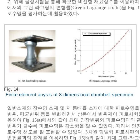
기 위해 물성시험을 통해 확보한 비선형 재료상수를 이용하여
에서의 그린-라그랑지 변형률(Green-Lagrange strain)을
Fig. 1
로수명을 평가하는데 활용하였다.
Fig. 14
Finite element anysis of 3-dimensional dumbbell specimen
일반소재와 장수명 소재 및 저 동배율 소재에 대한 피로수명을
변위, 평균변위 등을 변화하면서 상온에서 변위제어 피로시험
용하여
에서와 같이 최대 인장변위와 피로수명과의 
Fig. 15(a)
변위가 클수록 피로수명은 감소함을 알 수 있었다. 따라서 
로수명 선도를 잘 표현할 수 있었다. 3차원 덤벨형 피로시편
변형률과의 관계를 이용하면
와 같이 최대 그린-라
Fig. 15(b)