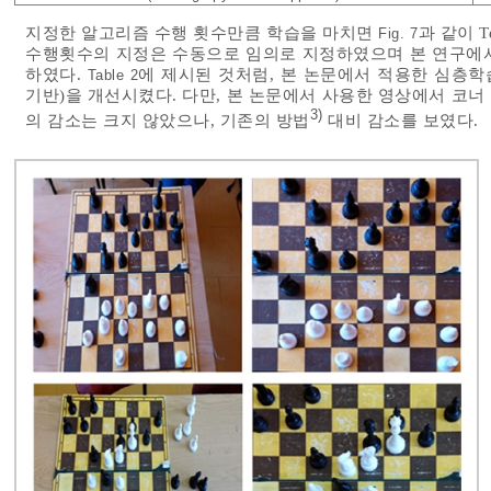
지정한 알고리즘 수행 횟수만큼 학습을 마치면
과 같이 T
Fig. 7
수행횟수의 지정은 수동으로 임의로 지정하였으며 본 연구에서는
하였다.
에 제시된 것처럼, 본 논문에서 적용한 심층
Table 2
기반)을 개선시켰다. 다만, 본 논문에서 사용한 영상에서 코
3)
의 감소는 크지 않았으나, 기존의 방법
대비 감소를 보였다.