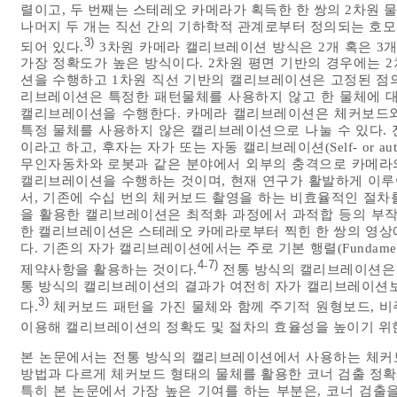
렬이고, 두 번째는 스테레오 카메라가 획득한 한 쌍의 2차원
나머지 두 개는 직선 간의 기하학적 관계로부터 정의되는 호모그
3)
되어 있다.
3차원 카메라 캘리브레이션 방식은 2개 혹은 
가장 정확도가 높은 방식이다. 2차원 평면 기반의 경우에는 
션을 수행하고 1차원 직선 기반의 캘리브레이션은 고정된 점
리브레이션은 특정한 패턴물체를 사용하지 않고 한 물체에 대
캘리브레이션을 수행한다. 카메라 캘리브레이션은 체커보드와
특정 물체를 사용하지 않은 캘리브레이션으로 나눌 수 있다. 전자는 전통
이라고 하고, 후자는 자가 또는 자동 캘리브레이션(Self- or auto
무인자동차와 로봇과 같은 분야에서 외부의 충격으로 카메라
캘리브레이션을 수행하는 것이며, 현재 연구가 활발하게 이루
서, 기존에 수십 번의 체커보드 촬영을 하는 비효율적인 절차를
을 활용한 캘리브레이션은 최적화 과정에서 과적합 등의 부작용이 발
한 캘리브레이션은 스테레오 카메라로부터 찍힌 한 쌍의 영상
다. 기존의 자가 캘리브레이션에서는 주로 기본 행렬(Fundament
4
7)
-
제약사항을 활용하는 것이다.
전통 방식의 캘리브레이션은 
통 방식의 캘리브레이션의 결과가 여전히 자가 캘리브레이션보
3)
다.
체커보드 패턴을 가진 물체와 함께 주기적 원형보드, 
이용해 캘리브레이션의 정확도 및 절차의 효율성을 높이기 위
본 논문에서는 전통 방식의 캘리브레이션에서 사용하는 체커
방법과 다르게 체커보드 형태의 물체를 활용한 코너 검출 정
특히 본 논문에서 가장 높은 기여를 하는 부분은, 코너 검출