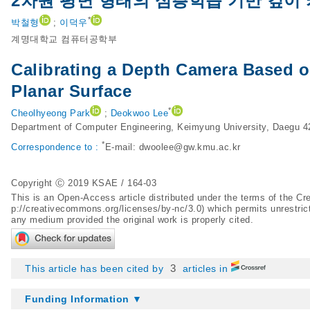
2차원 평면 형태의 심층학습 기반 깊이
*
박철형
;
이덕우
계명대학교 컴퓨터공학부
Calibrating a Depth Camera Based o
Planar Surface
*
Cheolhyeong Park
;
Deokwoo Lee
Department of Computer Engineering, Keimyung University, Daegu 4
*
Correspondence to :
E-mail:
dwoolee@gw.kmu.ac.kr
Copyright Ⓒ 2019 KSAE / 164-03
This is an Open-Access article distributed under the terms of the 
p://creativecommons.org/licenses/by-nc/3.0
) which permits unrestric
any medium provided the original work is properly cited.
3
This article has been cited by
articles in
Funding Information ▼