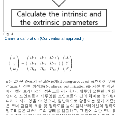
Fig. 4
Camera calibration (Conventional approach)
⎛
⎞
⎛
⎞
⎛
⎞
x
H
H
H
X
11
12
13
⎜
⎟
⎜
⎟
⎜
⎟
=
x
y
w
=
H
11
H
12
H
13
H
21
H
22
H
23
H
31
H
33
H
33
X
Y
Z
⎝
⎠
⎝
⎠
⎝
⎠
y
H
H
H
Y
21
22
23
H
H
H
Z
w
31
33
33
w
는 2차원 좌표의 균질좌표계(Homogeneous)로 표현하기 
적으로 비선형 최적화(Nonlinear optimization)를 거
메라 캘리브레이션의 정확도를 평가한다. 재투영 오류란 3차원
얻어진 포인트들과 재투영된 포인트들의 간의 차이로 정의된
여러 가지가 있을 수 있으나, 일반적으로 활용되는 평가 기준은 재투영 
은 코너 검출의 효율 및 정확도를 높여 캘리브레이션의 정확
알고리즘은 체커보드의 형태를 검출하고, 그 안에 속한 코너 및