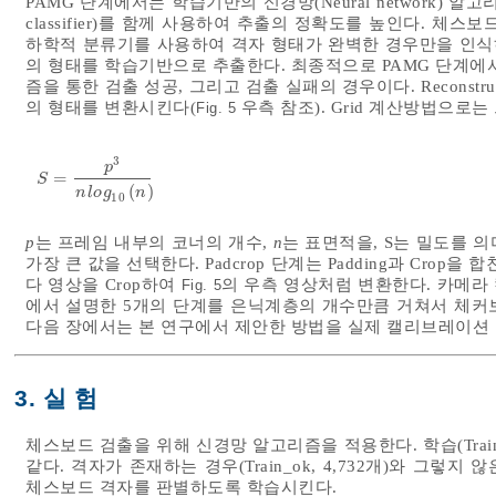
PAMG 단계에서는 학습기반의 신경망(Neural network) 알
classifier)를 함께 사용하여 추출의 정확도를 높인다. 
하학적 분류기를 사용하여 격자 형태가 완벽한 경우만을 인식
의 형태를 학습기반으로 추출한다. 최종적으로 PAMG 단계에
즘을 통한 검출 성공, 그리고 검출 실패의 경우이다. Reconstr
의 형태를 변환시킨다(
우측 참조). Grid 계산방법으로는
Fig. 5
3
p
=
S
=
p
3
n
l
o
g
10
n
S
(
)
n
l
o
g
n
10
p
는 프레임 내부의 코너의 개수,
n
는 표면적을, S는 밀도를 의
가장 큰 값을 선택한다. Padcrop 단계는 Padding과 Cro
다 영상을 Crop하여
의 우측 영상처럼 변환한다. 카메
Fig. 5
에서 설명한 5개의 단계를 은닉계층의 개수만큼 거쳐서 체커보
다음 장에서는 본 연구에서 제안한 방법을 실제 캘리브레이션 
3. 실 험
체스보드 검출을 위해 신경망 알고리즘을 적용한다. 학습(Train
같다. 격자가 존재하는 경우(Train_ok, 4,732개)와 그렇지 않
체스보드 격자를 판별하도록 학습시킨다.