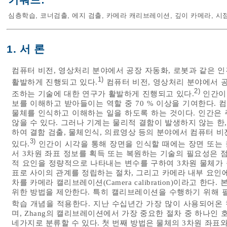
키워드:
심층학습
,
코너검출
,
에지 검출
,
카메라 캐리브레이션
,
깊이 카메라
,
시
1. 서 론
컴퓨터 비전, 영상처리 분야에서 공장 자동화, 로봇과 같은 
1)
활발하게 진행되고 있다.
컴퓨터 비전, 영상처리 분야에서 공
2)
조하는 기술에 대한 연구가 활발하게 진행되고 있다.
인간이 
보를 이해하고 받아들이는 역할 중 70 % 이상을 기여한다. 
물체를 인식하고 이해하는 일을 하도록 하는 것이다. 인간은
않을 수 있다. 그러나 기계는 물리적 결함이 발생하지 않는 한
하여 결함 검출, 물체인식, 의료영상 등의 분야에서 컴퓨터 
3)
있다.
인간이 시각을 통해 장면을 인식할 때에는 장면 또는 
서 3차원 좌표 정보를 획득 또는 복원하는 기술의 필요성은 
적 요인을 정량적으로 나타내는 변수를 구하여 3차원 물체가 
표로 사이의 관계를 정립하는 절차, 그리고 카메라 내부 요인
차를 카메라 캘리브레이션(Camera calibration)이라고
위한 방법을 제안한다. 특히 캘리브레이션을 수행하기 위해 
학습 개념을 적용한다. 지난 수십년간 가장 많이 사용되어온 
며, Zhang의 캘리브레이션에서 가장 중요한 절차 중 하나인 호모그
네가지로 분류할 수 있다. 첫 번째 방법은 물체의 3차원 좌표