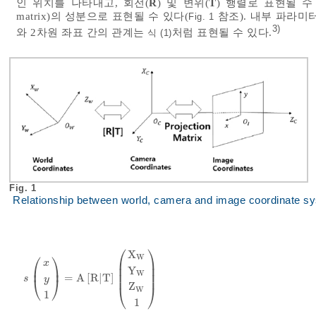
인 위치를 나타내고, 회전(
R
) 및 변위(
T
) 행렬로 표현될 수 
matrix)의 성분으로 표현될 수 있다(
참조). 내부 파라미
Fig. 1
3)
와 2차원 좌표 간의 관계는
처럼 표현될 수 있다.
식 (1)
Fig. 1
Relationship between world, camera and image coordinate s
⎛
⎞
X
⎛
⎞
W
⎜
⎟
x
⎜
⎟
⎜
⎟
Y
W
⎜
⎟
=
A
[
R
|
T
]
s
x
y
1
=
A
R
|
T
X
W
Y
W
Z
W
1
⎝
⎠
s
y
Z
⎝
⎠
W
1
1