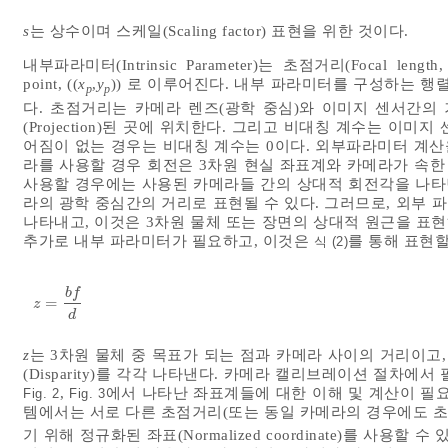
s
는 상수이며 스케일(Scaling factor) 표현을 위한 것이다.
내부파라미터(Intrinsic Parameter)는 초점거리(Focal length
point, ((
x
,
y
)) 로 이루어진다. 내부 파라미터를 구성하는 행
p
p
다. 초점거리는 카메라 렌즈(광학 중심)와 이미지 센서간의
(Projection)된 곳에 위치한다. 그리고 비대칭 계수는 이
어짐이 없는 경우는 비대칭 계수는 0이다. 외부파라미터 계산
라를 사용할 경우 회전은 3차원 현실 좌표계와 카메라가 속
사용할 경우에는 사용된 카메라들 간의 상대적 회전각을 나타낸
라의 광학 중심간의 거리로 표현될 수 있다. 그러므로, 외부
나타내고, 이것은 3차원 물체 또는 장면의 상대적 원근을 표
추가로 내부 파라미터가 필요하고, 이것은
를 통해 표현할
식 (2)
b
f
=
z
=
b
f
d
z
d
z
는 3차원 물체 중 목표가 되는 점과 카메라 사이의 거리이고
(Disparity)를 각각 나타낸다. 카메라 캘리브레이션 절차
,
에서 나타난 좌표계들에 대한 이해 및 계산이 필
Fig. 2
Fig. 3
템에서는 서로 다른 초점거리(또는 동일 카메라의 경우에도 초
기 위해 정규화된 좌표(Normalized coordinate)를 사용할 수 