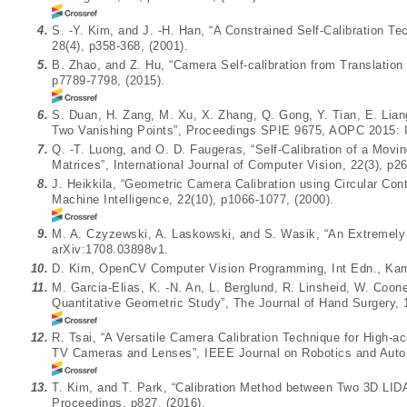
4.
S. -Y. Kim, and J. -H. Han, “A Constrained Self-Calibration Te
28(4), p358-368, (2001).
5.
B. Zhao, and Z. Hu, “Camera Self-calibration from Translation
p7789-7798, (2015).
6.
S. Duan, H. Zang, M. Xu, X. Zhang, Q. Gong, Y. Tian, E. Lian
Two Vanishing Points”, Proceedings SPIE 9675, AOPC 2015: I
7.
Q. -T. Luong, and O. D. Faugeras, “Self-Calibration of a Mo
Matrices”, International Journal of Computer Vision, 22(3), p2
8.
J. Heikkila, “Geometric Camera Calibration using Circular Con
Machine Intelligence, 22(10), p1066-1077, (2000).
9.
M. A. Czyzewski, A. Laskowski, and S. Wasik, “An Extremely E
arXiv:1708.03898v1.
10.
D. Kim, OpenCV Computer Vision Programming, Int Edn., Kame
11.
M. Garcia-Elias, K. -N. An, L. Berglund, R. Linsheid, W. Coon
Quantitative Geometric Study”, The Journal of Hand Surgery, 1
12.
R. Tsai, “A Versatile Camera Calibration Technique for High-a
TV Cameras and Lenses”, IEEE Journal on Robotics and Automa
13.
T. Kim, and T. Park, “Calibration Method between Two 3D LI
Proceedings, p827, (2016).