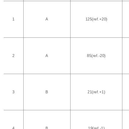
1
A
125(ref.+20)
2
A
85(ref.-20)
3
B
21(ref.+1)
4
B
19(ref.-1)