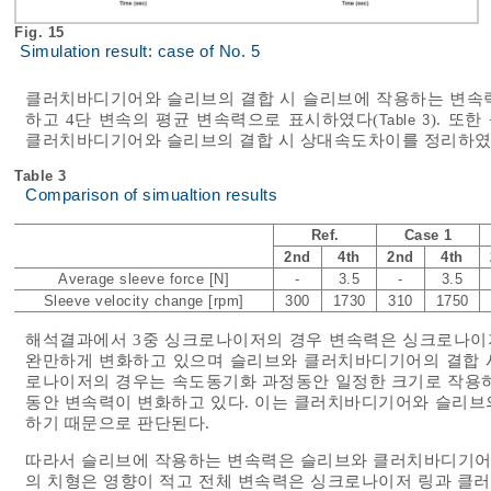
Fig. 15
Simulation result: case of No. 5
클러치바디기어와 슬리브의 결합 시 슬리브에 작용하는 변속력
하고 4단 변속의 평균 변속력으로 표시하였다(
). 또
Table 3
클러치바디기어와 슬리브의 결합 시 상대속도차이를 정리하였
Table 3
Comparison of simualtion results
Ref.
Case 1
2nd
4th
2nd
4th
Average sleeve force [N]
-
3.5
-
3.5
Sleeve velocity change [rpm]
300
1730
310
1750
해석결과에서 3중 싱크로나이저의 경우 변속력은 싱크로나이
완만하게 변화하고 있으며 슬리브와 클러치바디기어의 결합 시
로나이저의 경우는 속도동기화 과정동안 일정한 크기로 작용하다
동안 변속력이 변화하고 있다. 이는 클러치바디기어와 슬리브
하기 때문으로 판단된다.
따라서 슬리브에 작용하는 변속력은 슬리브와 클러치바디기어
의 치형은 영향이 적고 전체 변속력은 싱크로나이저 링과 클