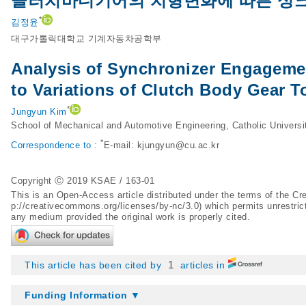
클러치바디기어의 치형변화에 따른 싱
*
김정윤
대구가톨릭대학교 기계자동차공학부
Analysis of Synchronizer Engagemen
to Variations of Clutch Body Gear 
*
Jungyun Kim
School of Mechanical and Automotive Engineering, Catholic Univers
*
Correspondence to :
E-mail:
kjungyun@cu.ac.kr
Copyright Ⓒ 2019 KSAE / 163-01
This is an Open-Access article distributed under the terms of the 
p://creativecommons.org/licenses/by-nc/3.0
) which permits unrestric
any medium provided the original work is properly cited.
1
This article has been cited by
articles in
Funding Information ▼