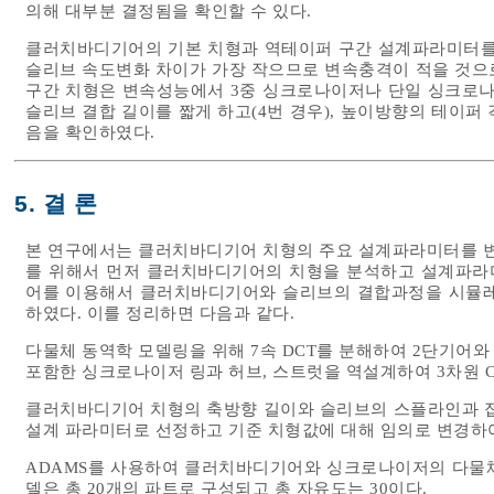
의해 대부분 결정됨을 확인할 수 있다.
클러치바디기어의 기본 치형과 역테이퍼 구간 설계파라미터를 변
슬리브 속도변화 차이가 가장 작으므로 변속충격이 적을 것으
구간 치형은 변속성능에서 3중 싱크로나이저나 단일 싱크로나
슬리브 결합 길이를 짧게 하고(4번 경우), 높이방향의 테이퍼
음을 확인하였다.
5. 결 론
본 연구에서는 클러치바디기어 치형의 주요 설계파라미터를 
를 위해서 먼저 클러치바디기어의 치형을 분석하고 설계파라
어를 이용해서 클러치바디기어와 슬리브의 결합과정을 시뮬레
하였다. 이를 정리하면 다음과 같다.
다물체 동역학 모델링을 위해 7속 DCT를 분해하여 2단기어
포함한 싱크로나이저 링과 허브, 스트럿을 역설계하여 3차원 C
클러치바디기어 치형의 축방향 길이와 슬리브의 스플라인과 접
설계 파라미터로 선정하고 기준 치형값에 대해 임의로 변경하
ADAMS를 사용하여 클러치바디기어와 싱크로나이저의 다물체
델은 총 20개의 파트로 구성되고 총 자유도는 30이다.