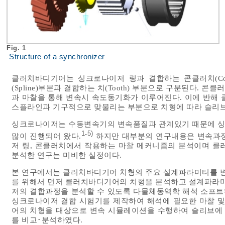
Fig. 1
Structure of a synchronizer
클러치바디기어는 싱크로나이저 링과 결합하는 콘클러치(Conical
(Spline)부분과 결합하는 치(Tooth) 부분으로 구분된다.
과 마찰을 통해 변속시 속도동기화가 이루어진다. 이에 반해
스플라인과 기구적으로 맞물리는 부분으로 치형에 따라 슬리
싱크로나이저는 수동변속기의 변속품질과 관계있기 때문에 싱
1
5)
-
많이 진행되어 왔다.
하지만 대부분의 연구내용은 변속과정
저 링, 콘클러치에서 작용하는 마찰 메커니즘의 분석이며 
분석한 연구는 미비한 실정이다.
본 연구에서는 클러치바디기어 치형의 주요 설계파라미터를 
를 위해서 먼저 클러치바디기어의 치형을 분석하고 설계파라
저의 결합과정을 분석할 수 있도록 다물체동역학 해석 소프트
싱크로나이저 결합 시험기를 제작하여 해석에 필요한 마찰 
어의 치형을 대상으로 변속 시뮬레이션을 수행하여 슬리브에
를 비교･분석하였다.