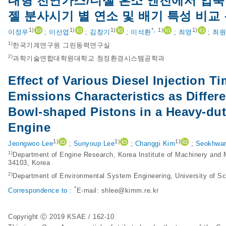
대형 천연가스/디젤 혼소 엔진에서 압축
젤 분사시기 별 연소 및 배기 특성 비교
,
1)
1)
1)
*
1)
1)
이정우
;
이선엽
;
김창기
;
이석환
;
최영
;
최원
1)
한국기계연구원 그린동력연구실
2)
과학기술연합대학원대학교 청정환경시스템공학과
Effect of Various Diesel Injection 
Emissions Characteristics as Diffe
Bowl-shaped Pistons in a Heavy-duty
Engine
1)
1)
1)
Jeongwoo Lee
;
Sunyoup Lee
;
Changgi Kim
;
Seokhwa
1)
Department of Engine Research, Korea Institute of Machinery and 
34103, Korea
2)
Department of Environmental System Engineering, University of S
*
Correspondence to :
E-mail:
shlee@kimm.re.kr
Copyright Ⓒ 2019 KSAE / 162-10