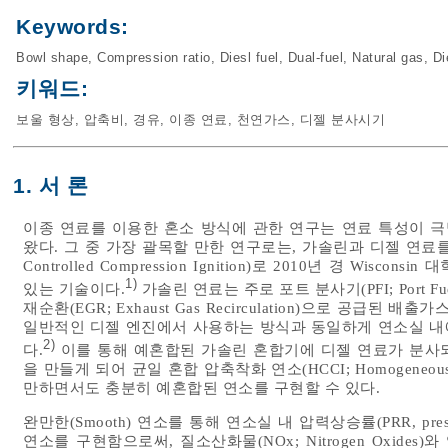
Keywords:
Bowl shape
,
Compression ratio
,
Diesl fuel
,
Dual-fuel
,
Natural gas
,
Di
키워드:
보울 형상
,
압축비
,
경유
,
이종 연료
,
천연가스
,
디젤 분사시기
1. 서 론
이종 연료를 이용한 혼소 방식에 관한 연구는 연료 특성이 극
왔다. 그 중 가장 괄목할 만한 연구로는, 가솔린과 디젤 연료를 이용
Controlled Compression Ignition)로 2010년 경 W
1)
있는 기술이다.
가솔린 연료는 주로 포트 분사기(PFI; Port Fu
재순환(EGR; Exhaust Gas Recirculation)으로 공급
일반적인 디젤 엔진에서 사용하는 방식과 동일하게 연소실 내에 직접 분
2)
다.
이를 통해 예혼합된 가솔린 혼합기에 디젤 연료가 분사되면서 연소실 
을 만들게 되어 균일 혼합 압축착화 연소(HCCI; Homogeneous Ch
만하면서도 충분히 예혼합된 연소를 구현할 수 있다.
완만한(Smooth) 연소를 통해 연소실 내 압력상승률(PRR, pressu
연소를 구현함으로써, 질소산화물(NOx; Nitrogen Oxides)와 입