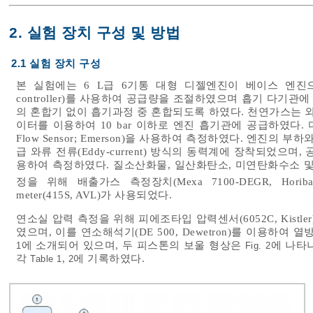
2. 실험 장치 구성 및 방법
2.1 실험 장치 구성
본 실험에는 6 L급 6기통 대형 디젤엔진이 베이스 엔진으로
controller)를 사용하여 공급량을 조절하였으며 흡기 다기관에 자연
의 혼합기 없이 흡기과정 중 혼합되도록 하였다. 천연가스는 외
이터를 이용하여 10 bar 이하로 엔진 흡기관에 공급하였다. 디젤
Flow Sensor; Emerson)을 사용하여 측정하였다. 엔진의 
급 와류 전류(Eddy-current) 방식의 동력계에 장착되었으며, 공
용하여 측정하였다. 질소산화물, 일산화탄소, 미연탄화수소 및
정을 위해 배출가스 측정장치(Mexa 7100-DEGR, Hor
meter(415S, AVL)가 사용되었다.
연소실 압력 측정을 위해 피에조타입 압력센서(6052C, Kistler)
였으며, 이를 연소해석기(DE 500, Dewetron)를 이용
에 소개되어 있으며, 두 피스톤의 보울 형상은
에 나타
1
Fig. 2
각
,
에 기록하였다.
Table 1
2