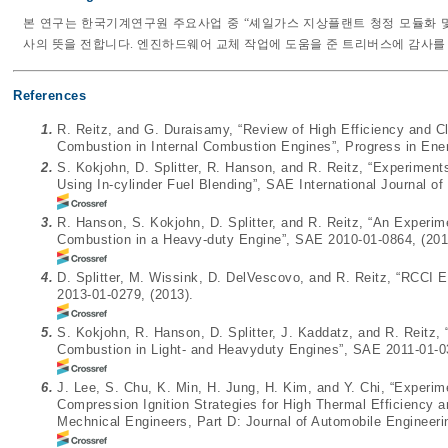
본 연구는 한국기계연구원 주요사업 중 “셰일가스 지상플랜트 청정 모듈화 
사의 뜻을 전합니다. 엔진하드웨어 교체 작업에 도움을 준 트리버스에 감사를
References
1.
R. Reitz, and G. Duraisamy, “Review of High Efficiency and C
Combustion in Internal Combustion Engines”, Progress in Ene
2.
S. Kokjohn, D. Splitter, R. Hanson, and R. Reitz, “Experime
Using In-cylinder Fuel Blending”, SAE International Journal of 
3.
R. Hanson, S. Kokjohn, D. Splitter, and R. Reitz, “An Experime
Combustion in a Heavy-duty Engine”, SAE 2010-01-0864, (201
4.
D. Splitter, M. Wissink, D. DelVescovo, and R. Reitz, “RCCI
2013-01-0279, (2013).
5.
S. Kokjohn, R. Hanson, D. Splitter, J. Kaddatz, and R. Reitz, 
Combustion in Light- and Heavyduty Engines”, SAE 2011-01-03
6.
J. Lee, S. Chu, K. Min, H. Jung, H. Kim, and Y. Chi, “Experime
Compression Ignition Strategies for High Thermal Efficiency a
Mechnical Engineers, Part D: Journal of Automobile Engineeri