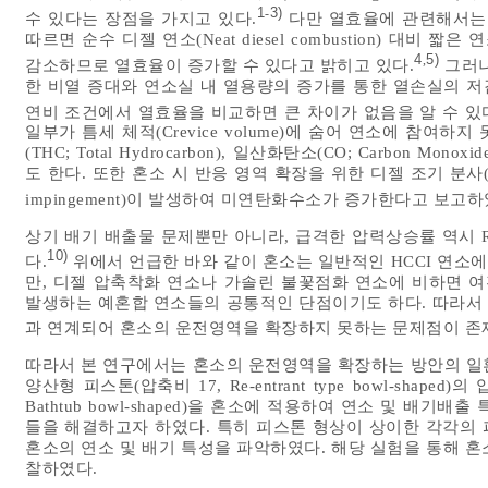
1
3)
-
수 있다는 장점을 가지고 있다.
다만 열효율에 관련해서는 
따르면 순수 디젤 연소(Neat diesel combustion) 대비 짧은 
4
5)
,
감소하므로 열효율이 증가할 수 있다고 밝히고 있다.
그러나
한 비열 증대와 연소실 내 열용량의 증가를 통한 열손실의 저
연비 조건에서 열효율을 비교하면 큰 차이가 없음을 알 수 있
일부가 틈세 체적(Crevice volume)에 숨어 연소에 참
(THC; Total Hydrocarbon), 일산화탄소(CO; Carbon
도 한다. 또한 혼소 시 반응 영역 확장을 위한 디젤 조기 분사(Early 
impingement)이 발생하여 미연탄화수소가 증가한다고 보고하
상기 배기 배출물 문제뿐만 아니라, 급격한 압력상승률 역시 R
10)
다.
위에서 언급한 바와 같이 혼소는 일반적인 HCCI 연소
만, 디젤 압축착화 연소나 가솔린 불꽃점화 연소에 비하면 여
발생하는 예혼합 연소들의 공통적인 단점이기도 하다. 따라서
과 연계되어 혼소의 운전영역을 확장하지 못하는 문제점이 존
따라서 본 연구에서는 혼소의 운전영역을 확장하는 방안의 일
양산형 피스톤(압축비 17, Re-entrant type bowl-sha
Bathtub bowl-shaped)을 혼소에 적용하여 연소 및 배
들을 해결하고자 하였다. 특히 피스톤 형상이 상이한 각각의 
혼소의 연소 및 배기 특성을 파악하였다. 해당 실험을 통해 
찰하였다.