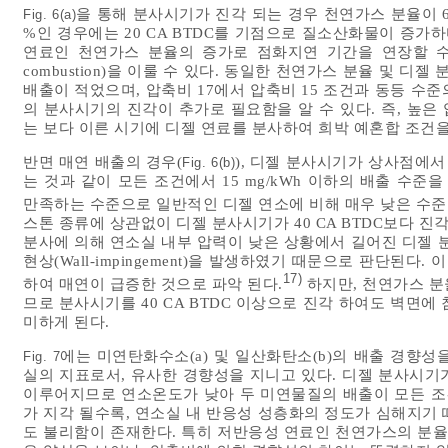
을 통해 분사시기가 진각 되는 경우 천연가스 분율이 60 
Fig. 6(a)
%인 경우에는 20 CA BTDC를 기점으로 질소산화물이 증가
연료인 천연가스 분율의 증가로 점화지연 기간을 연장할 수 있어, 예
combustion)을 이룰 수 있다. 동일한 천연가스 분율 및
배출이 적었으며, 압축비 17에서 압축비 15 조건과 동등 수준
의 분사시기의 진각이 추가로 필요함을 알 수 있다. 즉, 높
는 보다 이른 시기에 디젤 연료를 분사하여 희박 예혼합 조건을
반면 매연 배출의 경우(
), 디젤 분사시기가 상사점에서 
Fig. 6(b)
는 것과 같이 모든 조건에서 15 mg/kWh 이하의 배출 수준을
만족하는 수준으로 일반적인 디젤 연소에 비해 매우 낮은 수준
스톤 종류에 상관없이 디젤 분사시기가 40 CA BTDC보다 진
분사에 의해 연소실 내부 압력이 낮은 상황에서 길어진 디젤 
현상(Wall-impingement)을 발생하였기 때문으로 판단된다. 이
17)
하여 매연이 급증한 것으로 파악 된다.
하지만, 천연가스 분
므로 분사시기를 40 CA BTDC 이상으로 진각 하여도 벽면
미하게 된다.
에는 미연탄화수소(a) 및 일산화탄소(b)의 배출 경향
Fig. 7
실의 지표로서, 유사한 경향성을 지니고 있다. 디젤 분사시기
이루어지므로 연소온도가 낮아 두 미연물질의 배출이 모든 조건
가 지각 될수록, 연소실 내 반응성 성층화의 정도가 심해지기
도 불리함이 존재한다. 특히 저반응성 연료인 천연가스의 분율