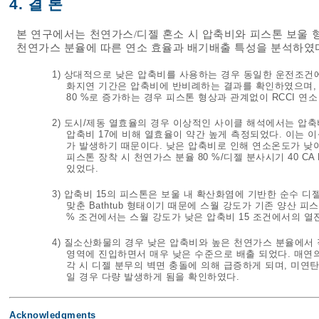
4. 결 론
본 연구에서는 천연가스/디젤 혼소 시 압축비와 피스톤 보울 
천연가스 분율에 따른 연소 효율과 배기배출 특성을 분석하였다
1) 상대적으로 낮은 압축비를 사용하는 경우 동일한 운전조건에
화지연 기간은 압축비에 반비례하는 결과를 확인하였으며, 동
80 %로 증가하는 경우 피스톤 형상과 관계없이 RCCI 연소
2) 도시/제동 열효율의 경우 이상적인 사이클 해석에서는 압축
압축비 17에 비해 열효율이 약간 높게 측정되었다. 이는 
가 발생하기 때문이다. 낮은 압축비로 인해 연소온도가 낮아
피스톤 장착 시 천연가스 분율 80 %/디젤 분사시기 40 CA
있었다.
3) 압축비 15의 피스톤은 보울 내 확산화염에 기반한 순수 디
맞춘 Bathtub 형태이기 때문에 스월 강도가 기존 양산 피
% 조건에서는 스월 강도가 낮은 압축비 15 조건에서의 열
4) 질소산화물의 경우 낮은 압축비와 높은 천연가스 분율에서 
영역에 진입하면서 매우 낮은 수준으로 배출 되었다. 매연의 
각 시 디젤 분무의 벽면 충돌에 의해 급증하게 되며, 미
일 경우 다량 발생하게 됨을 확인하였다.
Acknowledgments