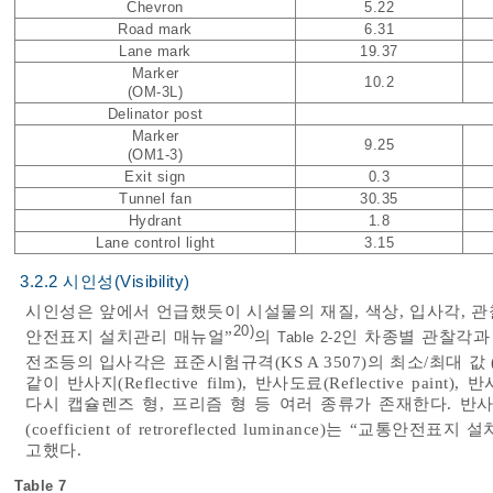
Chevron
5.22
Road mark
6.31
Lane mark
19.37
Marker
10.2
(OM-3L)
Delinator post
Marker
9.25
(OM1-3)
Exit sign
0.3
Tunnel fan
30.35
Hydrant
1.8
Lane control light
3.15
3.2.2 시인성(Visibility)
시인성은 앞에서 언급했듯이 시설물의 재질, 색상, 입사각, 관
20)
안전표지 설치관리 매뉴얼”
의
인 차종별 관찰각과 
Table 2-2
전조등의 입사각은 표준시험규격(KS A 3507)의 최소/최대 값 (-
같이 반사지(Reflective film), 반사도료(Reflective paint
다시 캡슐렌즈 형, 프리즘 형 등 여러 종류가 존재한다. 반
(coefficient of retroreflected luminance)는 “교통안전
고했다.
Table 7