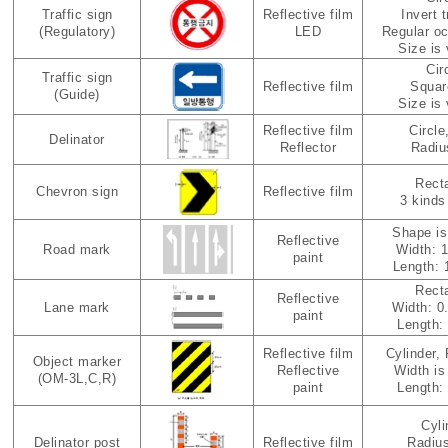
Traffic sign
Reflective film
Invert t
(Regulatory)
LED
Regular oc
Size is 
Cir
Traffic sign
Reflective film
Squar
(Guide)
Size is 
Reflective film
Circle,
Delinator
Reflector
Radiu
Rect
Chevron sign
Reflective film
3 kinds
Shape is
Reflective
Road mark
Width: 1
paint
Length: 
Rect
Reflective
Lane mark
Width: 0
paint
Length: 
Reflective film
Cylinder,
Object marker
Reflective
Width is
(OM-3L,C,R)
paint
Length: 
Cyli
Delinator post
Reflective film
Radius