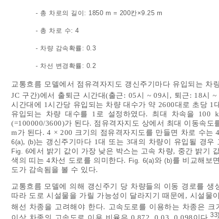
- 총 차로의 길이: 1850 m = 200칸×9.25 m
- 총 차로 수: 4
- 차량 감속확률: 0.3
- 차선 변경확률: 0.2
교통흐름 모델에서 점유격자지도 갱신주기마다 유입되는 차량의
JC 구간)에서 출퇴근 시간대(출근: 05시 ~ 09시, 퇴근: 18
시간대에 1시간당 유입되는 차량 대수가 약 2600대로 초당 
유입되는 차량 대수를 1로 설정하였다. 최대 차속을 100 k
(=100000/3600)가 된다. 점유격자지도 상에서 최대 이동속도
m가 된다. 4 × 200 크기의 점유격자지도를 만들면 차로 수는 
,
는 갱신주기마다 1대 또는 3대의 차량이 유입될 경우
6(a)
(b)
에서 밝기 값이 가장 낮은 박스는 고속 차량, 중간 밝기 
Fig. 6
색의 띠는 4차선 도로를 의미한다.
와
를 비교해보면
Fig. 6(a)
(b)
도가 감속됨을 볼 수 있다.
교통흐름 모델에 의해 갱신주기 당 차량들의 이동 경로를 생
따라 도로 시설물을 가릴 가능성이 달라지기 때문에, 시설물이
해선 차종을 고려해야 한다. 고속도로를 이용하는 차종은 크
33
이상 차종의 고속도로 이용 비율은 0.872, 0.03, 0.098이다.