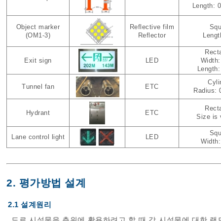
Length: 0
Object marker
Reflective film
Squ
(OM1-3)
Reflector
Lengt
Rect
Exit sign
LED
Width:
Length:
Cyli
Tunnel fan
ETC
Radius: 
Rect
Hydrant
ETC
Size is 
Squ
Lane control light
LED
Width:
2. 평가방법 설계
2.1 설계원리
도로 시설물을 측위에 활용하려고 할 때 각 시설물에 대한 랜