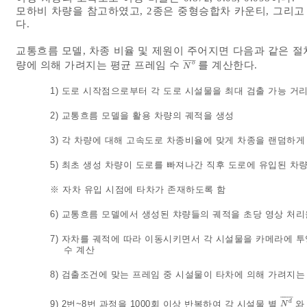
모하비 차량을 참고하였고, 2종은 중형승합차 카운티, 그리고
다.
교통흐름 모델, 차종 비율 및 제원이 주어지면 다음과 같은 절
¯
¯
¯
¯
¯
량에 의해 가려지는 평균 프레임 수
를 계산한다.
o
N
o
¯
N
1) 도로 시작점으로부터 각 도로 시설물을 최대 검출 가능 거
2) 교통흐름 모델을 활용 차량의 궤적을 생성
3) 각 차량에 대해 고속도로 차종비율에 맞게 차종을 랜덤하게
5) 최초 생성 차량이 도로를 빠져나간 직후 도로에 유입된 차
※ 자차 유입 시점에 타차가 존재하도록 함
6) 교통흐름 모델에서 생성된 챠량들의 궤적을 초당 영상 처리율 
7) 자차를 궤적에 따라 이동시키면서 각 시설물을 카메라에 투
수 계산
8) 검출조건에 맞는 프레임 중 시설물이 타차에 의해 가려지는
¯
¯
¯
¯
¯
d
9) 2번~8번 과정을 1000회 이상 반복하여 각 시설물 별
N
d
¯
N