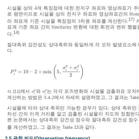
시설물 상의 4개 특징점에 대한 전지구 좌표와 영상좌표가 주
로 평면이므로 시설물 상의 전지구 좌표와 영상좌표간의 Homog
17)
라 좌표계 기준 시설물 특징점의 3차원 좌표를 계산한다.
카
표계 기준 좌표 간의 Similarity 변환에 대한 회전과 변위
14)
다.
절대측위 강건성도 상대측위와 동일하게 각 오차 발생요소에 
다.
p
(
)
+
d
σ
σ
i
i
g
=
10
−
2
×
m
i
n
5
,
P
i
g
=
10
-
2
×
m
i
n
5
,
σ
i
p
+
σ
i
d
2
P
i
2
p
에서
와
는 각각 포즈변화와 시설물 검출좌표 오차
식 (11)
d
σ
i
p
σ
i
d
σ
σ
i
i
계산하는 방법은 3.4.2에서 자세히 설명하였고, 그 결과는
Tabl
시설물에 따라 상대 측위만 가능한 경우가 있다. 상대 측위만
차선 간의 이격 거리를 알고 검출된 시설물이 지도와 정합된다
본 논문에서는 상대측위 강건성 점수와 절대측위 강건성 점수
를 계산하였고, 그 결과는
과 같다.
Table 13
2.5 관찰 빈도(Observation frequency)