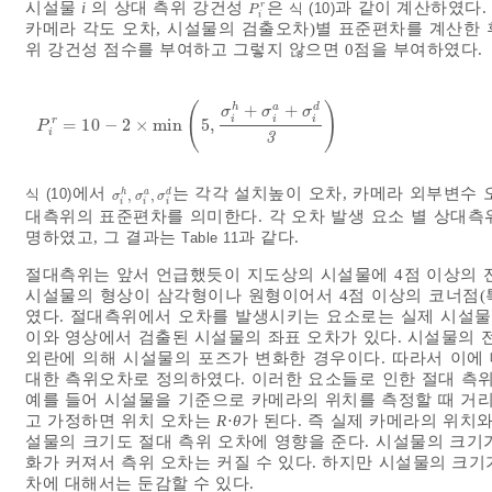
시설물
i
의 상대 측위 강건성
은
과 같이 계산하였다.
r
식 (10)
P
i
r
P
i
카메라 각도 오차, 시설물의 검출오차)별 표준편차를 계산한 후
위 강건성 점수를 부여하고 그렇지 않으면 0점을 부여하였다.
(
)
+
+
h
a
d
σ
σ
σ
i
i
i
r
=
10
−
2
×
m
i
n
5
,
P
i
r
=
10
-
2
×
m
i
n
5
,
σ
i
h
+
σ
i
a
+
σ
i
d
3
P
i
3
에서
는 각각 설치높이 오차, 카메라 외부변수 
식 (10)
,
,
h
a
d
σ
i
h
,
σ
i
a
,
σ
i
d
σ
σ
σ
i
i
i
대측위의 표준편차를 의미한다. 각 오차 발생 요소 별 상대측위
명하였고, 그 결과는
과 같다.
Table 11
절대측위는 앞서 언급했듯이 지도상의 시설물에 4점 이상의 
시설물의 형상이 삼각형이나 원형이어서 4점 이상의 코너점(
였다. 절대측위에서 오차를 발생시키는 요소로는 실제 시설물
이와 영상에서 검출된 시설물의 좌표 오차가 있다. 시설물의 
외란에 의해 시설물의 포즈가 변화한 경우이다. 따라서 이에
대한 측위오차로 정의하였다. 이러한 요소들로 인한 절대 측위
예를 들어 시설물을 기준으로 카메라의 위치를 측정할 때 거
고 가정하면 위치 오차는
R
⋅
θ
가 된다. 즉 실제 카메라의 위치
설물의 크기도 절대 측위 오차에 영향을 준다. 시설물의 크기
화가 커져서 측위 오차는 커질 수 있다. 하지만 시설물의 크
차에 대해서는 둔감할 수 있다.