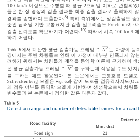
100 km/h 이상으로 주행할 때 평균 2프레임 이하로 관찰
들은 한 장 영상의 검출 결과를 최종 검출 결과로 출력하지 
8)
결과를 종합하여 도출한다.
특히 측위에서는 정검출율도 중요
준인 딥러닝 기반 교통표지판 검출 알고리즘도 Precision이
10)
검출 신뢰도를 확보하기가 어렵다.
따라서 시속 100 km/
하기 어렵다.
¯
¯
¯
¯
¯
에서 계산한 평균 검출가능 프레임 수
는 차량이 등
d
Table 5
N
d
¯
N
경에서는 주변 차량들로 인해 이 가정이 대부분 만족되지 않는
려하기 위해서는 차량들의 궤적을 동역학 이론에 근거하여 생
¯
¯
¯
¯
¯
은 평균 검출가능 프레임 수
를 구하는데 적용될 수도 있지
d
N
d
¯
N
를 구하는 데도 활용된다. 본 논문에서는 교통흐름 모델로 Nage
Schreckenberg 모델은
과 같이 도로를 점유격자지도(Occu
Fig. 6
의 점유 여부를 동역학 모델에 기반하여 생성함으로써 차량들의 주행
변수들과 본 논문에서 정의한 값은 다음과 같다.
Table 5
Detection range and number of detectable frames for a road fa
Detectio
Road facility
Min. dist
Road sign
21