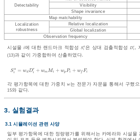
Detectability
Visibility
Shape invariance
Map matchability
Relative localization
Localization
robustness
Global localization
Observation frequency
시설물
i
에 대한 랜드마크 적합성
은 상대 검출적합성
,
a
r
S
i
a
D
i
r
S
D
i
i
과 같이 가중합하여 산출하였다.
(13)
a
r
=
+
+
+
S
i
a
=
w
d
D
i
r
+
w
m
M
i
+
w
p
P
i
+
w
f
F
i
S
w
D
w
M
w
P
w
F
d
m
i
p
i
i
f
i
i
각 평가항목에 대한 가중치
w
는 전문가 자문을 통해서 구했으
와 같다.
15
3. 실험결과
3.1 시뮬레이션 관련 사양
일부 평가항목에 대한 정량평가를 위해서는 카메라와 시설물 간
이 및 포즈 등을 변화시키면서 분석해야 한다. 실제 환경에서