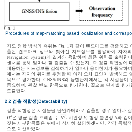
Fig. 1
Procedures of map-matching based localization and correspond
지도 정합 방식의 측위는
과 같이 랜드마크를 검출하고 
Fig. 1
출된 랜드마크 정보와 찾아진 지도정보를 활용하여 자차의 위치를
Navigation System)의 결과와 융합하여 최종 위치를 
센서를 통해 얼마나 잘 검출될 수 있는지, 즉 검출 적합성에
대응하는 지도정보를 검색하기가 얼마나 용이한지가 중요하며,
에서는 자차의 위치를 추정할 때 여러 오차 요인이 발생해도 
목으로 평가한다. GNSS/INS와 융합단계에서는 각 시설물
중요하여, 관찰 빈도 항목으로 평가한다. 끝으로 단계별 평
도출한다.
2.2 검출 적합성(Detectability)
검출 적합성은 시설물을 단안카메라로 검출할 경우 얼마나 잘
¯
¯
¯
¯
¯
a
D
은 평균 검출 프레임 수
, 시인성
V
, 형상 불변성
S
와 같
f
N
f
¯
N
짓는 세부항목들은 뒤에서 상세히 설명하겠지만, 각각 독립적
으로 계산하였다.