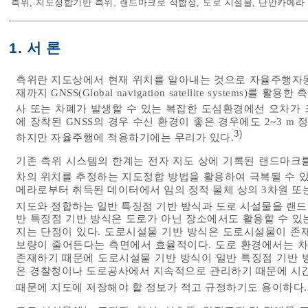
측위
,
지도정합기반 측위
,
랜드마크로 적합성
,
도로 시설물
,
단안카메라
1. 서 론
측위란 지도상에서 현재 위치를 알아내는 것으로 자율주행자동
재까지 GNSS(Global navigation satellite system
사 또는 차폐가 발생할 수 있는 복잡한 도심환경에선 오차가
에 장착된 GNSS의 경우 수신 환경이 좋은 경우에도 2~3 
3)
하지만 자율주행에 적용하기에는 무리가 있다.
기존 측위 시스템의 한계는 전자 지도 상에 기록된 랜드마크
차의 위치를 추정하는 지도정합 방법을 활용하여 극복될 수 있
메라로부터 취득된 데이터에서 임의 정적 물체 상의 3차원 또
지도와 정합하는 일반 특징점 기반 방식과 도로 시설물을 랜드
반 특징점 기반 방식은 도로가 아닌 장소에서도 활용할 수 있
지는 단점이 있다. 도로시설물 기반 방식은 도로시설물이 존
보량이 줄어든다는 측면에서 효율적이다. 도로 환경에서는 차
존재하기 때문에 도로시설물 기반 방식이 일반 특징점 기반 방
은 경찰청이나 도로공사에서 지속적으로 관리하기 때문에 시간
때문에 지도에 저장해야 할 정보가 적고 규정하기도 용이하다.