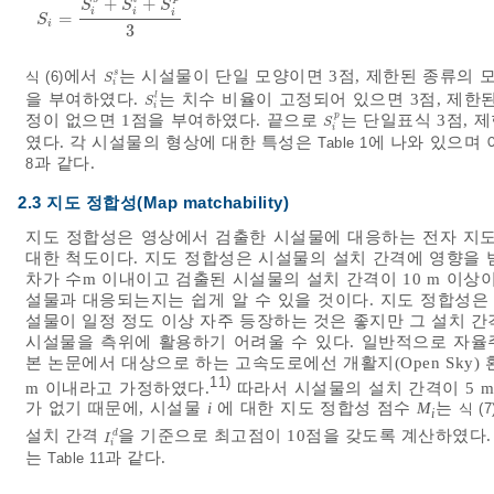
+
+
S
S
S
i
i
i
=
S
i
=
S
i
s
+
S
i
l
+
S
i
p
3
S
i
3
에서
는 시설물이 단일 모양이면 3점, 제한된 종류의 
s
식 (6)
S
i
s
S
i
을 부여하였다.
는 치수 비율이 고정되어 있으면 3점, 제한
l
S
i
l
S
i
p
정이 없으면 1점을 부여하였다. 끝으로
는 단일표식 3점, 
S
i
p
S
i
였다. 각 시설물의 형상에 대한 특성은
에 나와 있으며
Table 1
과 같다.
8
2.3 지도 정합성(Map matchability)
지도 정합성은 영상에서 검출한 시설물에 대응하는 전자 지도
대한 척도이다. 지도 정합성은 시설물의 설치 간격에 영향을 받
차가 수m 이내이고 검출된 시설물의 설치 간격이 10 m 이상
설물과 대응되는지는 쉽게 알 수 있을 것이다. 지도 정합성은
설물이 일정 정도 이상 자주 등장하는 것은 좋지만 그 설치 
시설물을 측위에 활용하기 어려울 수 있다. 일반적으로 자율
본 논문에서 대상으로 하는 고속도로에선 개활지(Open Sky) 
11)
m 이내라고 가정하였다.
따라서 시설물의 설치 간격이 5 
가 없기 때문에, 시설물
i
에 대한 지도 정합성 점수
M
는
식 (7
i
설치 간격
을 기준으로 최고점이 10점을 갖도록 계산하였다.
d
I
i
d
I
i
는
과 같다.
Table 11