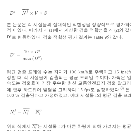
¯
¯
¯
¯
¯
a
f
=
×
×
D
a
=
N
f
¯
×
V
×
S
D
N
V
S
본 논문은 각 시설물의 절대적인 적합성을 정량적으로 평가하
적이 있다. 따라서
에서 계산한 검출 적합성을
와 같
식 (1)
식 (2)
r
D
로 변환하였다. 검출 적합성 평가 결과는
와 같다.
Table 9
a
10
×
D
r
=
D
r
=
10
×
D
a
m
a
x
D
a
D
a
m
a
x
(
)
D
평균 검출 프레임 수는 자차가 100 km/h로 주행하고 15 fps(f
정할 때 각 시설물이 검출되는 평균 프레임 수이다. 차속은
속도는 검출율이 가장 우수한 최신 교통안전표지 검출 알고리즘이 
8)
에 향후 하드웨어 발달을 고려하여 15 fps로 설정하였다.
본
100 % 검출된다고 가정하였고, 이때 시설물 i의 평균 검출 
¯
¯
¯
¯
¯
¯
¯
¯
¯
¯
¯
¯
¯
¯
¯
f
d
o
=
−
N
i
f
¯
=
N
i
d
¯
-
N
i
o
¯
N
N
N
i
i
i
¯
¯
¯
¯
¯
위의 식에서
는 시설물
i
가 다른 차량에 의해 가려지는 평
o
N
i
o
¯
N
i