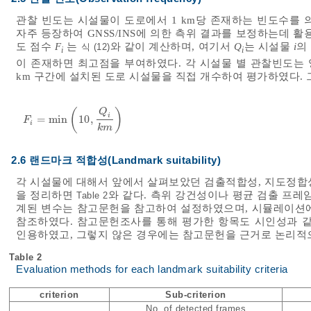
관찰 빈도는 시설물이 도로에서 1 km당 존재하는 빈도수를 
자주 등장하여 GNSS/INS에 의한 측위 결과를 보정하는데 
도 점수
F
는
와 같이 계산하며, 여기서
Q
는 시설물
i
의
식 (12)
i
i
이 존재하면 최고점을 부여하였다. 각 시설물 별 관찰빈도는 영
km 구간에 설치된 도로 시설물을 직접 개수하여 평가하였다. 
(
)
Q
i
=
m
i
n
10
,
F
i
=
m
i
n
10
,
Q
i
k
m
F
i
k
m
2.6 랜드마크 적합성(Landmark suitability)
각 시설물에 대해서 앞에서 살펴보았던 검출적합성, 지도정합
을 정리하면
와 같다. 측위 강건성이나 평균 검출 프레
Table 2
계된 변수는 참고문헌을 참고하여 설정하였으며, 시뮬레이션에
참조하였다. 참고문헌조사를 통해 평가한 항목도 시인성과 같
인용하였고, 그렇지 않은 경우에는 참고문헌을 근거로 논리적
Table 2
Evaluation methods for each landmark suitability criteria
criterion
Sub-criterion
No. of detected frames