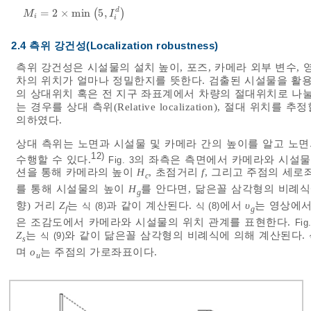
d
=
2
×
m
i
n
(
5
,
)
M
i
=
2
×
m
i
n
5
,
I
i
d
M
I
i
i
2.4 측위 강건성(Localization robustness)
측위 강건성은 시설물의 설치 높이, 포즈, 카메라 외부 변수,
차의 위치가 얼마나 정밀한지를 뜻한다. 검출된 시설물을 활용
의 상대위치 혹은 전 지구 좌표계에서 차량의 절대위치로 나눌 
는 경우를 상대 측위(Relative localization), 절대 위치를 추정
의하였다.
상대 측위는 노면과 시설물 및 카메라 간의 높이를 알고 노면
12)
수행할 수 있다.
의 좌측은 측면에서 카메라와 시설물
Fig. 3
션을 통해 카메라의 높이
H
, 초점거리
f
, 그리고 주점의 세
c
를 통해 시설물의 높이
H
를 안다면, 닮은꼴 삼각형의 비례
g
향) 거리
Z
는
과 같이 계산된다.
에서
υ
는 영상에서
식 (8)
식 (8)
f
g
은 조감도에서 카메라와 시설물의 위치 관계를 표현한다.
Fig
Z
는
와 같이 닮은꼴 삼각형의 비례식에 의해 계산된다.
식 (9)
s
며
o
는 주점의 가로좌표이다.
u