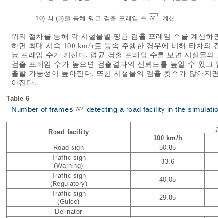
¯
¯
¯
¯
¯
f
10)
식 (3)
을 통해 평균 검출 프레임 수
계산
N
f
¯
N
위의 절차를 통해 각 시설물별 평균 검출 프레임 수를 계산하
하면 최대 시속 100 km/h로 등속 주행한 경우에 비해 타차
능 프레임 수가 커진다. 평균 검출 프레임 수를 보면 시설물의 
검출 프레임 수가 높으면 검출결과의 신뢰도를 높일 수 있고
출할 가능성이 높아진다. 또한 시설물의 검출 횟수가 많아지면
아진다.
Table 6
¯
¯
¯
¯
¯
Number of frames
detecting a road facility in the simulati
f
N
f
¯
N
Road facility
100 km/h
Road sign
50.85
Traffic sign
33.6
(Warning)
Traffic sign
40.05
(Regulatory)
Traffic sign
29.85
(Guide)
Delinator