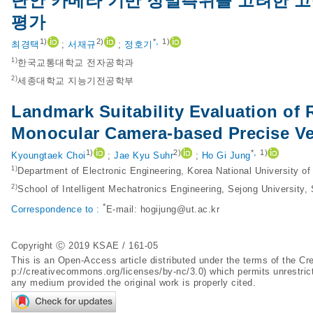
단안 카메라 기반 정밀측위를 고려한 
평가
,
1)
2)
*
1)
최경택
;
서재규
;
정호기
1)
한국교통대학교 전자공학과
2)
세종대학교 지능기전공학부
Landmark Suitability Evaluation of R
Monocular Camera-based Precise Ve
,
1)
2)
*
1)
Kyoungtaek Choi
;
Jae Kyu Suhr
;
Ho Gi Jung
1)
Department of Electronic Engineering, Korea National University o
2)
School of Intelligent Mechatronics Engineering, Sejong University,
*
Correspondence to :
E-mail:
hogijung@ut.ac.kr
Copyright Ⓒ 2019 KSAE / 161-05
This is an Open-Access article distributed under the terms of the 
p://creativecommons.org/licenses/by-nc/3.0
) which permits unrestric
any medium provided the original work is properly cited.