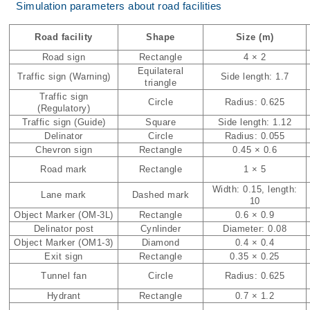
Simulation parameters about road facilities
Road facility
Shape
Size (m)
Road sign
Rectangle
4 × 2
Equilateral
Traffic sign (Warning)
Side length: 1.7
triangle
Traffic sign
Circle
Radius: 0.625
(Regulatory)
Traffic sign (Guide)
Square
Side length: 1.12
Delinator
Circle
Radius: 0.055
Chevron sign
Rectangle
0.45 × 0.6
Road mark
Rectangle
1 × 5
Width: 0.15, length:
Lane mark
Dashed mark
10
Object Marker (OM-3L)
Rectangle
0.6 × 0.9
Delinator post
Cynlinder
Diameter: 0.08
Object Marker (OM1-3)
Diamond
0.4 × 0.4
Exit sign
Rectangle
0.35 × 0.25
Tunnel fan
Circle
Radius: 0.625
Hydrant
Rectangle
0.7 × 1.2