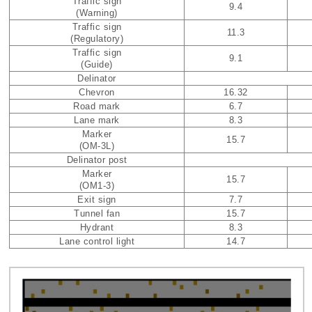
Traffic sign
9.4
(Warning)
Traffic sign
11.3
(Regulatory)
Traffic sign
9.1
(Guide)
Delinator
Chevron
16.32
Road mark
6.7
Lane mark
8.3
Marker
15.7
(OM-3L)
Delinator post
Marker
15.7
(OM1-3)
Exit sign
7.7
Tunnel fan
15.7
Hydrant
8.3
Lane control light
14.7