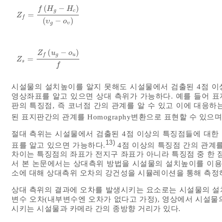
(
−
)
f
H
H
g
c
=
Z
f
=
f
H
g
-
H
c
υ
g
-
o
υ
Z
f
(
−
)
υ
o
g
υ
(
−
)
Z
u
o
g
u
f
=
Z
s
=
Z
f
u
g
-
o
u
f
Z
s
f
시설물의 설치높이를 알지 못해도 시설물에서 검출된 4점 이
영상좌표를 알고 있으면 상대 측위가 가능하다. 예를 들어 
판의 특징점, 즉 코너점 간의 관계를 알 수 있고 이에 대응
된 표지판간의 관계를 Homography변환으로 표현할 수 있으
절대 측위는 시설물에서 검출된 4점 이상의 특징점들에 대한 전지구
13)
표를 알고 있으면 가능하다.
4점 이상의 특징점 간의 관계
차이는 특징점의 좌표가 전지구 좌표가 아니라 특징점 중 한 
서 본 논문에서는 상대측위 방법을 시설물의 설치높이를 이용
소에 대해 상대측위 오차의 강건성을 시뮬레이션을 통해 측정
상대 측위의 결과에 오차를 발생시키는 요소로는 시설물의 설치
변수 오차(내부변수엔 오차가 없다고 가정), 영상에서 시설물
시키는 시설물과 카메라 간의 종방향 거리가 있다.