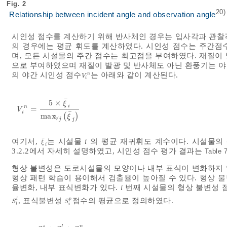
Fig. 2
20)
Relationship between incident angle and observation angle
시인성 점수를 계산하기 위해 반사체인 경우는 입사각과 관찰
의 경우에는 평균 휘도를 계산하였다. 시인성 점수는 주간점수
며, 모든 시설물의 주간 점수는 최고점을 부여하였다. 재질이
으로 부여하였으며 재질이 발광 및 반사체도 아닌 환풍기는 
의 야간 시인성 점수
는 아래와 같이 계산된다.
n
V
i
n
V
i
¯
5
×
ξ
i
n
=
V
i
n
=
5
×
ξ
¯
i
m
a
x
∀
j
ξ
¯
j
V
¯
i
m
a
x
(
)
ξ
∀
j
j
¯
여기서,
는 시설물
i
의 평균 재귀휘도 계수이다. 시설물의
ξ
¯
i
ξ
i
3.2.2에서 자세히 설명하였고, 시인성 점수 평가 결과는
Table 
형상 불변성은 도로시설물의 모양이나 내부 표식이 변화하지 
형상 패턴 학습이 용이해서 검출율이 높아질 수 있다. 형상 
율변화, 내부 표식변화가 있다.
i
번째 시설물의 형상 불변성 
p
, 표식불변성
점수의 평균으로 정의하였다.
l
S
i
l
S
i
p
S
S
i
i
p
s
l