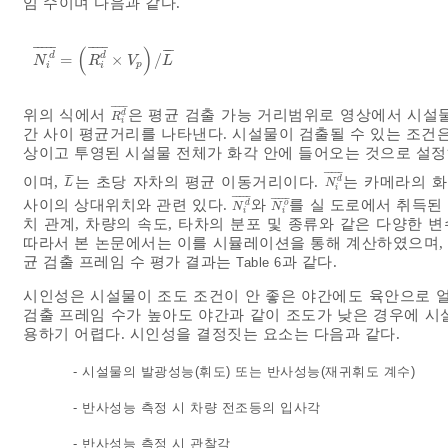
임 수이며 다음과 같다.
¯
¯
¯
¯
¯
¯
¯
¯
¯
(
)
¯
¯
¯
d
d
=
×
/
N
i
d
¯
=
R
i
d
¯
×
V
p
/
L
¯
N
R
V
L
p
i
i
¯
¯
¯
¯
위의 식에서
은 평균 검출 가능 거리범위로 영상에서 시설
d
R
i
d
¯
R
i
간 사이 평균거리를 나타낸다. 시설물이 검출될 수 있는 조건은
상이고 투영된 시설물 전체가 화각 안에 들어오는 것으로 설
¯
¯
¯
¯
¯
¯
¯
¯
이며,
는 초당 자차의 평균 이동거리이다.
는 카메라의 화
d
L
¯
N
i
d
¯
L
N
i
¯
¯
¯
¯
¯
¯
¯
¯
¯
¯
사이의 상대위치와 관련 있다.
와
를 실 도로에서 취득된
d
o
N
i
d
¯
N
i
o
¯
N
N
i
i
치 관계, 차량의 속도, 타차의 분포 및 종류와 같은 다양한
따라서 본 논문에서는 이를 시뮬레이션을 통해 계산하였으며, 
균 검출 프레임 수 평가 결과는
과 같다.
Table 6
시인성은 시설물이 조도 조건이 안 좋은 야간에도 육안으로 얼
검출 프레임 수가 높아도 야간과 같이 조도가 낮은 경우에 시
용하기 어렵다. 시인성을 결정짓는 요소는 다음과 같다.
- 시설물의 발광성능(휘도) 또는 반사성능(재귀휘도 계수)
- 반사성능 측정 시 차량 전조등의 입사각
- 반사성능 측정 시 관찰각