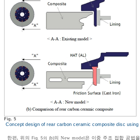
Fig. 5
Concept design of rear carbon ceramic composite disc using 
한편, 위의
의 New model은 이중 주조 접합 공
Fig. 5의 (b)