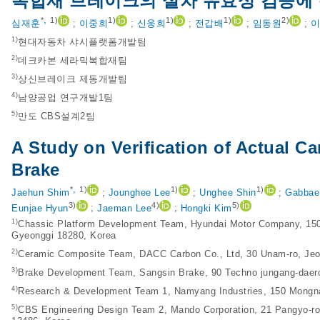
복합재 브레이크의 실차 유효성 검증에
,
*
1)
1)
1)
1)
2)
심재훈
;
이중희
;
신웅희
;
전갑배
;
임동원
;
이
1)
현대자동차 샤시플랫폼개발팀
2)
데크카본 세라믹복합재팀
3)
상신브레이크 제동개발팀
4)
남양공업 연구개발1팀
5)
만도 CBS설계2팀
A Study on Verification of Actual C
Brake
,
*
1)
1)
1)
Jaehun Shim
;
Jounghee Lee
;
Unghee Shin
;
Gabbae
3)
4)
5)
Eunjae Hyun
;
Jaeman Lee
;
Hongki Kim
1)
Chassic Platform Development Team, Hyundai Motor Company, 15
Gyeonggi 18280, Korea
2)
Ceramic Composite Team, DACC Carbon Co., Ltd, 30 Unam-ro, Jeon
3)
Brake Development Team, Sangsin Brake, 90 Techno jungang-daer
4)
Research & Development Team 1, Namyang Industries, 150 Mongna
5)
CBS Engineering Design Team 2, Mando Corporation, 21 Pangyo-ro