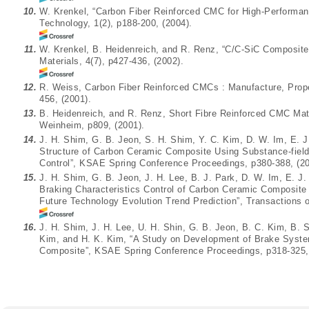
10.
W. Krenkel, “Carbon Fiber Reinforced CMC for High-Performanc
Technology, 1(2), p188-200, (2004).
11.
W. Krenkel, B. Heidenreich, and R. Renz, “C/C-SiC Composite
Materials, 4(7), p427-436, (2002).
12.
R. Weiss, Carbon Fiber Reinforced CMCs : Manufacture, Prope
456, (2001).
13.
B. Heidenreich, and R. Renz, Short Fibre Reinforced CMC Mat
Weinheim, p809, (2001).
14.
J. H. Shim, G. B. Jeon, S. H. Shim, Y. C. Kim, D. W. Im, E. 
Structure of Carbon Ceramic Composite Using Substance-field
Control”, KSAE Spring Conference Proceedings, p380-388, (20
15.
J. H. Shim, G. B. Jeon, J. H. Lee, B. J. Park, D. W. Im, E. J
Braking Characteristics Control of Carbon Ceramic Composite 
Future Technology Evolution Trend Prediction”, Transactions 
16.
J. H. Shim, J. H. Lee, U. H. Shin, G. B. Jeon, B. C. Kim, B. S
Kim, and H. K. Kim, “A Study on Development of Brake Sys
Composite”, KSAE Spring Conference Proceedings, p318-325,