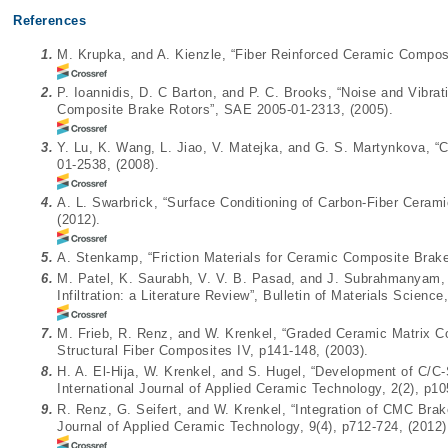
References
1.
M. Krupka, and A. Kienzle, “Fiber Reinforced Ceramic Compos
2.
P. Ioannidis, D. C Barton, and P. C. Brooks, “Noise and Vibrat
Composite Brake Rotors”, SAE 2005-01-2313, (2005).
3.
Y. Lu, K. Wang, L. Jiao, V. Matejka, and G. S. Martynkova, “
01-2538, (2008).
4.
A. L. Swarbrick, “Surface Conditioning of Carbon-Fiber Cera
(2012).
5.
A. Stenkamp, “Friction Materials for Ceramic Composite Brak
6.
M. Patel, K. Saurabh, V. V. B. Pasad, and J. Subrahmanyam, 
Infiltration: a Literature Review”, Bulletin of Materials Science
7.
M. Frieb, R. Renz, and W. Krenkel, “Graded Ceramic Matrix C
Structural Fiber Composites IV, p141-148, (2003).
8.
H. A. El-Hija, W. Krenkel, and S. Hugel, “Development of C/C
International Journal of Applied Ceramic Technology, 2(2), p10
9.
R. Renz, G. Seifert, and W. Krenkel, “Integration of CMC Bra
Journal of Applied Ceramic Technology, 9(4), p712-724, (2012)