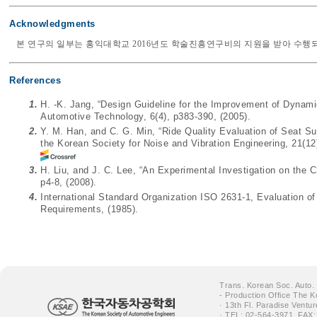
Acknowledgments
본 연구의 일부는 홍익대학교 2016년도 학술진흥연구비의 지원을 받아 수행
References
1.
H. -K. Jang, “Design Guideline for the Improvement of Dynamic 
Automotive Technology, 6(4), p383-390, (2005).
2.
Y. M. Han, and C. G. Min, “Ride Quality Evaluation of Seat S
the Korean Society for Noise and Vibration Engineering, 21(12
3.
H. Liu, and J. C. Lee, “An Experimental Investigation on the 
p4-8, (2008).
4.
International Standard Organization ISO 2631-1, Evaluation o
Requirements, (1985).
Trans. Korean Soc. Auto.
- Production Office The K
· 13th Fl. Paradise Ventu
· TEL: 02-564-3971, FAX: