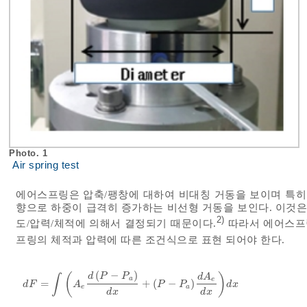
Photo. 1
Air spring test
에어스프링은 압축/팽창에 대하여 비대칭 거동을 보이며 특히 
향으로 하중이 급격히 증가하는 비선형 거동을 보인다. 이것은
2)
도/압력/체적에 의해서 결정되기 때문이다.
따라서 에어스프
프링의 체적과 압력에 따른 조건식으로 표현 되어야 한다.
(
−
)
(
)
d
P
P
∫
d
A
a
e
=
+
(
−
)
d
F
=
∫
A
e
d
P
-
P
a
d
x
+
P
-
P
a
d
A
e
d
x
d
x
d
F
A
P
P
d
x
e
a
d
x
d
x