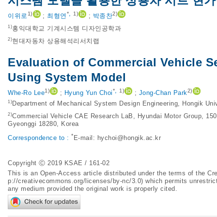
시스템 모델을 활용한 상용차 시트 현가
,
1)
*
1)
2)
이위로
;
최형연
;
박종찬
1)
홍익대학교 기계시스템 디자인공학과
2)
현대자동차 상용해석리서치랩
Evaluation of Commercial Vehicle 
Using System Model
,
1)
*
1)
2)
Whe-Ro Lee
;
Hyung Yun Choi
;
Jong-Chan Park
1)
Department of Mechanical System Design Engineering, Hongik Univ
2)
Commercial Vehicle CAE Research LaB, Hyundai Motor Group, 150
Gyeonggi 18280, Korea
*
Correspondence to :
E-mail:
hychoi@hongik.ac.kr
Copyright Ⓒ 2019 KSAE / 161-02
This is an Open-Access article distributed under the terms of the 
p://creativecommons.org/licenses/by-nc/3.0
) which permits unrestric
any medium provided the original work is properly cited.