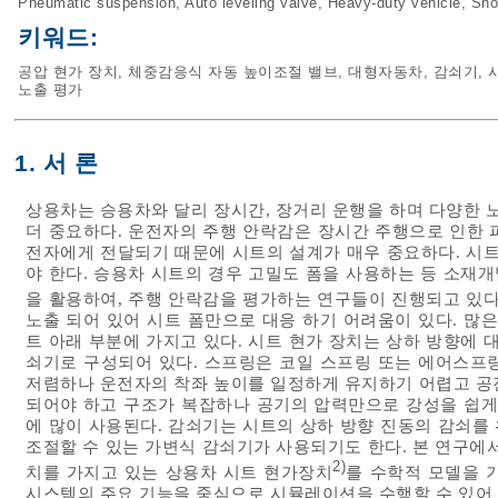
Pneumatic suspension
,
Auto leveling valve
,
Heavy-duty vehicle
,
Sho
키워드:
공압 현가 장치
,
체중감응식 자동 높이조절 밸브
,
대형자동차
,
감쇠기
,
노출 평가
1. 서 론
상용차는 승용차와 달리 장시간, 장거리 운행을 하며 다양한
더 중요하다. 운전자의 주행 안락감은 장시간 주행으로 인한 
전자에게 전달되기 때문에 시트의 설계가 매우 중요하다. 시
야 한다. 승용차 시트의 경우 고밀도 폼을 사용하는 등 소재개
을 활용하여, 주행 안락감을 평가하는 연구들이 진행되고 있다
노출 되어 있어 시트 폼만으로 대응 하기 어려움이 있다. 많
트 아래 부분에 가지고 있다. 시트 현가 장치는 상하 방향에 
쇠기로 구성되어 있다. 스프링은 코일 스프링 또는 에어스프
저렴하나 운전자의 착좌 높이를 일정하게 유지하기 어렵고 공
되어야 하고 구조가 복잡하나 공기의 압력만으로 강성을 쉽게
에 많이 사용된다. 감쇠기는 시트의 상하 방향 진동의 감쇠를
조절할 수 있는 가변식 감쇠기가 사용되기도 한다. 본 연구에
2)
치를 가지고 있는 상용차 시트 현가장치
를 수학적 모델을 
시스템의 주요 기능을 중심으로 시뮬레이션을 수행할 수 있어