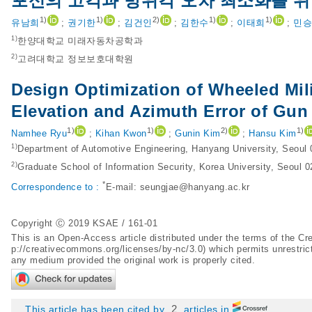
포신의 고각과 방위각 오차 최소화를 
1)
1)
2)
1)
1)
유남희
;
권기한
;
김건인
;
김한수
;
이태희
;
민승
1)
한양대학교 미래자동차공학과
2)
고려대학교 정보보호대학원
Design Optimization of Wheeled Mili
Elevation and Azimuth Error of Gun 
1)
1)
2)
1)
Namhee Ryu
;
Kihan Kwon
;
Gunin Kim
;
Hansu Kim
1)
Department of Automotive Engineering, Hanyang University, Seoul
2)
Graduate School of Information Security, Korea University, Seoul 
*
Correspondence to :
E-mail:
seungjae@hanyang.ac.kr
Copyright Ⓒ 2019 KSAE / 161-01
This is an Open-Access article distributed under the terms of the 
p://creativecommons.org/licenses/by-nc/3.0
) which permits unrestric
any medium provided the original work is properly cited.
2
This article has been cited by
articles in