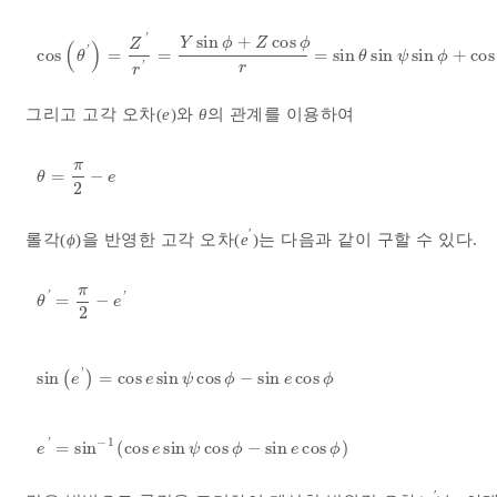
'
sin
+
cos
Y
ϕ
Z
ϕ
(
)
Z
'
cos
=
=
=
sin
sin
sin
+
cos
cos
θ
'
=
Z
'
r
'
=
Y
sin
ϕ
+
Z
cos
ϕ
r
=
sin
θ
sin
ψ
sin
ϕ
+
c
θ
θ
ψ
ϕ
'
r
r
그리고 고각 오차(
e
)와
θ
의 관계를 이용하여
π
=
−
θ
=
π
2
-
e
θ
e
2
′
롤각(
ϕ
)을 반영한 고각 오차(
e
)는 다음과 같이 구할 수 있다.
π
'
'
=
−
θ
'
=
π
2
-
e
'
θ
e
2
'
sin
(
)
=
cos
sin
cos
−
sin
cos
sin
e
'
=
cos
e
sin
ψ
cos
ϕ
-
sin
e
cos
ϕ
e
e
ψ
ϕ
e
ϕ
−
1
'
=
s
i
n
(
cos
sin
cos
−
sin
cos
)
e
'
=
s
i
n
-
1
cos
e
sin
ψ
cos
ϕ
-
sin
e
cos
ϕ
e
e
ψ
ϕ
e
ϕ
′