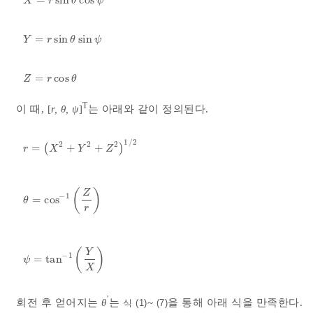
X
=
r
sin
θ
cos
ψ
X
r
θ
ψ
=
sin
sin
Y
=
r
sin
θ
sin
ψ
Y
r
θ
ψ
=
cos
Z
=
r
cos
θ
Z
r
θ
T
이 때, [
r, θ, ψ
]
는 아래와 같이 정의된다.
1
/
2
2
2
2
=
(
+
+
)
r
=
X
2
+
Y
2
+
Z
2
1
/
2
r
X
Y
Z
(
)
Z
−
1
=
c
o
s
θ
=
c
o
s
-
1
Z
r
θ
r
(
)
Y
−
1
=
t
a
n
ψ
=
t
a
n
-
1
Y
X
ψ
X
′
회전 후 얻어지는
θ
는
~
을 통해 아래 식을 만족한다.
식 (1)
(7)