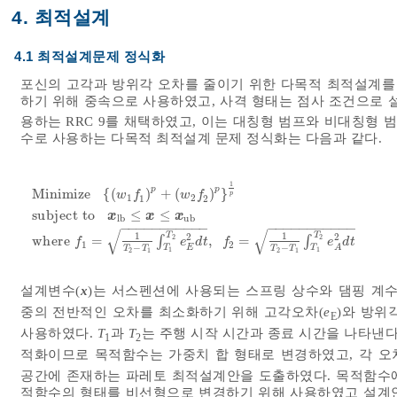
4. 최적설계
4.1 최적설계문제 정식화
포신의 고각과 방위각 오차를 줄이기 위한 다목적 최적설계를 
하기 위해 중속으로 사용하였고, 사격 형태는 점사 조건으로 
용하는 RRC 9를 채택하였고, 이는 대칭형 범프와 비대칭형 
수로 사용하는 다목적 최적설계 문제 정식화는 다음과 같다.
1
p
p
M
i
n
i
m
i
z
e
{
(
)
+
(
)
}
w
f
w
f
p
1
2
1
2
s
u
b
j
e
c
t
t
o
≤
≤
x
x
x
M
i
n
i
m
i
z
e
w
1
f
1
p
+
w
2
f
2
p
1
p
s
u
b
j
e
c
t
t
o
x
l
b
≤
x
≤
x
u
b
w
h
e
r
e
l
b
u
b
−
−
−
−
−
−
−
−
−
−
−
−
−
−
−
−
−
−
−
−
−
−
√
√
1
1
T
T
2
2
w
h
e
r
e
=
∫
,
=
∫
2
2
f
e
d
t
f
e
d
t
1
2
−
−
E
T
T
A
T
T
T
T
1
1
2
1
2
1
설계변수(
x
)는 서스펜션에 사용되는 스프링 상수와 댐핑 계
중의 전반적인 오차를 최소화하기 위해 고각오차(
e
)와 방위
E
사용하였다.
T
과
T
는 주행 시작 시간과 종료 시간을 나타낸다
1
2
적화이므로 목적함수는 가중치 합 형태로 변경하였고, 각 오
공간에 존재하는 파레토 최적설계안을 도출하였다. 목적함수
적함수의 형태를 비선형으로 변경하기 위해 사용하였고 설계