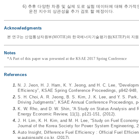
6) 추후 다양한 차종 및 실제 도로 실험 데이터에 대해 추가적인
운전 지수의 상관성을 추가 검토 할 예정이다.
Acknowledgments
본 연구는 산업통상자원부(MOTIE)와 한국에너지기술평가원(KETEP)의 지원을 받
Notes
*A Part of this paper was presented at the KSAE 2017 Spring Conference
References
1.
N. J. Jeon, H. J. Ham, K. Y. Jeong, and H. C. Lee, “Developm
Efficiency”, KSAE Spring Conference Proceedings, p942-948, 
2.
S. H. Choi, A. R. Jeong, B. S. Kim, J. K. Lee, and Y. S. Park
Driving Judgments”, KSAE Annual Conference Proceedings, p4
3.
K. W. Rho, and D. W. Shin, “A Study on Status Analysis and
Energy Economic Review, 11(1), p121-151, (2012).
4.
J. H. Lim, K. H. Kim, and M. H. Lee, “Study on Fuel Economy 
Journal of the Korea Society for Power System Engineering, 21
5.
Auto Insight, Difference Fuel Efficiency : Official Fuel Effic
w.autoinsight.co.kr
, (2017).