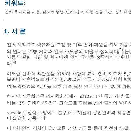
키워드:
연비
,
5 사이클 시험
,
실도로 주행
,
연비 지수
,
이동 평균 구간
,
정속 주
1. 서 론
전 세계적으로 석유자원 고갈 및 기후 변화 대응을 위해 자동
2)
의 연비는 주행 거리와 연료 소모량의 비율로 정의되며,
운전
자동차 관련 기관 및 회사에겐 연비 규제를 충족시키기 위한
3)
다.
이러한 연비의 객관성을 위하여 차량의 표시 연비 제도가 있
불만이 지속적으로 제기되어, 2012년 미국의 5-cycle 시험
여 도입하였으며, 이를 통해 기존 표시 연비 대비 약 20 % 
하지만 자동차전문 리서치회사에서 2013년 1년 동안 새 차를
비는 공인 연비의 85.7 %, 고속도로 연비는 공인 연비의 88.8
5-cycle 보정식 도입에도 불구하고 여전히 공인연비와 체감
이 필요한 상황이다.
이러한 연비 격차의 요인으론 선행 연구를 통해 운전자 성별, 