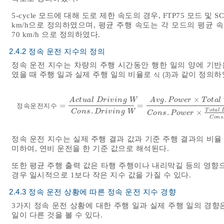
5-cycle 모드에 대해 도로 제한 속도의 경우, FTP75 모드 및 SC0
km/h으로 정의하였으며, 평균 주행 속도는 각 모드의 평균 
70 km/h 으로 정의하였다.
2.4.2 정속 운전 지수의 정의
정속 운전 지수는 차량의 주행 시간동안 행한 일의 양에 기반
였을 때 주행 일과 실제 주행 일의 비율로
과 같이 정의하
식 (3)
.
×
A
c
t
u
a
l
D
r
i
v
i
n
g
W
A
v
g
P
o
w
e
r
T
o
t
a
l
=
=
정속운전지수
정
속
운
전
지
수
=
A
c
t
u
a
l
D
r
i
v
i
n
g
W
C
o
n
s
.
D
r
i
v
i
n
g
W
=
A
v
g
.
P
.
T
o
t
a
l
C
o
n
s
D
r
i
v
i
n
g
W
.
×
C
o
n
s
P
o
w
e
r
C
o
n
s
정속 운전 지수는 실제 주행 결과 값과 기준 주행 결과의 비율
미하여, 연비 운전을 한 기준 값으로 해석된다.
또한 평균 주행 출력 값은 타행 주행이나 내리막길 등의 영향
경우 일시적으로 1보다 작은 지수 값을 가질 수 있다.
2.4.3 정속 운전 상황에 따른 정속 운전 지수 경향
3가지 정속 운전 상황에 대한 주행 일과 실제 주행 일의 경향
일이 다른 것을 볼 수 있다.