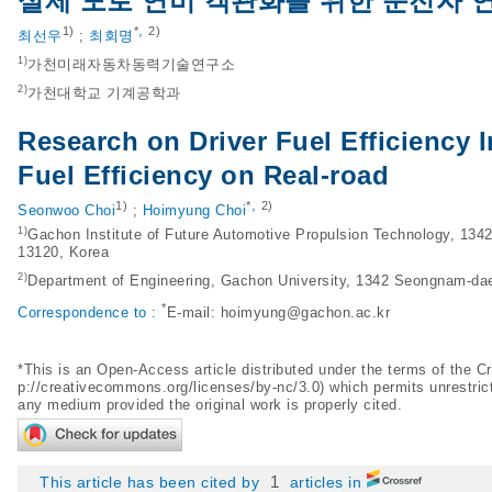
실제 도로 연비 객관화를 위한 운전자 
,
1)
*
2)
최선우
;
최회명
1)
가천미래자동차동력기술연구소
2)
가천대학교 기계공학과
Research on Driver Fuel Efficiency I
Fuel Efficiency on Real-road
,
1)
*
2)
Seonwoo Choi
;
Hoimyung Choi
1)
Gachon Institute of Future Automotive Propulsion Technology, 13
13120, Korea
2)
Department of Engineering, Gachon University, 1342 Seongnam-da
*
Correspondence to :
E-mail:
hoimyung@gachon.ac.kr
*This is an Open-Access article distributed under the terms of the
p://creativecommons.org/licenses/by-nc/3.0
) which permits unrestric
any medium provided the original work is properly cited.
1
This article has been cited by
articles in