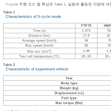
5-cycle 주행 모드 별 특성은
, 실험에 활용된 차량에 
Table 1
Table 1
Characteristics of 5-cycle mode
FTP75
HWF
Time (s)
1,874
76
Distance (km)
17.8
16
Average speed (km/h)
34
7
Max speed (km/h)
90
9
2
1.48
1.
Max acc (m/s
)
Test cell temperature (°C)
20~30
20~
Table 2
Characteristic of experiment vehicle
Year
Body type
Weight (kg)
Displacement (cc)
Fuel type
Max torque (Nm)