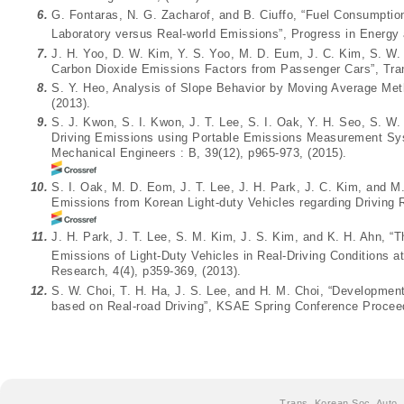
6.
G. Fontaras, N. G. Zacharof, and B. Ciuffo, “Fuel Consumpti
Laboratory versus Real-world Emissions”, Progress in Energy
7.
J. H. Yoo, D. W. Kim, Y. S. Yoo, M. D. Eum, J. C. Kim, S. W. 
Carbon Dioxide Emissions Factors from Passenger Cars”, Tran
8.
S. Y. Heo, Analysis of Slope Behavior by Moving Average Met
(2013).
9.
S. J. Kwon, S. I. Kwon, J. T. Lee, S. I. Oak, Y. H. Seo, S. W
Driving Emissions using Portable Emissions Measurement Sys
Mechanical Engineers : B, 39(12), p965-973, (2015).
10.
S. I. Oak, M. D. Eom, J. T. Lee, J. H. Park, J. C. Kim, and M
Emissions from Korean Light-duty Vehicles regarding Driving 
11.
J. H. Park, J. T. Lee, S. M. Kim, J. S. Kim, and K. H. Ahn, “
Emissions of Light-Duty Vehicles in Real-Driving Conditions a
Research, 4(4), p359-369, (2013).
12.
S. W. Choi, T. H. Ha, J. S. Lee, and H. M. Choi, “Developme
based on Real-road Driving”, KSAE Spring Conference Proceed
Trans. Korean Soc. Auto.