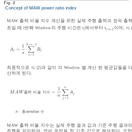
Fig. 2
Concept of MAW power ratio index
MAW 출력 비율 지수 계산을 위한 실제 주행 출력과 정속 출력
초일 때 i번째 Window의 주행 시간은 t
에서부터 t
이며,
식 (
i
i+s-1
+
−
1
S
i
1
∑
=
A
i
=
1
s
∑
i
=
1
S
+
i
-
1
R
i
A
R
i
i
s
=
1
i
최종적으로
과 같이 각 Window 별 계산 된 평균값들을
식 (2)
산하게 된다.
n
1
∑
=
M
A
W
출
출력 비율 지수
력
비
율
지
수
=
1
n
∑
j
=
1
n
A
j
M
A
W
A
j
n
=
1
j
n
: 총
window
수
MAW 출력 비율 지수는 실제 주행 결과 값과 기준 주행 결과
주행을 의미하여, 연비 운전을 한 기준 값으로 해석된다. 또한