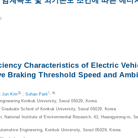
임계속도 및 외기온도 조건에 따른 에너
)
iency Characteristics of Electric Vehi
ve Braking Threshold Speed and Ambi
,
3)
*
4)
 Jun Kim
;
Suhan Park
ngineering Konkuk University, Seoul 05029, Korea
 Graduate School of Konkuk University, Seoul 05029, Korea
r, National Institute of Environmental Research, 42, Hwangyeong-ro, S
utomotive Engineering, Konkuk University, Seoul 05029, Korea