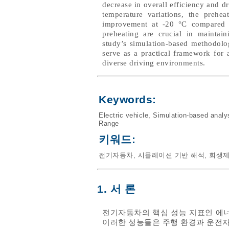
decrease in overall efficiency and 
temperature variations, the prehe
improvement at -20 °C compared t
preheating are crucial in maintai
study’s simulation-based methodolog
serve as a practical framework for
diverse driving environments.
Keywords:
Electric vehicle
,
Simulation-based analy
Range
키워드:
전기자동차
,
시뮬레이션 기반 해석
,
회생
1. 서 론
전기자동차의 핵심 성능 지표인 에너
이러한 성능들은 주행 환경과 운전자