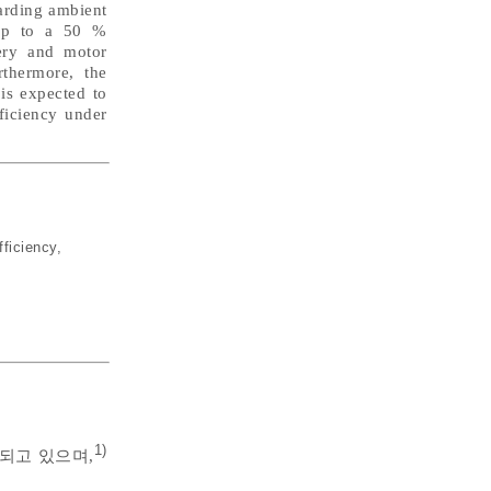
garding ambient
g up to a 50 %
ery and motor
rthermore, the
is expected to
ficiency under
fficiency
,
1)
되고 있으며,