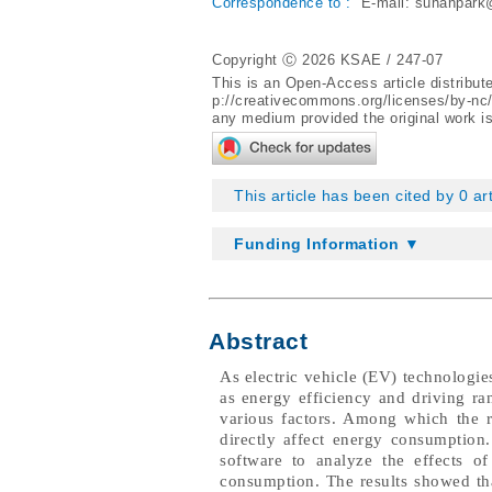
Correspondence to :
E-mail:
suhanpark
Copyright Ⓒ 2026 KSAE / 247-07
This is an Open-Access article distribu
p://creativecommons.org/licenses/by-nc
any medium provided the original work is
This article has been cited by 0 ar
Funding Information ▼
Abstract
As electric vehicle (EV) technologie
as energy efficiency and driving r
various factors. Among which the r
directly affect energy consumptio
software to analyze the effects o
consumption. The results showed th