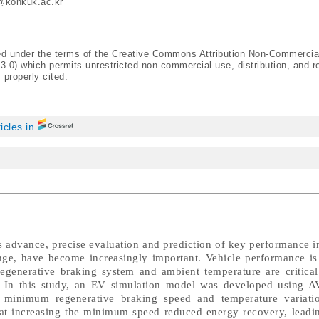
@konkuk.ac.kr
ted under the terms of the Creative Commons Attribution Non-Commercia
/3.0
) which permits unrestricted non-commercial use, distribution, and r
 properly cited.
ticles in
s advance, precise evaluation and prediction of key performance i
ange, have become increasingly important. Vehicle performance is
egenerative braking system and ambient temperature are critical 
n. In this study, an EV simulation model was developed usin
f minimum regenerative braking speed and temperature variat
at increasing the minimum speed reduced energy recovery, leadi