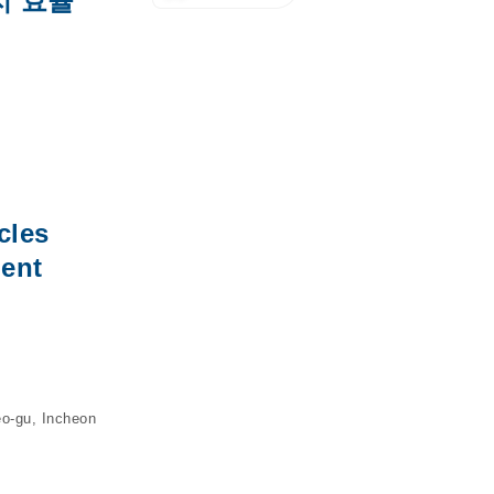
지 효율
cles
ent
eo-gu, Incheon