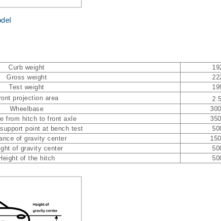
odel
Curb weight
19
Gross weight
22
Test weight
19
ront projection area
2.
Wheelbase
30
e from hitch to front axle
35
 support point at bench test
50
ance of gravity center
15
ght of gravity center
50
Height of the hitch
50