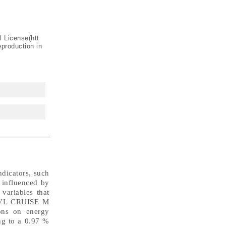
l License(
htt
eproduction in
ndicators, such
 influenced by
variables that
g AVL CRUISE M
ions on energy
ng to a 0.97 %