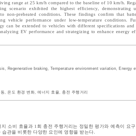
driving range at 25 km/h compared to the baseline of 10 km/h. Re
ating scenario exhibited the highest efficiency, demonstratin
o non-preheated conditions. These findings confirm that batt
ning vehicle performance under low-temperature conditions. Fu
y can be extended to vehicles with different specifications and 
 analyzing EV performance and strategizing to enhance energy ef
sis
,
Regenerative braking
,
Temperature environment variation
,
Energy e
제동
,
온도 환경 변화
,
에너지 효율
,
충전 주행거리
지 소비 효율과 1회 충전 주행거리는 정밀한 평가와 예측이 요구
 습관을 비롯한 다양한 요인에 영향을 받는다.