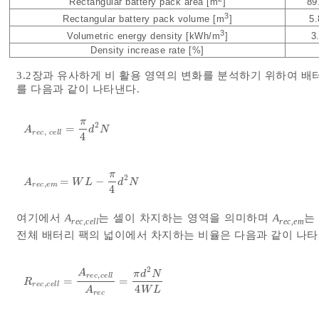
Rectangular battery pack area [m
]
89
3
Rectangular battery pack volume [m
]
5.
3
Volumetric energy density [kWh/m
]
3
Density increase rate [%]
3.2장과 유사하게 비 활용 영역의 변화를 분석하기 위하여 배
를 다음과 같이 나타낸다.
π
2
=
A
r
e
c
,
c
e
l
l
=
π
4
d
2
N
A
d
N
,
r
e
c
c
e
l
l
4
π
2
=
−
A
r
e
c
,
e
m
=
W
L
-
π
4
d
2
N
A
W
L
d
N
,
r
e
c
e
m
4
여기에서
A
는 셀이 차지하는 영역을 의미하며
A
는
rec,cell
rec,em
전체 배터리 팩의 넓이에서 차지하는 비율은 다음과 같이 나타낼
2
A
π
d
N
,
r
e
c
c
e
l
l
=
=
R
r
e
c
,
c
e
l
l
=
A
r
e
c
,
c
e
l
l
A
r
e
c
=
π
d
2
N
4
W
L
R
,
r
e
c
c
e
l
l
4
W
L
A
r
e
c