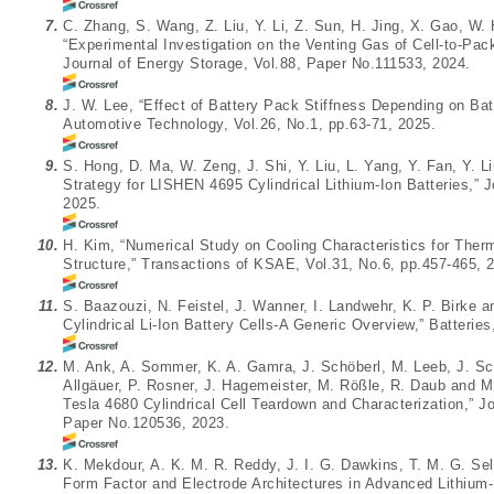
7.
C. Zhang, S. Wang, Z. Liu, Y. Li, Z. Sun, H. Jing, X. Gao, W.
“Experimental Investigation on the Venting Gas of Cell-to-Pa
Journal of Energy Storage, Vol.88, Paper No.111533, 2024.
8.
J. W. Lee, “Effect of Battery Pack Stiffness Depending on Batt
Automotive Technology, Vol.26, No.1, pp.63-71, 2025.
9.
S. Hong, D. Ma, W. Zeng, J. Shi, Y. Liu, L. Yang, Y. Fan, Y. 
Strategy for LISHEN 4695 Cylindrical Lithium-Ion Batteries,”
2025.
10.
H. Kim, “Numerical Study on Cooling Characteristics for Therma
Structure,” Transactions of KSAE, Vol.31, No.6, pp.457-465, 
11.
S. Baazouzi, N. Feistel, J. Wanner, I. Landwehr, K. P. Birke an
Cylindrical Li-Ion Battery Cells-A Generic Overview,” Batterie
12.
M. Ank, A. Sommer, K. A. Gamra, J. Schöberl, M. Leeb, J. Schac
Allgäuer, P. Rosner, J. Hagemeister, M. Rößle, R. Daub and M.
Tesla 4680 Cylindrical Cell Teardown and Characterization,” J
Paper No.120536, 2023.
13.
K. Mekdour, A. K. M. R. Reddy, J. I. G. Dawkins, T. M. G. Se
Form Factor and Electrode Architectures in Advanced Lithium-I