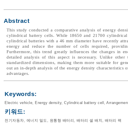
Abstract
This study conducted a comparative analysis of energy densit
cylindrical battery cells. While 18650 and 21700 cylindrica
cylindrical batteries with a 46 mm diameter have recently attr
energy and reduce the number of cells required, providing
Furthermore, this trend greatly influences the changes in en
detailed analysis of this aspect is necessary. Unlike other t
standardized dimensions, making them more suitable for genera
out an in-depth analysis of the energy density characteristics 
advantages.
Keywords:
Electric vehicle
,
Energy density
,
Cylindrical battery cell
,
Arrangement 
키워드:
전기자동차
,
에너지 밀도
,
원통형 배터리
,
배터리 셀 배치
,
배터리 팩