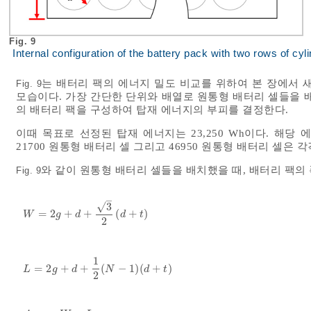
Fig. 9
Internal configuration of the battery pack with two rows of cyli
는 배터리 팩의 에너지 밀도 비교를 위하여 본 장에서 
Fig. 9
모습이다. 가장 간단한 단위와 배열로 원통형 배터리 셀들을 
의 배터리 팩을 구성하여 탑재 에너지의 부피를 결정한다.
이때 목표로 선정된 탑재 에너지는 23,250 Wh이다. 해당 
21700 원통형 배터리 셀 그리고 46950 원통형 배터리 셀은 각각 1
와 같이 원통형 배터리 셀들을 배치했을 때, 배터리 팩의 
Fig. 9
–
√
3
=
2
+
+
(
+
)
W
=
2
g
+
d
+
3
2
d
+
t
W
g
d
d
t
2
1
=
2
+
+
(
−
1
)
(
+
)
L
=
2
g
+
d
+
1
2
(
N
-
1
)
(
d
+
t
)
L
g
d
N
d
t
2