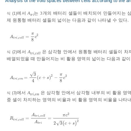
Analysis of the void spaces between cells according to the arr
에서
A
는 3개의 배터리 셀들이 배치되어 만들어지는 삼
식 (1)
tri
제 원통형 배터리 셀들의 넓이는 다음과 같이 나타낼 수 있다.
π
2
=
A
t
r
i
,
c
e
l
l
=
π
8
c
2
A
c
,
t
r
i
c
e
l
l
8
에서
A
은 삼각형 안에서 원통형 배터리 셀들이 차
식 (2)
tri,cell
배열되었을 때 만들어지는 비 활용 영역의 넓이는 다음과 같이 
–
√
3
π
2
2
=
(
+
)
−
A
t
r
i
,
e
m
=
3
4
(
c
+
s
)
2
-
π
8
c
2
A
c
s
c
,
t
r
i
e
m
4
8
에서
A
은 삼각형 안에서 삼각형 내부의 비 활용 영
식 (3)
tri,em
중 셀이 차지하는 영역의 비율과 비 활용 영역의 비율을 나타내
2
A
π
c
,
t
r
i
c
e
l
l
=
=
R
t
r
i
,
c
e
l
l
=
A
t
r
i
,
c
e
l
l
A
t
r
i
=
π
c
2
2
3
(
c
+
s
)
2
R
,
–
t
r
i
c
e
l
l
2
A
√
2
3
(
+
)
c
s
t
r
i