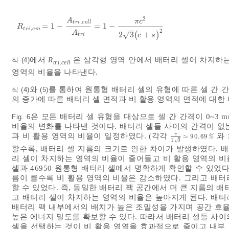
2
A
π
c
,
t
r
i
c
e
l
l
=
1
−
=
1
−
R
t
r
i
,
e
m
=
1
-
A
t
r
i
,
c
e
l
l
A
t
r
i
=
1
-
π
c
2
2
3
(
c
+
s
)
2
R
,
–
t
r
i
e
m
2
A
√
2
3
(
+
)
c
s
t
r
i
에서
R
은 삼각형 영역 안에서 배터리 셀이 차지하
식 (4)
tri,cell
영역의 비율을 나타낸다.
와
를 통하여 원통형 배터리 셀의 유형에 따른 셀 간 
식 (4)
(5)
의 증가에 따른 배터리 셀 면적과 비 활용 영역의 면적에 대한
은 모든 배터리 셀 유형을 대상으로 셀 간 간격이 0~3 
Fig. 6
비율의 변화를 나타낸 것이다. 배터리 셀들 사이의 간격이 없
과 비 활용 영역의 비율이 일정하였다. (각각
와
π
≈
90.69
π
2
3
≈
90.69
%
%
2
3
√
할수록, 배터리 셀 지름의 크기로 인한 차이가 발생하였다. 
리 셀이 차지하는 영역의 비율이 줄어들고 비 활용 영역의 비율
셀과 46950 원통형 배터리 셀에서 명확하게 확인할 수 있었다
름이 클수록 비 활용 영역의 비율은 감소하였다. 그리고 배터
할 수 있었다. 즉, 동일한 배터리 팩 공간에서 더 큰 지름의 
고 배터리 셀이 차지하는 영역의 비율은 높아지게 된다. 배터
배터리 팩 내부에서의 배치가 높은 조밀성을 가지며 공간 효율
높은 에너지 밀도를 확보할 수 있다. 따라서 배터리 셀들 사이
셀을 선택하는 것이 비 활용 영역을 효과적으로 줄이고 내부 