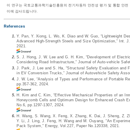
이 연구는 국토교통과학기술진흥원의 전기자동차 안전성 평가 및 통합 안전 기술개
이에 감사드립니다.
References
1.
Y. Pan, Y. Xiong, L. Wo, K. Diao and W. Guo, “Lightweight De
Advanced High-Strength Steels and Size Optimization,” Int. J
2021.
2.
S. J. Hong, J. W. Lee and G. H. Kim, “Development of Electr
Considering Road Infrastructure,” Journal of Auto-vehicle Safe
3.
J. Park, J. Lee and S. Ha, “Structural Safety Evaluation an
in EV Conversion Trucks,” Journal of Autovehicle Safety Assoc
4.
J. W. Lee, “Analysis of Types and Performance of Portable Re
pp.357-362, 2024.
5.
H. Kim and C. Kim, “Effective Mechanical Properties of an Inn
Honeycomb Cells and Optimum Design for Enhanced Crash Ener
No.6, pp.1297-1307, 2024.
6.
H. Wang, S. Wang, X. Feng, X. Zhang, K. Dai, J. Sheng, Z. Z
Y. Li, J. Ling, J. Feng, H. Wang and M. Ouyang, “An Experimen
Pack System,” Energy, Vol.227, Paper No.120338, 2021.