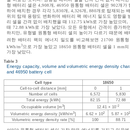
형 배터리 셀은 4,908개, 46950 원통형 배터리 셀은 902개
하여 배치한 경우 각각 5,830개, 4,326개, 880개로 탑재되
위의 탑재 용량도 변화하며 배터리 팩 에너지 밀도도 영향을 받
리 셀을 간격 없이 배치했을 때 112.75 kWh로 가장 높았으며,
때 72.88 kWh로 가장 낮았다. 모든 유형에서 간격이 증
하지만, 유형별 원통형 배터리 셀의 높이가 다르기 때문에 배
려한 배터리 팩의 에너지 밀도를 비교해보면 21700 원통형 배
3
kWh/m
으로 가장 높았고 18650 원통형 배터리 셀을 1 mm의 
가장 낮았다.
Table 3
Energy capacity, volume and volumetric energy density charact
and 46950 battery cell
Cell type
18650
Cell-to-cell distance [mm]
0
1
Number of cells
6,572
5,830
Total energy [kWh]
82.15
72.88
3
-2
Occupiable volume [m
]
12.41 × 10
3
2
Volumetric energy density [kWh/m
]
6.62 × 10
5.87 × 10
Volumetric energy density rate [%]
100
88.71