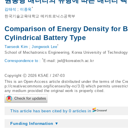
원통형 배터리의 유형에 따른 배터리 팩
*
김태석
;
이종욱
한국기술교육대학교 메카트로닉스공학부
Comparison of Energy Density for B
Cylindrical Battery Type
*
Taeseok Kim
;
Jongwook Lee
School of Mechatronics Engineering, Korea University of Technolo
*
Correspondence to :
E-mail:
jwl@koreatech.ac.kr
Copyright Ⓒ 2026 KSAE / 247-03
This is an Open-Access article distributed under the terms of the 
p://creativecommons.org/licenses/by-nc/3.0
) which permits unrestric
any medium provided the original work is properly cited.
This article has been cited by 0 articles in
Funding Information ▼