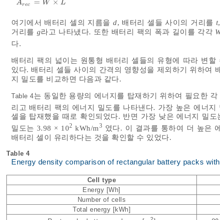
=
×
A
r
e
c
=
W
×
L
A
W
L
r
e
c
여기에서 배터리 셀의 지름을
d
, 배터리 셀들 사이의 거리를
t
거리를
g
라고 나타냈다. 또한 배터리 팩의 폭과 길이를 각각
다.
배터리 팩의 넓이는 원통형 배터리 셀들의 유형에 따라 변할 
있다. 배터리 셀들 사이의 간격의 영향성을 제외하기 위하여 
지 밀도를 비교하면 다음과 같다.
는 동일한 용량의 에너지를 탑재하기 위하여 필요한 각 
Table 4
리고 배터리 팩의 에너지 밀도를 나타낸다. 가장 높은 에너지 밀도
셀을 탑재했을 때로 확인되었다. 반면 가장 낮은 에너지 밀도는
2
3
밀도는 3.98 × 10
kWh/m
였다. 이 결과를 통하여 더 높은
배터리 셀이 유리하다는 것을 확인할 수 있었다.
Table 4
Energy density comparison of rectangular battery packs with 
Cell type
Energy [Wh]
Number of cells
Total energy [kWh]
2