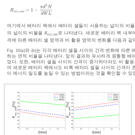
2
π
d
N
=
1
−
R
r
e
c
,
e
m
=
1
-
π
d
2
N
4
W
L
R
,
r
e
c
e
m
4
W
L
여기에서 배터리 팩에서 배터리 셀들이 사용하는 넓이의 비
의 넓이의 비율을
R
로 나타냈다. 새로운 배터리 팩 내부
rec,em
격에 따른 배터리 셀 영역과 비 활용 영역의 변화를 다음과 같
와
는 각각 배터리 셀들 사이의 간격 변화에 따른 
Fig. 10(a)
(b)
하는 면적 비율을 나타낸다. 앞의 결과와 유사하게 원통형 배
었다. 또한, 배터리 셀들 사이의 간격이 증가하더라도 비 활용
여 새로운 배터리 팩에서도 비록 배터리 셀들 사이의 간격이 
이 에너지 밀도를 높일 수 있는 방법이라는 것을 확인할 수 있