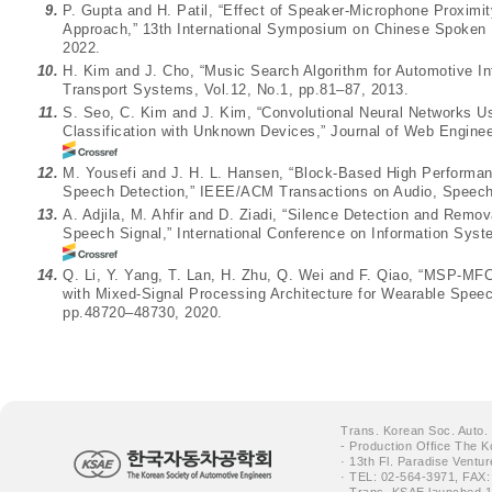
9.
P. Gupta and H. Patil, “Effect of Speaker-Microphone Proxim
Approach,” 13th International Symposium on Chinese Spoken
2022.
10.
H. Kim and J. Cho, “Music Search Algorithm for Automotive Inf
Transport Systems, Vol.12, No.1, pp.81–87, 2013.
11.
S. Seo, C. Kim and J. Kim, “Convolutional Neural Networks U
Classification with Unknown Devices,” Journal of Web Enginee
12.
M. Yousefi and J. H. L. Hansen, “Block-Based High Performan
Speech Detection,” IEEE/ACM Transactions on Audio, Speech,
13.
A. Adjila, M. Ahfir and D. Ziadi, “Silence Detection and Rem
Speech Signal,” International Conference on Information Sys
14.
Q. Li, Y. Yang, T. Lan, H. Zhu, Q. Wei and F. Qiao, “MSP-MF
with Mixed-Signal Processing Architecture for Wearable Speec
pp.48720–48730, 2020.
Trans. Korean Soc. Auto.
- Production Office The K
· 13th Fl. Paradise Ventu
· TEL: 02-564-3971, FAX:
- Trans. KSAE launched 