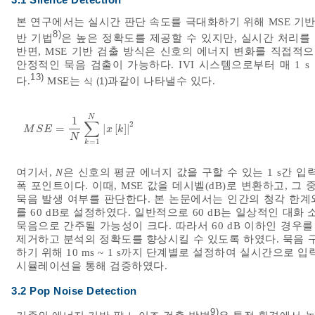
본 연구에서는 실시간 판단 속도를 극대화하기 위해 MSE 기반
8)
반 기법
은 높은 정확도를 제공할 수 있지만, 실시간 처리를
반면, MSE 기반 검출 방식은 신호의 에너지 변화를 직접
안정적인 묵음 검출이 가능하다. IVI 시스템으로부터 매 1 
13)
다.
MSE는
과같이 나타낼수 있다.
식 (1)
N
1
∑
2
=
|
[
]
|
M
S
E
=
1
N
∑
k
=
1
N
x
k
2
M
S
E
x
k
N
=
1
k
여기서,
N
은 신호의 평균 에너지 값을 구할 수 있는 1 s간 
폭 포인트이다. 이때, MSE 값을 데시벨(dB)로 변환하고, 그
묵음 발생 여부를 판단한다. 본 논문에서는 인간의 청각 한계
를 60 dB로 설정하였다. 일반적으로 60 dB는 일상적인 대
묵음으로 간주될 가능성이 크다. 따라서 60 dB 이하인 경
제거하고 분석의 정확도를 향상시킬 수 있도록 하였다. 묵음 
하기 위해 10 ms ~ 1 s까지 단계별로 설정하여 실시간으로
시뮬레이션을 통해 검증하였다.
3.2 Pop Noise Detection
9)