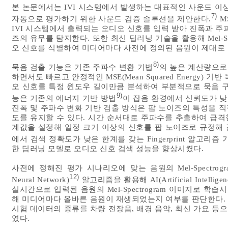
본 논문에서는 IVI 시스템에서 발생하는 대표적인 사운드 이상
7)
자동으로 평가하기 위한 사운드 검증 솔루션을 제안한다.
MS
IVI 시스템에서 출력되는 오디오 신호를 입력 받아 진폭과 주
즈의 유무를 탐지한다. 또한 최신 딥러닝 기술을 활용해 Mel-S
오 신호를 식별하여 미디어마다 사전에 정의된 음원이 제대로
8)
묵음 검출 기능은 기존 주파수 변환 기법
의 높은 계산량으로
하면서도 빠르고 안정적인 MSE(Mean Squared Energy)
오 신호를 특정 윈도우 길이만큼 분석하여 부분적으로 묵음 구
9)
능은 기존의 에너지 기반 방법
이 잡음 환경에서 신뢰도가 낮
진폭 및 주파수 변화 기반 검출 방식은 팝 노이즈의 특성을 
도를 유지할 수 있다. 시간 순서대로 주파수를 추출하여 급격
계값을 설정해 일정 크기 이상의 신호를 팝 노이즈로 규정해 
에서 검색 정확도가 낮은 한계를 갖는 Fingerprint 알고리즘
한 딥러닝 모델로 오디오 신호 검색 성능을 향상시켰다.
사전에 정해진 평가 시나리오에 맞는 음원의 Mel-Spectrogr
12)
Neural Network)
알고리즘을 활용해 AI(Artificial Inte
실시간으로 입력된 음원의 Mel-Spectrogram 이미지로 
해 미디어마다 올바른 음원이 재생되었는지 여부를 판단한다.
시험 데이터의 종류를 차량 전장음, 배경 음악, 최신 가요 
였다.