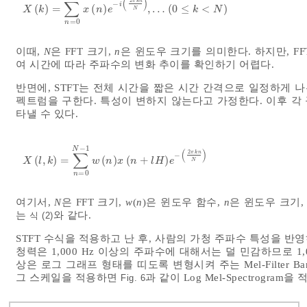
(
)
∑
2
π
k
n
−
i
(
)
=
(
)
,
…
(
0
≤
<
)
X
k
=
∑
n
=
0
N
-
1
x
n
e
-
i
2
π
k
n
N
,
…
0
≤
k
<
N
X
k
x
n
e
k
N
N
=
0
n
이때,
N
은 FFT 크기,
n
은 윈도우 크기를 의미한다. 하지만, F
여 시간에 따라 주파수의 변화 추이를 확인하기 어렵다.
반면에, STFT는 전체 시간을 짧은 시간 간격으로 일정하게 
펙트럼을 구한다. 특성이 변하지 않는다고 가정한다. 이후 각 구
타낼 수 있다.
−
1
N
(
)
∑
2
π
k
n
−
(
,
)
=
(
)
(
+
)
X
l
,
k
=
∑
n
=
0
N
-
1
w
n
x
n
+
l
H
e
-
2
π
k
n
N
X
l
k
w
n
x
n
l
H
e
N
=
0
n
여기서,
N
은 FFT 크기,
w
(
n
)은 윈도우 함수,
n
은 윈도우 크기
는
와 같다.
식 (2)
STFT 수식을 적용하고 난 후, 사람의 가청 주파수 특성을 반
청력은 1,000 Hz 이상의 주파수에 대해서는 덜 민감하므로 1,00
상은 로그 그래프 형태를 띠도록 변형시켜 주는 Mel-Filter Ban
그 스케일을 적용하면
과 같이 Log Mel-Spectrogr
Fig. 6