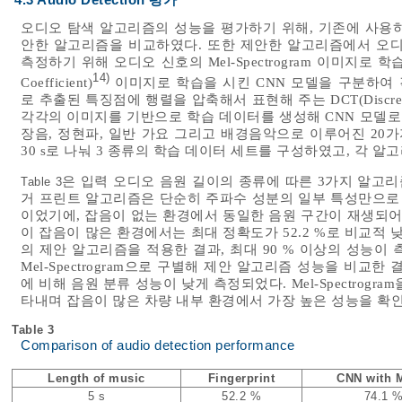
오디오 탐색 알고리즘의 성능을 평가하기 위해, 기존에 사용
안한 알고리즘을 비교하였다. 또한 제안한 알고리즘에서 오디
측정하기 위해 오디오 신호의 Mel-Spectrogram 이미지로 학습을 시
14)
Coefficient)
이미지로 학습을 시킨 CNN 모델을 구분하여 각각 
로 추출된 특징점에 행렬을 압축해서 표현해 주는 DCT(Discrete 
각각의 이미지를 기반으로 학습 데이터를 생성해 CNN 모델로
장음, 정현파, 일반 가요 그리고 배경음악으로 이루어진 20가지 
30 s로 나눠 3 종류의 학습 데이터 세트를 구성하였고, 각
은 입력 오디오 음원 길이의 종류에 따른 3가지 알고리
Table 3
거 프린트 알고리즘은 단순히 주파수 성분의 일부 특성만으로
이었기에, 잡음이 없는 환경에서 동일한 음원 구간이 재생되어
이 잡음이 많은 환경에서는 최대 정확도가 52.2 %로 비교적 
의 제안 알고리즘을 적용한 결과, 최대 90 % 이상의 성능이 
Mel-Spectrogram으로 구별해 제안 알고리즘 성능을 비교한 결과
에 비해 음원 분류 성능이 낮게 측정되었다. Mel-Spectrogr
타내며 잡음이 많은 차량 내부 환경에서 가장 높은 성능을 확인
Table 3
Comparison of audio detection performance
Length of music
Fingerprint
CNN with 
5 s
52.2 %
74.1 