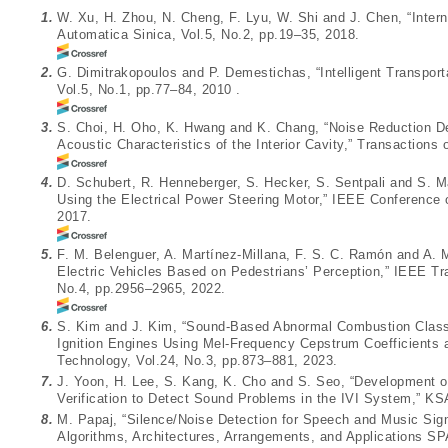
1.
W. Xu, H. Zhou, N. Cheng, F. Lyu, W. Shi and J. Chen, “Intern
Automatica Sinica, Vol.5, No.2, pp.19–35, 2018.
2.
G. Dimitrakopoulos and P. Demestichas, “Intelligent Transpo
Vol.5, No.1, pp.77–84, 2010 .
3.
S. Choi, H. Oho, K. Hwang and K. Chang, “Noise Reduction D
Acoustic Characteristics of the Interior Cavity,” Transaction
4.
D. Schubert, R. Henneberger, S. Hecker, S. Sentpali and S. M
Using the Electrical Power Steering Motor,” IEEE Conference 
2017.
5.
F. M. Belenguer, A. Martínez-Millana, F. S. C. Ramón and A. 
Electric Vehicles Based on Pedestrians’ Perception,” IEEE Tra
No.4, pp.2956–2965, 2022.
6.
S. Kim and J. Kim, “Sound-Based Abnormal Combustion Classi
Ignition Engines Using Mel-Frequency Cepstrum Coefficients a
Technology, Vol.24, No.3, pp.873–881, 2023.
7.
J. Yoon, H. Lee, S. Kang, K. Cho and S. Seo, “Development 
Verification to Detect Sound Problems in the IVI System,” K
8.
M. Papaj, “Silence/Noise Detection for Speech and Music Sign
Algorithms, Architectures, Arrangements, and Applications S