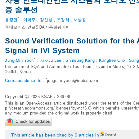
차량 인포테인먼트 시스템의 오디오 신호
증 솔루션
*
윤정민
;
이학주
;
강신성
;
조강희
;
서상원
현대모비스 인포SQA자동화평가팀
Sound Verification Solution for the
Signal in IVI System
*
Jung-Min Yoon
;
Hak-Ju Lee
;
Shinsung Kang
;
Kanghee Cho
;
Sang
Infotainment SQA and Automation Test Team, Hyundai Mobis, 17-2 M
16891, Korea
*
Correspondence to :
jungmin.yoon@mobis.com
Copyright Ⓒ 2025 KSAE / 236-08
This is an Open-Access article distributed under the terms of the 
p://creativecommons.org/licenses/by-nc/3.0
) which permits unrestric
any medium provided the original work is properly cited.
This article has been cited by 0 articles in