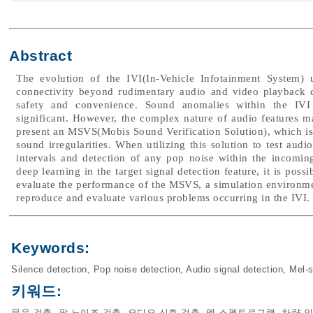
Abstract
The evolution of the IVI(In-Vehicle Infotainment System) u
connectivity beyond rudimentary audio and video playback c
safety and convenience. Sound anomalies within the IVI 
significant. However, the complex nature of audio features m
present an MSVS(Mobis Sound Verification Solution), which is 
sound irregularities. When utilizing this solution to test audio 
intervals and detection of any pop noise within the incomin
deep learning in the target signal detection feature, it is poss
evaluate the performance of the MSVS, a simulation environmen
reproduce and evaluate various problems occurring in the IVI.
Keywords:
Silence detection
,
Pop noise detection
,
Audio signal detection
,
Mel-
키워드:
묵음 검출
,
팝 노이즈 검출
,
오디오 신호 검출
,
멜 스펙트로그램
,
차량 