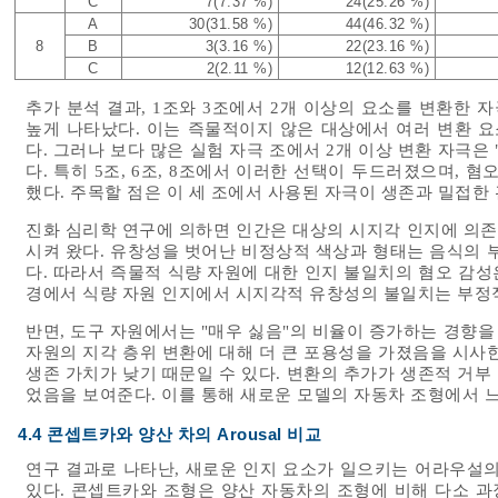
C
7(7.37 %)
24(25.26 %)
A
30(31.58 %)
44(46.32 %)
8
B
3(3.16 %)
22(23.16 %)
C
2(2.11 %)
12(12.63 %)
추가 분석 결과, 1조와 3조에서 2개 이상의 요소를 변환한 
높게 나타났다. 이는 즉물적이지 않은 대상에서 여러 변환 요
다. 그러나 보다 많은 실험 자극 조에서 2개 이상 변환 자극은
다. 특히 5조, 6조, 8조에서 이러한 선택이 두드러졌으며, 혐오 감정
했다. 주목할 점은 이 세 조에서 사용된 자극이 생존과 밀접한
진화 심리학 연구에 의하면 인간은 대상의 시지각 인지에 의
시켜 왔다. 유창성을 벗어난 비정상적 색상과 형태는 음식의 
다. 따라서 즉물적 식량 자원에 대한 인지 불일치의 혐오 감성
경에서 식량 자원 인지에서 시지각적 유창성의 불일치는 부정
반면, 도구 자원에서는 "매우 싫음"의 비율이 증가하는 경향을
자원의 지각 층위 변환에 대해 더 큰 포용성을 가졌음을 시사
생존 가치가 낮기 때문일 수 있다. 변환의 추가가 생존적 거
었음을 보여준다. 이를 통해 새로운 모델의 자동차 조형에서 
4.4 콘셉트카와 양산 차의 Arousal 비교
연구 결과로 나타난, 새로운 인지 요소가 일으키는 어라우설의
있다. 콘셉트카와 조형은 양산 자동차의 조형에 비해 다소 과