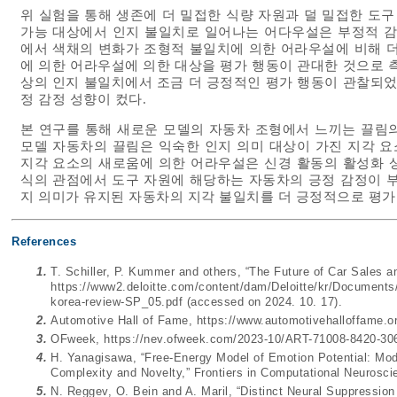
위 실험을 통해 생존에 더 밀접한 식량 자원과 덜 밀접한 도구
가능 대상에서 인지 불일치로 일어나는 어다우설은 부정적 감
에서 색채의 변화가 조형적 불일치에 의한 어라우설에 비해 더
에 의한 어라우설에 의한 대상을 평가 행동이 관대한 것으로 
상의 인지 불일치에서 조금 더 긍정적인 평가 행동이 관찰되었
정 감정 성향이 컸다.
본 연구를 통해 새로운 모델의 자동차 조형에서 느끼는 끌림의
모델 자동차의 끌림은 익숙한 인지 의미 대상이 가진 지각 
지각 요소의 새로움에 의한 어라우설은 신경 활동의 활성화 상
식의 관점에서 도구 자원에 해당하는 자동차의 긍정 감정이 부
지 의미가 유지된 자동차의 지각 불일치를 더 긍정적으로 평가
References
1.
T. Schiller, P. Kummer and others, “The Future of Car Sales an
https://www2.deloitte.com/content/dam/Deloitte/kr/Documents/i
korea-review-SP_05.pdf (accessed on 2024. 10. 17).
2.
Automotive Hall of Fame,
https://www.automotivehalloffame.org
3.
OFweek,
https://nev.ofweek.com/2023-10/ART-71008-8420-30
4.
H. Yanagisawa, “Free-Energy Model of Emotion Potential: Mode
Complexity and Novelty,” Frontiers in Computational Neurosci
5.
N. Reggev, O. Bein and A. Maril, “Distinct Neural Suppressio