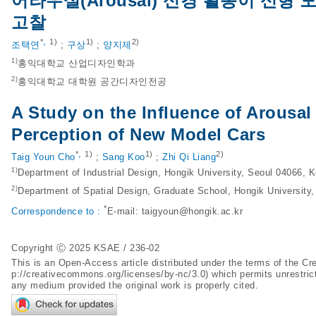
어라우설(Arousal) 신경 활동이 신형
고찰
,
*
1)
1)
2)
조택연
;
구상
;
양지제
1)
홍익대학교 산업디자인학과
2)
홍익대학교 대학원 공간디자인전공
A Study on the Influence of Arousal 
Perception of New Model Cars
,
*
1)
1)
2)
Taig Youn Cho
;
Sang Koo
;
Zhi Qi Liang
1)
Department of Industrial Design, Hongik University, Seoul 04066, 
2)
Department of Spatial Design, Graduate School, Hongik University
*
Correspondence to :
E-mail:
taigyoun@hongik.ac.kr
Copyright Ⓒ 2025 KSAE / 236-02
This is an Open-Access article distributed under the terms of the 
p://creativecommons.org/licenses/by-nc/3.0
) which permits unrestric
any medium provided the original work is properly cited.