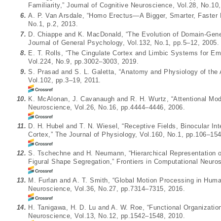
Familiarity,” Journal of Cognitive Neuroscience, Vol.28, No.1
6.
A. P. Van Arsdale, “Homo Erectus—A Bigger, Smarter, Faster 
No.1, p.2, 2013.
7.
D. Chiappe and K. MacDonald, “The Evolution of Domain-Gener
Journal of General Psychology, Vol.132, No.1, pp.5–12, 2005.
8.
E. T. Rolls, “The Cingulate Cortex and Limbic Systems for Em
Vol.224, No.9, pp.3002–3003, 2019.
9.
S. Prasad and S. L. Galetta, “Anatomy and Physiology of the 
Vol.102, pp.3–19, 2011.
10.
K. McAlonan, J. Cavanaugh and R. H. Wurtz, “Attentional Modu
Neuroscience, Vol.26, No.16, pp.4444–4446, 2006.
11.
D. H. Hubel and T. N. Wiesel, “Receptive Fields, Binocular Int
Cortex,” The Journal of Physiology, Vol.160, No.1, pp.106–154
12.
S. Tschechne and H. Neumann, “Hierarchical Representation 
Figural Shape Segregation,” Frontiers in Computational Neuro
13.
M. Furlan and A. T. Smith, “Global Motion Processing in Huma
Neuroscience, Vol.36, No.27, pp.7314–7315, 2016.
14.
H. Tanigawa, H. D. Lu and A. W. Roe, “Functional Organization
Neuroscience, Vol.13, No.12, pp.1542–1548, 2010.