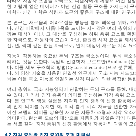
따라서 자동차 조형을 자극으로 피험자에게 제공해 어떤 감정
한 이렇게 얻은 데이터가 어떤 신경 활동 구조를 가지는지 구
미학과 신경 미학은 식량과 도구의 좋음의 구조에 대한 연구가
본 연구는 새로움의 어라우설을 행동을 통해 해석을 위해, 
다. 신경 미학에서 아름다움을 느끼는 시지각은 여러 층위의 
끼는 대상이 아닌, 그 대상을 구성하는 하위 층위 요소로 환
한 자극으로, 자동차의 모습이 아닌, 환원된 시각 요소를 제시할
선, 면, 색채 같은 환원 자극으로, 인지 대상이 새로운 지각 
지능이 작동하는 중요한 두뇌 구조는 국소성이다. 두뇌 국소
리하는 것을 뜻한다. 독일의 신경학자 브로드만(Brodmann)
다. 이를 세포 구조학적 방법(Cytoarchitectonics)으로 
다. 뇌 영상 기술을 사용한 연결성 연구에서 국소 지능 지도(Brain
뇌는 이들 국소 지능을 연결하는 신경 다발에 의한 복잡한 통
여러 층위의 국소 지능영역이 연합하는 두뇌 구조를 통해, 대
수 있다. 따라서 인지 층위의 의미를 구성하는 지각 층위 요소
다. 본 연구의 행동 실험은 지각과 인지 층위의 신경 활동에
의 인지 의미를 유지한 채, 지각 층위 시각 자극을 변환한 
이전 모델의 의미를 상속한 새로운 자동차 조형과 지각 요소
의미한다. 완성된 모습의 대상으로 자동차와 과일은 각기 다른
는 서로 같다. 지각 층위의 신경 활동에서 자동차와 과일의 모
4.2 지각 층위와 인지 층위의 조형 미의식