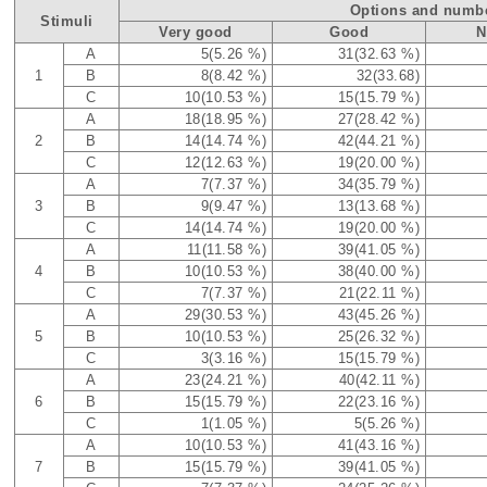
Options and numbe
Stimuli
Very good
Good
N
A
5(5.26 %)
31(32.63 %)
1
B
8(8.42 %)
32(33.68)
C
10(10.53 %)
15(15.79 %)
A
18(18.95 %)
27(28.42 %)
2
B
14(14.74 %)
42(44.21 %)
C
12(12.63 %)
19(20.00 %)
A
7(7.37 %)
34(35.79 %)
3
B
9(9.47 %)
13(13.68 %)
C
14(14.74 %)
19(20.00 %)
A
11(11.58 %)
39(41.05 %)
4
B
10(10.53 %)
38(40.00 %)
C
7(7.37 %)
21(22.11 %)
A
29(30.53 %)
43(45.26 %)
5
B
10(10.53 %)
25(26.32 %)
C
3(3.16 %)
15(15.79 %)
A
23(24.21 %)
40(42.11 %)
6
B
15(15.79 %)
22(23.16 %)
C
1(1.05 %)
5(5.26 %)
A
10(10.53 %)
41(43.16 %)
7
B
15(15.79 %)
39(41.05 %)