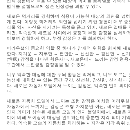
섭식 경험에서 먹을 수 있는 대상의 의미를 층위별로 기억해 
범위를 넓힘으로써 생존 안정성을 꾀할 수 있다.
새로운 먹거리를 경험하며 식용이 가능한 대상의 외연을 넓히
게 된다. 이렇듯 먹거리의 외연을 넓히기 위한 경험이 매우 
식물 역시 자신을 지키려는 독성을 품고 있어, 새로운 열매를
려면, 익숙함과 새로움 사이에서 긍정과 부정 감정을 섬세하게
어보며 경험하게 하고, 부정 감정은 이를 회피하게 한다.
어라우설의 중요한 역할 중 하나가 잠재적 위험을 회피해 새
한다. 지겨운 → 지루한 → 편안한 → 신선한 → 참신한 → 신
(性狀) 감정을 나타낸 형용사다. 새로움에서 느끼는 감정 형
구간에서 느낀긍정 감정임을 알 수 있다.
너무 익숙한 대상에 대한 두뇌 활동은 억제되고, 너무 모르는
능성에 대처할 수 있는 중간 구간, 신선한, 참신한, 신기한
다. 새로운 자동차 모델에서 느끼는 감정은, 익숙한 인지 의
다.
새로운 자동차 모델에서 느끼는 조형 감정은 이처럼 어라우설이
자동차에서 느껴지는 감정은 조형 가치뿐만 아닌, 새로운 조형
인지 의미가 상속된 새로운 모델의 인지 불일치에서, 새로운 
이에 비해 모이랑이 대상을 인지하는데 충분한 지각 의미 기억
하다. 익숙한 모습의 자동차를 처리하는 시지각은 지각 층위 