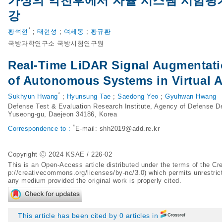
가상의 악천후에서 자율 시스템 시험평가
강
*
황석현
;
태현성
;
여세동
;
황규환
국방과학연구소 국방시험연구원
Real-Time LiDAR Signal Augmentatio
of Autonomous Systems in Virtual 
*
Sukhyun Hwang
;
Hyunsung Tae
;
Saedong Yeo
;
Gyuhwan Hwang
Defense Test & Evaluation Research Institute, Agency of Defense 
Yuseong-gu, Daejeon 34186, Korea
*
Correspondence to :
E-mail:
shh2019@add.re.kr
Copyright Ⓒ 2024 KSAE / 226-02
This is an Open-Access article distributed under the terms of the 
p://creativecommons.org/licenses/by-nc/3.0
) which permits unrestric
any medium provided the original work is properly cited.
This article has been cited by 0 articles in