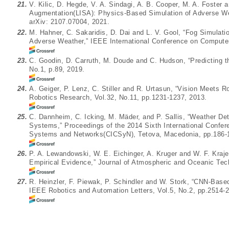
21.
V. Kilic, D. Hegde, V. A. Sindagi, A. B. Cooper, M. A. Foster 
Augmentation(LISA): Physics-Based Simulation of Adverse Weat
arXiv:
2107.07004
, 2021.
22.
M. Hahner, C. Sakaridis, D. Dai and L. V. Gool, “Fog Simulati
Adverse Weather,” IEEE International Conference on Computer
23.
C. Goodin, D. Carruth, M. Doude and C. Hudson, “Predicting th
No.1, p.89, 2019.
24.
A. Geiger, P. Lenz, C. Stiller and R. Urtasun, “Vision Meets R
Robotics Research, Vol.32, No.11, pp.1231-1237, 2013.
25.
C. Dannheim, C. Icking, M. Mäder, and P. Sallis, “Weather D
Systems,” Proceedings of the 2014 Sixth International Confe
Systems and Networks(CICSyN), Tetova, Macedonia, pp.186-
26.
P. A. Lewandowski, W. E. Eichinger, A. Kruger and W. F. Kraj
Empirical Evidence,” Journal of Atmospheric and Oceanic Tech
27.
R. Heinzler, F. Piewak, P. Schindler and W. Stork, “CNN-Base
IEEE Robotics and Automation Letters, Vol.5, No.2, pp.2514-