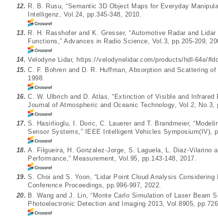
12.
R. B. Rusu, “Semantic 3D Object Maps for Everyday Manipulat
Intelligenz, Vol.24, pp.345-348, 2010.
13.
R. H. Rasshofer and K. Gresser, “Automotive Radar and Lidar
Functions,” Advances in Radio Science, Vol.3, pp.205-209, 20
14.
Velodyne Lidar,
https://velodynelidar.com/products/hdl-64e/#
15.
C. F. Bohren and D. R. Huffman, Absorption and Scattering of
1998.
16.
C. W. Ulbrich and D. Atlas, “Extinction of Visible and Infrare
Journal of Atmospheric and Oceanic Technology, Vol.2, No.3, 
17.
S. Hasirlioglu, I. Doric, C. Lauerer and T. Brandmeier, “Model
Sensor Systems,” IEEE Intelligent Vehicles Symposium(IV), p
18.
A. Filgueira, H. Gonzalez-Jorge, S. Laguela, L. Diaz-Vilarino a
Performance,” Measurement, Vol.95, pp.143-148, 2017.
19.
S. Choi and S. Yoon, “Lidar Point Cloud Analysis Considering
Conference Proceedings, pp.996-997, 2022.
20.
B. Wang and J. Lin, “Monte Carlo Simulation of Laser Beam S
Photoelectronic Detection and Imaging 2013, Vol.8905, pp.726