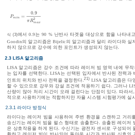
0.9
=
P
m
i
n
=
0.9
π
R
m
a
x
2
P
m
i
n
2
π
R
m
a
x
에서 0.9는 90 % 난반사 타겟을 대상으로 함을 나타내
식 (3)
Goodin의 알고리즘은 Bijelic의 알고리즘과 달리 라이다와
하지 않으므로 강수에 의한 포인트가 생성되지 않는다.
2.3 LISA 알고리즘
LISA 알고리즘은 강수 조건에 따라 레이저 빔 영역 내에 무
는 입자를 선택한다. LISA는 선택된 입자에서 반사된 전력과
21)
인트의 위치와 반사 전력을 결정한다.
LISA 알고리즘은 다
할 수 있으므로 강우와 강설 조건에 적용하기 쉽다. 그러나 L
산량이 많아 처리 시간이 오래 걸린다는 단점이 있다. 따라서,
적으로 사용하기에는 적합하지만 자율 시스템 시험평가에 실
2.3.1 라이다 방정식
라이다는 레이저 빔을 사용하여 주변 환경을 스캔하고 거리
송신기는 레이저 빔을 펄스 형태로 송출한다. 송출된 레이저 빔
은 상호작용을 하게 된다. 수신기는 광전자 센서로 구성되어 
환하고 레이저 빔이 반사되어 돌아온 시간과 반사된 신호의 