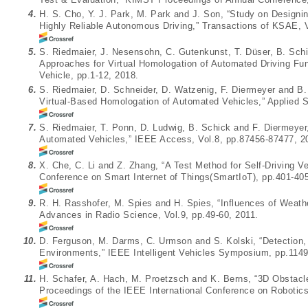
4.
H. S. Cho, Y. J. Park, M. Park and J. Son, “Study on Designin
Highly Reliable Autonomous Driving,” Transactions of KSAE, 
5.
S. Riedmaier, J. Nesensohn, C. Gutenkunst, T. Düser, B. Schick
Approaches for Virtual Homologation of Automated Driving Fu
Vehicle, pp.1-12, 2018.
6.
S. Riedmaier, D. Schneider, D. Watzenig, F. Diermeyer and B. 
Virtual-Based Homologation of Automated Vehicles,” Applied S
7.
S. Riedmaier, T. Ponn, D. Ludwig, B. Schick and F. Diermeye
Automated Vehicles,” IEEE Access, Vol.8, pp.87456-87477, 2
8.
X. Che, C. Li and Z. Zhang, “A Test Method for Self-Driving V
Conference on Smart Internet of Things(SmartIoT), pp.401-405
9.
R. H. Rasshofer, M. Spies and H. Spies, “Influences of Wea
Advances in Radio Science, Vol.9, pp.49-60, 2011.
10.
D. Ferguson, M. Darms, C. Urmson and S. Kolski, “Detection,
Environments,” IEEE Intelligent Vehicles Symposium, pp.1149
11.
H. Schafer, A. Hach, M. Proetzsch and K. Berns, “3D Obstacle
Proceedings of the IEEE International Conference on Robotic