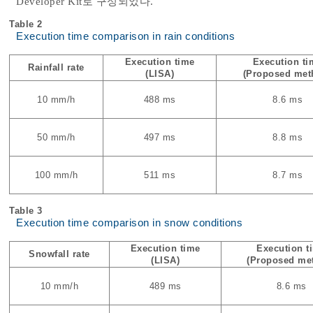
Developer Kit로 구성되었다.
Table 2
Execution time comparison in rain conditions
Execution time
Execution ti
Rainfall rate
(LISA)
(Proposed met
10 mm/h
488 ms
8.6 ms
50 mm/h
497 ms
8.8 ms
100 mm/h
511 ms
8.7 ms
Table 3
Execution time comparison in snow conditions
Execution time
Execution t
Snowfall rate
(LISA)
(Proposed me
10 mm/h
489 ms
8.6 ms