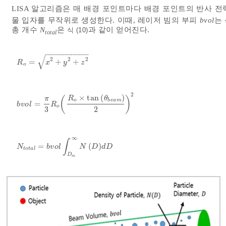
LISA 알고리즘은 매 배경 포인트마다 배경 포인트의 반사 
물 입자를 무작위로 생성한다. 이때, 레이저 빔의 부피
bvol
는
총 개수
N
은
과 같이 얻어진다.
식 (10)
total
−
−
−
−
−
−
−
−
−
−
√
2
2
2
=
+
+
R
o
=
x
2
+
y
2
+
z
2
R
x
y
z
o
2
×
tan
(
)
(
)
R
θ
π
o
b
e
a
m
=
b
v
o
l
=
π
3
R
o
R
o
×
tan
θ
b
e
a
m
2
2
b
v
o
l
R
o
3
2
∞
∫
=
(
)
N
t
o
t
a
l
=
b
v
o
l
∫
D
m
∞
N
D
d
D
N
b
v
o
l
N
D
d
D
t
o
t
a
l
D
m