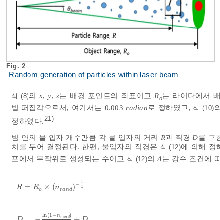
Fig. 2
Random generation of particles within laser beam
의
x
,
y
,
z
는 배경 포인트의 좌표이고
R
는 라이다에서 
식 (8)
o
빔 퍼짐각으로서, 여기서는 0.003
radian
로 정하였고,
식 (10)
21)
정하였다.
빔 안의 물 입자 개수만큼 각 물 입자의 거리
R
과 직경
D
를 구
치를 두어 결정된다. 한편, 물입자의 직경은
에 의해 정
식 (12)
포에서 무작위로 생성되는 수이고
의
Λ
는 강수 조건에 
식 (12)
1
−
=
×
(
)
R
=
R
o
×
n
r
a
n
d
-
1
3
R
R
n
3
o
r
a
n
d
ln
(
1
−
)
n
=
−
+
r
a
n
d
D
=
-
ln
1
-
n
r
a
n
d
Λ
+
D
m
Λ
r
a
i
n
=
4.1
R
r
-
0.21
Λ
s
n
o
w
=
2.55
R
r
-
0.
D
D