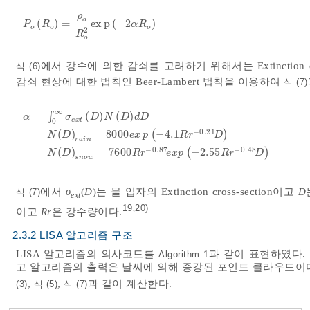
ρ
o
(
)
=
e
x
p
(
−
2
)
P
o
R
o
=
ρ
o
R
o
2
e
x
p
-
2
α
R
o
P
R
α
R
o
o
o
2
R
o
에서 강수에 의한 감쇠를 고려하기 위해서는 Extinction coe
식 (6)
감쇠 현상에 대한 법칙인 Beer-Lambert 법칙을 이용하여
식 (7)
∞
=
∫
(
)
(
)
α
=
∫
0
∞
σ
e
x
t
D
N
D
d
D
N
D
r
a
i
n
=
8000
e
x
p
-
4.1
R
r
-
0.21
D
N
D
s
n
α
σ
D
N
D
d
D
e
x
t
0
−
0.21
(
)
=
8000
(
−
4.1
)
N
D
e
x
p
R
r
D
r
a
i
n
−
0.87
−
0.48
(
)
=
7600
(
−
2.55
)
N
D
R
r
e
x
p
R
r
D
s
n
o
w
에서
σ
(
D
)는 물 입자의 Extinction cross-section이고
D
식 (7)
ext
19
20)
,
이고
Rr
은 강수량이다.
2.3.2 LISA 알고리즘 구조
LISA 알고리즘의 의사코드를
과 같이 표현하였다.
Algorithm 1
고 알고리즘의 출력은 날씨에 의해 증강된 포인트 클라우드이다.
,
,
과 같이 계산한다.
(3)
식 (5)
식 (7)