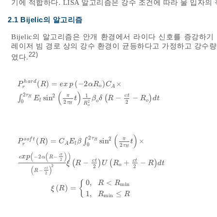
기에 적합하다. LISA 알고리즘은 강수 조건에 따라 물 입자의
2.1 Bijelic의 알고리즘
Bijelic의 알고리즘은 안개 환경에서 라이다 신호를 증강하
레이저 빔 경로 상의 강수 환경이 균등하다고 가정하고 강수
22)
였다.
h
a
r
d
(
)
=
(
−
2
)
×
P
R
e
x
p
α
R
C
o
A
r
P
r
h
a
r
d
R
=
e
x
p
-
2
α
R
o
C
A
×
∫
0
2
τ
H
E
l
sin
2
π
2
τ
H
t
1
R
o
2
β
o
δ
R
-
c
(
)
2
1
τ
2
π
c
t
∫
sin
(
−
−
)
H
E
t
β
δ
R
R
d
t
l
o
0
o
2
2
2
τ
R
H
o
(
)
2
τ
2
π
s
o
f
t
(
)
=
∫
sin
×
H
P
R
C
E
β
t
l
A
0
r
2
τ
H
(
(
)
)
c
t
x
p
−
2
−
e
α
R
2
c
t
c
t
(
−
)
(
+
−
)
ξ
R
U
R
R
d
t
P
r
s
o
f
t
R
=
C
A
E
l
β
∫
0
2
τ
H
sin
2
π
2
τ
H
t
×
exp
-
2
α
R
-
c
t
2
R
-
c
t
2
2
ξ
R
-
o
2
2
2
(
)
c
t
−
R
2
0
,
<
{
R
R
min
(
)
=
ξ
R
1
,
≤
R
R
min