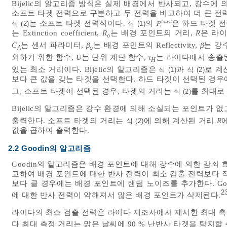
Bijelic의 알고리즘 방식은 실제 배경에서 반사되고, 강수
소프트 타겟 전력으로 구분하고 두 전력을 비교하여 더 큰 전
는 소프트 타겟 전력식이다.
의
은 하드 타겟 전
h
a
r
d
식 (2)
식 (1)
P
r
h
a
r
d
P
r
는 Extinction coefficient,
R
는 배경 포인트의 거리,
R
은 라
o
C
는 센서 파라미터,
β
는 배경 포인트의 Reflectivity,
β
는 강수의
A
o
외하기 위한 함수,
U
는 단위 계단 함수,
τ
는 라이다에서 송출된 
H
있는 최소 거리이다. Bijelic의 알고리즘은
과
로 계
식 (1)
식 (2)
보다 큰 값을 갖는 타겟을 선택한다. 하드 타겟이 선택된 경
고, 소프트 타겟이 선택된 경우, 타겟의 거리는
를 최대로
식 (2)
Bijelic의 알고리즘은 강수 환경에 의해 소실되는 포인트가
출력한다. 소프트 타겟의 거리는
에 의해 계산된 거리
R
식 (2)
값을 곱하여 출력한다.
2.2 Goodin의 알고리즘
Goodin의 알고리즘은 배경 포인트에 대해 강수에 의한 감쇠
교하여 배경 포인트에 대한 반사 전력이 최소 검출 전력보다 
보다 클 경우에는 배경 포인트에 랜덤 노이즈를 추가한다. G
2
에 대한 반사 전력이 약해져서 많은 배경 포인트가 삭제된다.
라이다의 최소 검출 전력은 라이다 제조사에서 제시한 최대 
다 최대 측정 거리는 맑은 날씨에 90 % 난반사 타겟을 탐지할