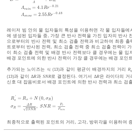
m
Λ
−
0.21
=
4.1
Λ
R
r
r
a
i
n
−
0.48
=
2.55
Λ
R
r
s
n
o
w
레이저 빔 안의 물 입자들의 특성을 이용하면 각 물 입자들에서
에 생성된 입자들 중, 가장 큰 반사 전력을 가진 입자의 반사
으로부터의 반사 전력 및 최소 검출 전력과 비교하여 최종 출력
트로부터 반사된 전력, 최소 검출 전력 중 최소 검출 전력이 
이 최소 검출 전력 및 배경 반사 전력보다 클 경우에는 물 
배경 포인트에 의한 반사 전력이 가장 클 경우에는 배경 포인
추가되는 노이즈는
과 같이 평균이 배경까지의 거리
R
식 (13)
과 같이 ∆
R
과
SNR
로 결정된다. 여기서 ∆
R
은 라이다의 거
(13)
신호 대 잡음비로서 배경 포인트에 의한 반사 전력과 최소 검출
'
=
+
(
0
,
)
R
R
N
σ
o
R
o
R
o
'
=
R
o
+
N
0
,
σ
R
σ
R
=
Δ
R
2
S
N
R
,
S
N
R
=
P
o
P
m
i
n
P
Δ
R
=
,
=
o
σ
S
N
R
R
√
2
P
S
N
R
m
i
n
최종적으로 출력된 포인트의 거리, 고각, 방위각을 이용하여 