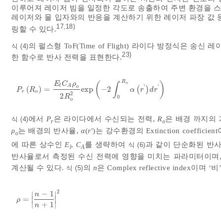
이루어져 레이저 빔을 일정한 각도로 송출하여 주변 환경을 스
레이저와 물 입자와의 반응을 계산하기 위한 레이저 파장 값 
17
18)
,
링할 수 있다.
의 펄스형 ToF(Time of Flight) 라이다 방정식은 
식 (4)
23)
한 함수로 반사 전력을 표현한다.
R
E
C
ρ
(
)
∫
o
l
A
'
'
o
(
)
=
e
x
p
−
2
(
)
P
r
R
o
=
E
l
C
A
ρ
o
2
R
o
2
e
x
p
-
2
∫
0
R
o
α
r
'
d
r
'
P
R
α
r
d
r
r
o
2
2
R
0
o
에서
P
은 라이다에서 수신되는 전력,
R
은 배경 까지의 
식 (4)
r
o
ρ
는 배경의 반사율,
α
(
r
′)는 강수환경의 Extinction coefficien
o
에 따른 상수인
E
,
C
를 생략하여
과 같이 단순화된 반사
식 (6)
l
A
반사율로서 측정된 수신 전력에 영향을 미치는 파라미터이며,
계산될 수 있다.
의
n
은 Complex reflective index이며
식 (5)
2
−
1
∣
∣
n
=
∣
∣
ρ
=
n
-
1
n
+
1
2
ρ
∣
∣
+
1
n