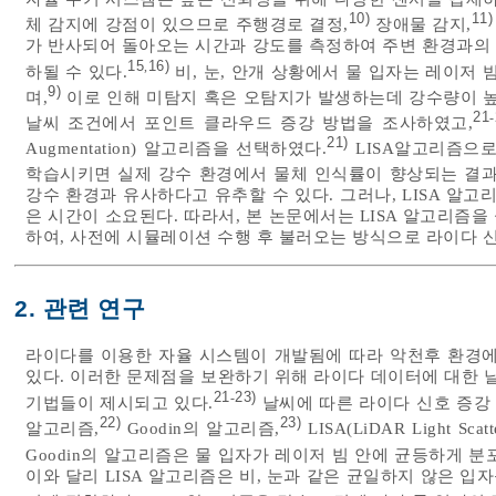
10)
11)
체 감지에 강점이 있으므로 주행경로 결정,
장애물 감지,
가 반사되어 돌아오는 시간과 강도를 측정하여 주변 환경과의
15
16)
,
하될 수 있다.
비, 눈, 안개 상황에서 물 입자는 레이저
9)
며,
이로 인해 미탐지 혹은 오탐지가 발생하는데 강수량이 높
21
-
날씨 조건에서 포인트 클라우드 증강 방법을 조사하였고,
21)
Augmentation) 알고리즘을 선택하였다.
LISA알고리즘으로
학습시키면 실제 강수 환경에서 물체 인식률이 향상되는 결
강수 환경과 유사하다고 유추할 수 있다. 그러나, LISA 
은 시간이 소요된다. 따라서, 본 논문에서는 LISA 알고리즘
하여, 사전에 시뮬레이션 수행 후 불러오는 방식으로 라이다 
2. 관련 연구
라이다를 이용한 자율 시스템이 개발됨에 따라 악천후 환경에
있다. 이러한 문제점을 보완하기 위해 라이다 데이터에 대한
21
23)
-
기법들이 제시되고 있다.
날씨에 따른 라이다 신호 증강 알
22)
23)
알고리즘,
Goodin의 알고리즘,
LISA(LiDAR Light Scat
Goodin의 알고리즘은 물 입자가 레이저 빔 안에 균등하게 
이와 달리 LISA 알고리즘은 비, 눈과 같은 균일하지 않은 