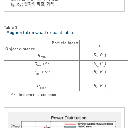
Table 1
Augmentation weather point table
Particle index
1
Object distance
(
R
,
P
)
R
l
l
min
1
1
(
R
,
P
)
R
+
Δr
l
l
min
1
1
(
R
,
P
)
R
+2
Δr
l
l
min
1
1
...
(
R
,
P
)
R
l
l
max
1
1
Δr
: Incremental distance