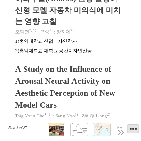
신형 모델 자동차 미의식에 미치
는 영향 고찰
*
,
1)
1)
2)
조택연
;
구상
;
양지제
홍익대학교 산업디자인학과
1)
홍익대학교 대학원 공간디자인전공
2)
A Study on the Influence of
Arousal Neural Activity on
Aesthetic Perception of New
Model Cars
*
,
1)
1)
2)
Taig Youn Cho
;
Sang Koo
;
Zhi Qi Liang
Page
1
of
37
Next