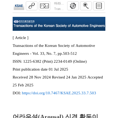
어라우설(Arousal) 신경 활동이 신형 모
Transactions of the Korean Society of Automoti
[ Article ]
Transactions of the Korean Society of Automotive
Engineers - Vol. 33, No. 7, pp.503-512
ISSN:
1225-6382 (Print) 2234-0149 (Online)
Print
publication date
01 Jul 2025
Received
28 Nov 2024
Revised
24 Jan 2025
Accepted
25 Feb 2025
DOI:
https://doi.org/10.7467/KSAE.2025.33.7.503
어라우설(Arousal) 신경 활동이