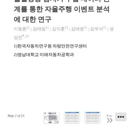
계를 통한 자율주행 이벤트 분석
에 대한 연구
1)
1)
1)
1)
1)
이동환
;
김태림
;
김지훈
;
김태원
;
김우식
;
권
*
,
2)
성진
한국자동차연구원 차량안전연구센터
1)
영남대학교 미래자동차공학과
2)
Page
1
of
23
Next