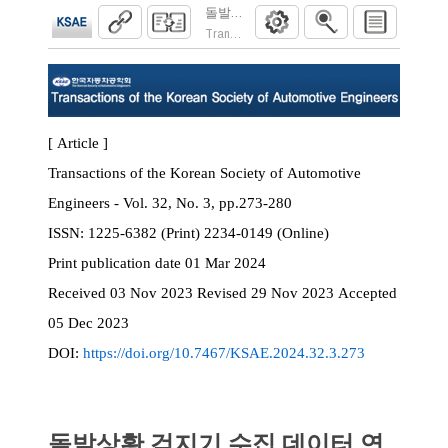
돌발상황 검지기 수집 데이터 연계를 통한 
Transactions of the Korean Society of Automoti
[ Article ]
Transactions of the Korean Society of Automotive
Engineers - Vol. 32, No. 3, pp.273-280
ISSN:
1225-6382 (Print) 2234-0149 (Online)
Print
publication date
01 Mar 2024
Received
03 Nov 2023
Revised
29 Nov 2023
Accepted
05 Dec 2023
DOI:
https://doi.org/10.7467/KSAE.2024.32.3.273
돌발상황 검지기 수집 데이터 연