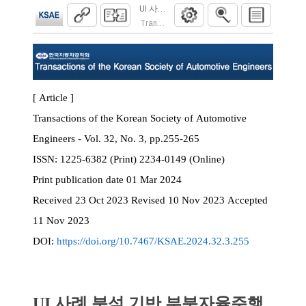
UI 사례 분석 기반 부분자율주행 HMI 정보
Transactions of the Korean Society of Automoti
[ Article ]
Transactions of the Korean Society of Automotive
Engineers - Vol. 32, No. 3, pp.255-265
ISSN:
1225-6382 (Print) 2234-0149 (Online)
Print
publication date
01 Mar 2024
Received
23 Oct 2023
Revised
10 Nov 2023
Accepted
11 Nov 2023
DOI:
https://doi.org/10.7467/KSAE.2024.32.3.255
UI 사례 분석 기반 부분자율주행