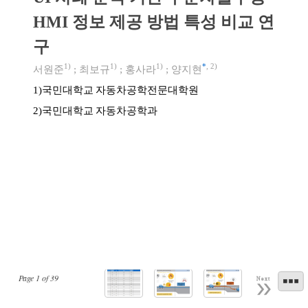
HMI 정보 제공 방법 특성 비교 연
구
1)
1)
1)
*
,
2)
서원준
;
최보규
;
홍사라
;
양지현
국민대학교 자동차공학전문대학원
1)
국민대학교 자동차공학과
2)
Page
1
of
39
Next