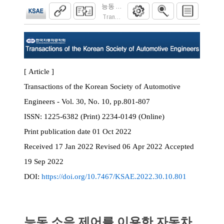
능동 소음 제어를 이용한 자동차 실내 타이
Transactions of the Korean Society of Automoti
[ Article ]
Transactions of the Korean Society of Automotive
Engineers - Vol. 30, No. 10, pp.801-807
ISSN:
1225-6382 (Print) 2234-0149 (Online)
Print
publication date
01 Oct 2022
Received
17 Jan 2022
Revised
06 Apr 2022
Accepted
19 Sep 2022
DOI:
https://doi.org/10.7467/KSAE.2022.30.10.801
능동 소음 제어를 이용한 자동차