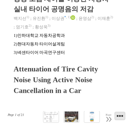
실내 타이어 공명음의 저감
1)
1)
*
,
1)
2)
2)
백지선
;
유진환
;
이상권
;
윤영삼
;
이재훈
2)
3)
;
염기호
;
황성욱
인하대학교 자동차공학과
1)
현대자동차 타이어설계팀
2)
넥센타이어 마곡연구센터
3)
Attenuation of Tire Cavity
Noise Using Active Noise
Cancellation in a Car
Page
1
of
21
Next