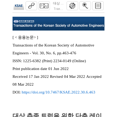
대상 추종 트럭을 위한 단층 레이저 스캐너를
Transactions of the Korean Society of Automoti
[ < 응용논문> ]
Transactions of the Korean Society of Automotive
Engineers - Vol. 30, No. 6, pp.463-476
ISSN:
1225-6382 (Print) 2234-0149 (Online)
Print
publication date
01 Jun 2022
Received
17 Jan 2022
Revised
04 Mar 2022
Accepted
08 Mar 2022
DOI:
https://doi.org/10.7467/KSAE.2022.30.6.463
대상 추종 트럭을 위한 단층 레이