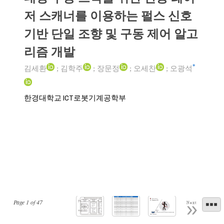
저 스캐너를 이용하는 펄스 신호
기반 단일 조향 및 구동 제어 알고
리즘 개발
*
김세환
;
김학주
;
장문정
;
오세찬
;
오광석
한경대학교 ICT로봇기계공학부
Page
1
of
47
Next