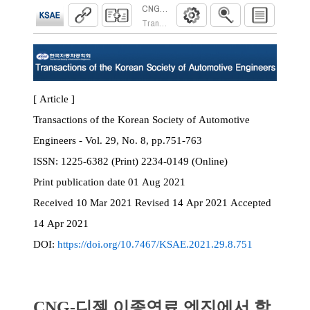
CNG-디젤 이종연료 엔진에서 학습 조건이
Transactions of the Korean Society of Automoti
[ Article ]
Transactions of the Korean Society of Automotive
Engineers - Vol. 29, No. 8, pp.751-763
ISSN:
1225-6382 (Print) 2234-0149 (Online)
Print
publication date
01 Aug 2021
Received
10 Mar 2021
Revised
14 Apr 2021
Accepted
14 Apr 2021
DOI:
https://doi.org/10.7467/KSAE.2021.29.8.751
CNG-디젤 이종연료 엔진에서 학