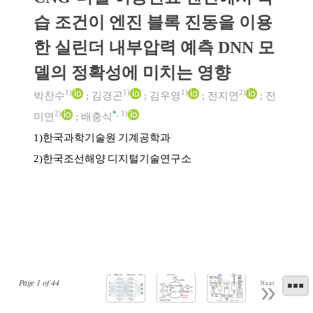
습 조건이 엔진 블록 진동을 이용
한 실린더 내부압력 예측 DNN 모
델의 정확성에 미치는 영향
1)
1)
1)
2)
박찬수
;
김경곤
;
김우영
;
전지연
;
전
2)
*
,
1)
미연
;
배충식
한국과학기술원 기계공학과
1)
한국조선해양 디지털기술연구소
2)
Page
1
of
44
Next