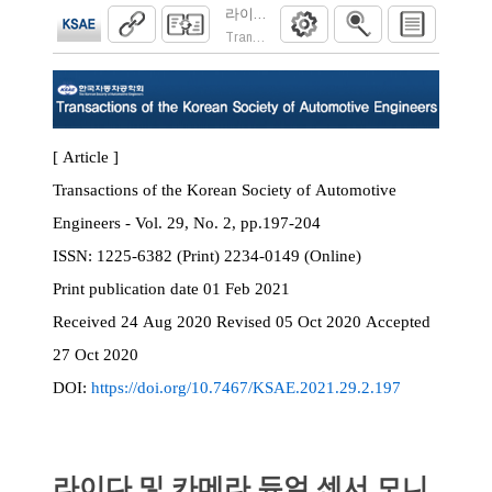
라이다 및 카메라 듀얼 센서 모니터링 기반
Transactions of the Korean Society of Automoti
[ Article ]
Transactions of the Korean Society of Automotive
Engineers - Vol. 29, No. 2, pp.197-204
ISSN:
1225-6382 (Print) 2234-0149 (Online)
Print
publication date
01 Feb 2021
Received
24 Aug 2020
Revised
05 Oct 2020
Accepted
27 Oct 2020
DOI:
https://doi.org/10.7467/KSAE.2021.29.2.197
라이다 및 카메라 듀얼 센서 모니