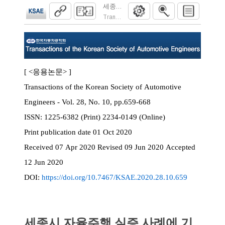
세종시 자율주행 실증 사례에 기반한 ODD,
Transactions of the Korean Society of Automoti
[ <응용논문> ]
Transactions of the Korean Society of Automotive
Engineers - Vol. 28, No. 10, pp.659-668
ISSN:
1225-6382 (Print) 2234-0149 (Online)
Print
publication date
01 Oct 2020
Received
07 Apr 2020
Revised
09 Jun 2020
Accepted
12 Jun 2020
DOI:
https://doi.org/10.7467/KSAE.2020.28.10.659
세종시 자율주행 실증 사례에 기