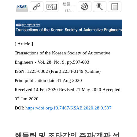
핸들링 및 조타감의 주관/객관 성능 간 상관
Transactions of the Korean Society of Automoti
[ Article ]
Transactions of the Korean Society of Automotive
Engineers - Vol. 28, No. 9, pp.597-603
ISSN:
1225-6382 (Print) 2234-0149 (Online)
Print
publication date
31 Aug 2020
Received
14 Feb 2020
Revised
21 May 2020
Accepted
02 Jun 2020
DOI:
https://doi.org/10.7467/KSAE.2020.28.9.597
핸들링 및 조타감의 주관/객관 성