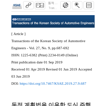
동적 계획법을 이용한 도심 주행 연비 최적
Transactions of the Korean Society of Automoti
[ Article ]
Transactions of the Korean Society of Automotive
Engineers - Vol. 27, No. 9, pp.687-692
ISSN:
1225-6382 (Print) 2234-0149 (Online)
Print
publication date
01 Sep 2019
Received
01 Apr 2019
Revised
01 Jun 2019
Accepted
03 Jun 2019
DOI:
https://doi.org/10.7467/KSAE.2019.27.9.687
동적 계획법을 이용한 도심 주행