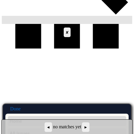
✘
Links
Done
Home
no matches yet
◄
►
All Issues