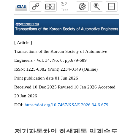
전기자동차의 회생제동 임계속도 및 외기온
Transactions of the Korean Society of Automoti
[ Article ]
Transactions of the Korean Society of Automotive
Engineers - Vol. 34, No. 6, pp.679-689
ISSN:
1225-6382 (Print) 2234-0149 (Online)
Print
publication date
01 Jun 2026
Received
10 Dec 2025
Revised
10 Jan 2026
Accepted
29 Jan 2026
DOI:
https://doi.org/10.7467/KSAE.2026.34.6.679
전기자동차의 회생제동 임계속도