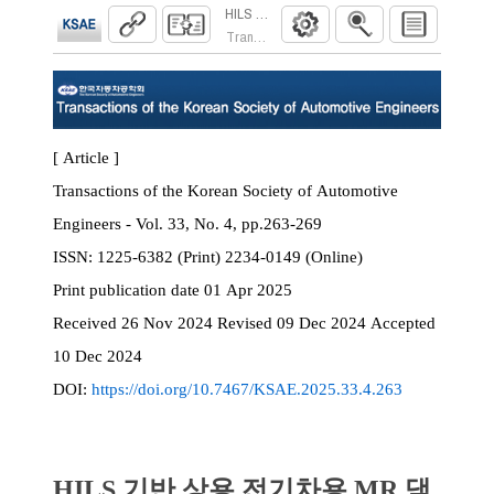
HILS 기반 상용 전기차용 MR 댐퍼 제어에
Transactions of the Korean Society of Automoti
[ Article ]
Transactions of the Korean Society of Automotive
Engineers - Vol. 33, No. 4, pp.263-269
ISSN:
1225-6382 (Print) 2234-0149 (Online)
Print
publication date
01 Apr 2025
Received
26 Nov 2024
Revised
09 Dec 2024
Accepted
10 Dec 2024
DOI:
https://doi.org/10.7467/KSAE.2025.33.4.263
HILS 기반 상용 전기차용 MR 댐