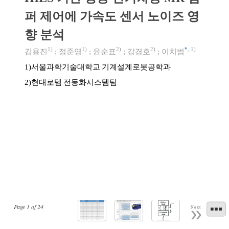
퍼 제어에 가속도 센서 노이즈 영
향 분석
1)
1)
2)
2)
*
,
1)
김용진
;
정준영
;
윤순표
;
강경호
;
이치범
서울과학기술대학교 기계설계로봇공학과
1)
현대로템 전동화시스템팀
2)
Page
1
of
24
Next