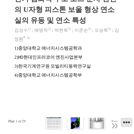
의 U자형 피스톤 보울 형상 연소
실의 유동 및 연소 특성
1)
2)
3)
3)
3)
김성수
;
배명직
;
박현욱
;
이준순
;
오승묵
;
김
*
,
4)
정환
중앙대학교 에너지시스템공학과
1)
HD현대인프라코어 엔진사업본부
2)
한국기계연구원 모빌리티동력연구실
3)
중앙대학교 에너지시스템공학부
4)
Page
1
of
29
Next