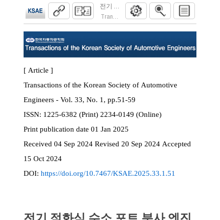
전기 점화식 수소 포트 분사 엔진의 U자형 
Transactions of the Korean Society of Automoti
[ Article ]
Transactions of the Korean Society of Automotive
Engineers - Vol. 33, No. 1, pp.51-59
ISSN:
1225-6382 (Print) 2234-0149 (Online)
Print
publication date
01 Jan 2025
Received
04 Sep 2024
Revised
20 Sep 2024
Accepted
15 Oct 2024
DOI:
https://doi.org/10.7467/KSAE.2025.33.1.51
전기 점화식 수소 포트 분사 엔진